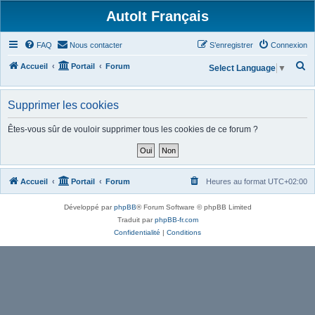
AutoIt Français
FAQ
Nous contacter
S’enregistrer
Connexion
R
Accueil
Portail
Forum
Select Language
▼
e
c
Supprimer les cookies
h
Êtes-vous sûr de vouloir supprimer tous les cookies de ce forum ?
e
r
c
Accueil
Portail
Forum
Heures au format
UTC+02:00
h
e
Développé par
phpBB
® Forum Software © phpBB Limited
r
Traduit par
phpBB-fr.com
Confidentialité
|
Conditions