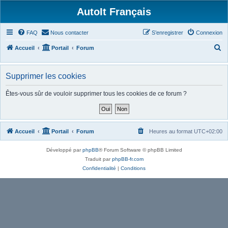
AutoIt Français
FAQ
Nous contacter
S’enregistrer
Connexion
R
Accueil
Portail
Forum
e
c
Supprimer les cookies
h
Êtes-vous sûr de vouloir supprimer tous les cookies de ce forum ?
e
r
c
Accueil
Portail
Forum
Heures au format
UTC+02:00
h
e
Développé par
phpBB
® Forum Software © phpBB Limited
r
Traduit par
phpBB-fr.com
Confidentialité
|
Conditions