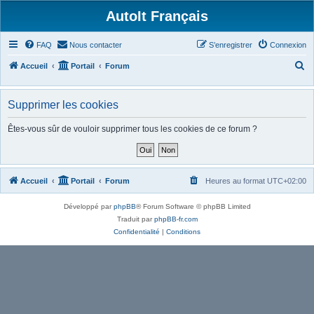
AutoIt Français
FAQ
Nous contacter
S’enregistrer
Connexion
R
Accueil
Portail
Forum
e
c
Supprimer les cookies
h
Êtes-vous sûr de vouloir supprimer tous les cookies de ce forum ?
e
r
c
Accueil
Portail
Forum
Heures au format
UTC+02:00
h
e
Développé par
phpBB
® Forum Software © phpBB Limited
r
Traduit par
phpBB-fr.com
Confidentialité
|
Conditions