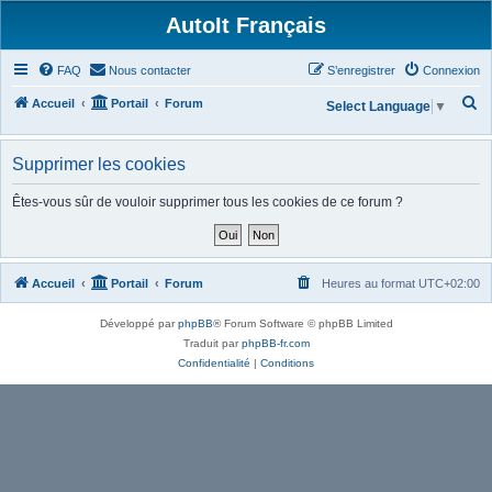
AutoIt Français
FAQ
Nous contacter
S’enregistrer
Connexion
R
Accueil
Portail
Forum
Select Language
▼
e
c
Supprimer les cookies
h
Êtes-vous sûr de vouloir supprimer tous les cookies de ce forum ?
e
r
c
Accueil
Portail
Forum
Heures au format
UTC+02:00
h
e
Développé par
phpBB
® Forum Software © phpBB Limited
r
Traduit par
phpBB-fr.com
Confidentialité
|
Conditions