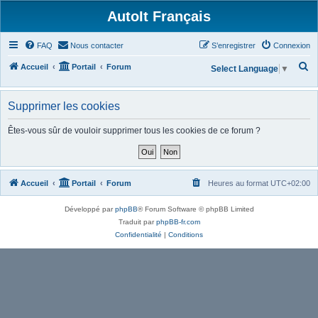
AutoIt Français
FAQ
Nous contacter
S’enregistrer
Connexion
R
Accueil
Portail
Forum
Select Language
▼
e
c
Supprimer les cookies
h
Êtes-vous sûr de vouloir supprimer tous les cookies de ce forum ?
e
r
c
Accueil
Portail
Forum
Heures au format
UTC+02:00
h
e
Développé par
phpBB
® Forum Software © phpBB Limited
r
Traduit par
phpBB-fr.com
Confidentialité
|
Conditions