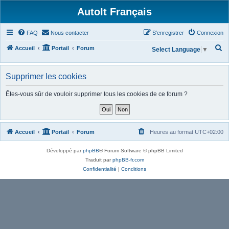
AutoIt Français
FAQ
Nous contacter
S’enregistrer
Connexion
R
Accueil
Portail
Forum
Select Language
▼
e
c
Supprimer les cookies
h
Êtes-vous sûr de vouloir supprimer tous les cookies de ce forum ?
e
r
c
Accueil
Portail
Forum
Heures au format
UTC+02:00
h
e
Développé par
phpBB
® Forum Software © phpBB Limited
r
Traduit par
phpBB-fr.com
Confidentialité
|
Conditions