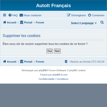
AutoIt Français
FAQ
Nous contacter
S’enregistrer
Connexion
R
Accueil
Portail
Forum
Select Language
▼
e
c
Supprimer les cookies
h
Êtes-vous sûr de vouloir supprimer tous les cookies de ce forum ?
e
r
c
Accueil
Portail
Forum
Heures au format
UTC+02:00
h
e
Développé par
phpBB
® Forum Software © phpBB Limited
r
Traduit par
phpBB-fr.com
Confidentialité
|
Conditions