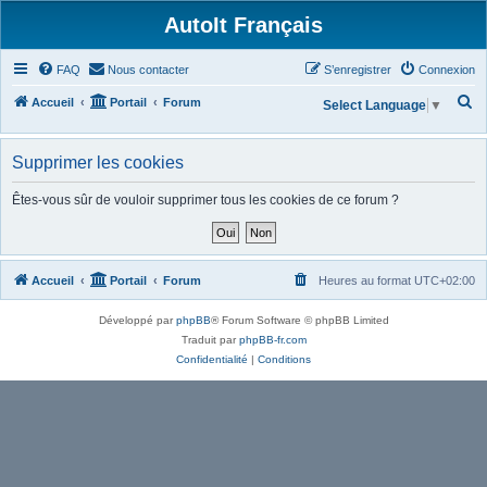
AutoIt Français
FAQ
Nous contacter
S’enregistrer
Connexion
R
Accueil
Portail
Forum
Select Language
▼
e
c
Supprimer les cookies
h
Êtes-vous sûr de vouloir supprimer tous les cookies de ce forum ?
e
r
c
Accueil
Portail
Forum
Heures au format
UTC+02:00
h
e
Développé par
phpBB
® Forum Software © phpBB Limited
r
Traduit par
phpBB-fr.com
Confidentialité
|
Conditions