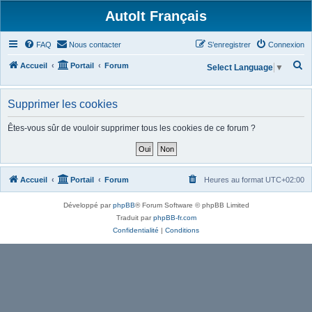
AutoIt Français
FAQ
Nous contacter
S’enregistrer
Connexion
R
Accueil
Portail
Forum
Select Language
▼
e
c
Supprimer les cookies
h
Êtes-vous sûr de vouloir supprimer tous les cookies de ce forum ?
e
r
c
Accueil
Portail
Forum
Heures au format
UTC+02:00
h
e
Développé par
phpBB
® Forum Software © phpBB Limited
r
Traduit par
phpBB-fr.com
Confidentialité
|
Conditions