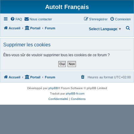
AutoIt Français
FAQ
Nous contacter
S’enregistrer
Connexion
R
Accueil
Portail
Forum
Select Language
▼
e
c
Supprimer les cookies
h
Êtes-vous sûr de vouloir supprimer tous les cookies de ce forum ?
e
r
c
Accueil
Portail
Forum
Heures au format
UTC+02:00
h
e
Développé par
phpBB
® Forum Software © phpBB Limited
r
Traduit par
phpBB-fr.com
Confidentialité
|
Conditions