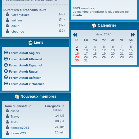
3803
membres
Durant les 5 prochains jours
Le membre enregistré le plus récent est
(32)
GreenyHaze
eliada
.
(34)
saiham
(37)
Calendrier
albu68
(30)
cbourree
Aou. 2026
Di
Lu
Ma
Me
Je
Ve
Sa
Liens
1
2
3
4
5
6
7
8
9
10
11
12
13
14
15
Forum AutoIt Anglais
16
17
18
19
20
21
22
23
24
25
26
27
28
29
Forum AutoIt Allemand
30
31
Forum AutoIt Espagnol
Forum AutoIt Russe
Forum AutoIt Brésilien
Forum AutoIt Vietnamien
Nouveaux membres
Nom d’utilisateur
Enregistré le
03 août
eliada
14 juil.
Travis
08 juil.
Thito
21 juin
francois7064
20 juin
thomas222