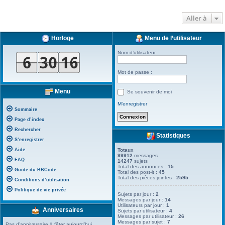
Aller à
Horloge
Menu de l’utilisateur
Nom d’utilisateur :
Mot de passe :
Menu
Se souvenir de moi
M’enregistrer
Sommaire
Page d’index
Rechercher
Statistiques
S’enregistrer
Aide
Totaux
99912
messages
FAQ
14247
sujets
Total des annonces :
15
Guide du BBCode
Total des post-it :
45
Total des pièces jointes :
2595
Conditions d’utilisation
Politique de vie privée
Sujets par jour :
2
Messages par jour :
14
Utilisateurs par jour :
1
Anniversaires
Sujets par utilisateur :
4
Messages par utilisateur :
26
Messages par sujet :
7
Pas d’anniversaire à fêter aujourd’hui