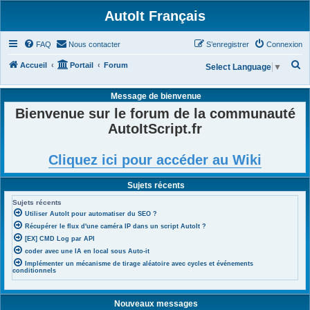
AutoIt Français
FAQ
Nous contacter
S’enregistrer
Connexion
R
Accueil
Portail
Forum
Select Language
▼
e
Message de bienvenue
c
Bienvenue sur le forum de la communauté
h
AutoItScript.fr
e
r
Cliquez ici pour accéder au Wiki
c
h
Sujets récents
e
Sujets récents
r
Utiliser AutoIt pour automatiser du SEO ?
Récupérer le flux d'une caméra IP dans un script AutoIt ?
[EX] CMD Log par API
coder avec une IA en local sous Auto-it
Implémenter un mécanisme de tirage aléatoire avec cycles et événements
conditionnels
Nouveaux messages