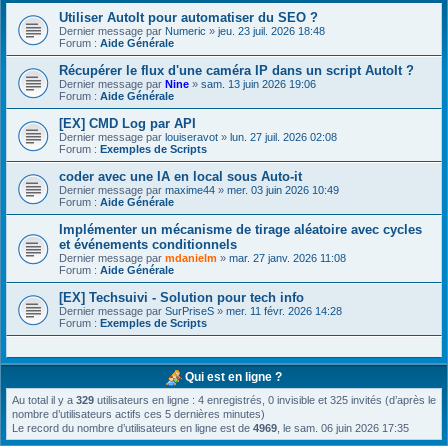
Utiliser AutoIt pour automatiser du SEO ?
Dernier message par
Numeric
»
jeu. 23 juil. 2026 18:48
Forum :
Aide Générale
Récupérer le flux d'une caméra IP dans un script AutoIt ?
Dernier message par
Nine
»
sam. 13 juin 2026 19:06
Forum :
Aide Générale
[EX] CMD Log par API
Dernier message par
louiseravot
»
lun. 27 juil. 2026 02:08
Forum :
Exemples de Scripts
coder avec une IA en local sous Auto-it
Dernier message par
maxime44
»
mer. 03 juin 2026 10:49
Forum :
Aide Générale
Implémenter un mécanisme de tirage aléatoire avec cycles
et événements conditionnels
Dernier message par
mdanielm
»
mar. 27 janv. 2026 11:08
Forum :
Aide Générale
[EX] Techsuivi - Solution pour tech info
Dernier message par
SurPriseS
»
mer. 11 févr. 2026 14:28
Forum :
Exemples de Scripts
Qui est en ligne ?
Au total il y a
329
utilisateurs en ligne : 4 enregistrés, 0 invisible et 325 invités (d’après le
nombre d’utilisateurs actifs ces 5 dernières minutes)
Le record du nombre d’utilisateurs en ligne est de
4969
, le sam. 06 juin 2026 17:35