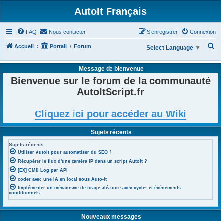
AutoIt Français
FAQ
Nous contacter
S’enregistrer
Connexion
R
Accueil
Portail
Forum
Select Language
▼
e
Message de bienvenue
c
Bienvenue sur le forum de la communauté
h
AutoItScript.fr
e
r
Cliquez ici pour accéder au Wiki
c
h
Sujets récents
e
Sujets récents
r
Utiliser AutoIt pour automatiser du SEO ?
Récupérer le flux d'une caméra IP dans un script AutoIt ?
[EX] CMD Log par API
coder avec une IA en local sous Auto-it
Implémenter un mécanisme de tirage aléatoire avec cycles et événements
conditionnels
Nouveaux messages