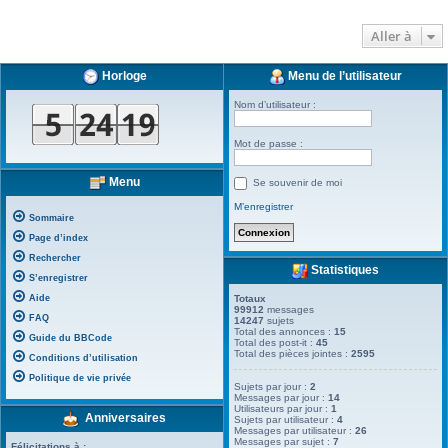
Aller à
Horloge
Menu de l’utilisateur
Nom d’utilisateur :
Mot de passe :
Menu
Se souvenir de moi
M’enregistrer
Sommaire
Page d’index
Rechercher
Statistiques
S’enregistrer
Aide
Totaux
99912
messages
FAQ
14247
sujets
Total des annonces :
15
Guide du BBCode
Total des post-it :
45
Total des pièces jointes :
2595
Conditions d’utilisation
Politique de vie privée
Sujets par jour :
2
Messages par jour :
14
Utilisateurs par jour :
1
Anniversaires
Sujets par utilisateur :
4
Messages par utilisateur :
26
Messages par sujet :
7
Félicitations à :