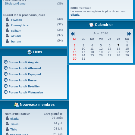
SkeletonGamer
(36)
3803
membres
Le membre enregistré le plus récent est
eliada
.
Durant les 5 prochains jours
(30)
Piwidoo
(32)
Calendrier
GreenyHaze
(34)
saiham
Aou. 2026
(37)
albu68
Di
Lu
Ma
Me
Je
Ve
Sa
(54)
bunam
1
2
3
4
5
6
7
8
9
10
11
12
13
14
15
Liens
16
17
18
19
20
21
22
23
24
25
26
27
28
29
30
31
Forum AutoIt Anglais
Forum AutoIt Allemand
Forum AutoIt Espagnol
Forum AutoIt Russe
Forum AutoIt Brésilien
Forum AutoIt Vietnamien
Nouveaux membres
Nom d’utilisateur
Enregistré le
03 août
eliada
14 juil.
Travis
08 juil.
Thito
21 juin
francois7064