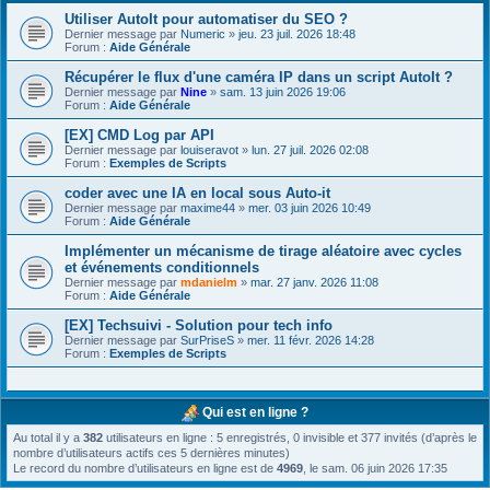
Utiliser AutoIt pour automatiser du SEO ?
Dernier message par
Numeric
»
jeu. 23 juil. 2026 18:48
Forum :
Aide Générale
Récupérer le flux d'une caméra IP dans un script AutoIt ?
Dernier message par
Nine
»
sam. 13 juin 2026 19:06
Forum :
Aide Générale
[EX] CMD Log par API
Dernier message par
louiseravot
»
lun. 27 juil. 2026 02:08
Forum :
Exemples de Scripts
coder avec une IA en local sous Auto-it
Dernier message par
maxime44
»
mer. 03 juin 2026 10:49
Forum :
Aide Générale
Implémenter un mécanisme de tirage aléatoire avec cycles
et événements conditionnels
Dernier message par
mdanielm
»
mar. 27 janv. 2026 11:08
Forum :
Aide Générale
[EX] Techsuivi - Solution pour tech info
Dernier message par
SurPriseS
»
mer. 11 févr. 2026 14:28
Forum :
Exemples de Scripts
Qui est en ligne ?
Au total il y a
382
utilisateurs en ligne : 5 enregistrés, 0 invisible et 377 invités (d’après le
nombre d’utilisateurs actifs ces 5 dernières minutes)
Le record du nombre d’utilisateurs en ligne est de
4969
, le sam. 06 juin 2026 17:35