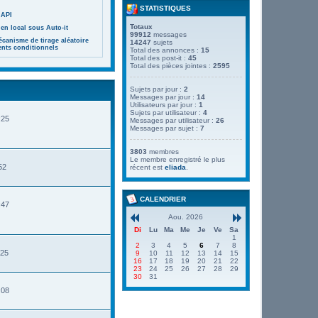
STATISTIQUES
 API
Totaux
en local sous Auto-it
99912
messages
canisme de tirage aléatoire
14247
sujets
ents conditionnels
Total des annonces :
15
Total des post-it :
45
Total des pièces jointes :
2595
Sujets par jour :
2
Messages par jour :
14
Utilisateurs par jour :
1
Sujets par utilisateur :
4
:25
Messages par utilisateur :
26
Messages par sujet :
7
3803
membres
Le membre enregistré le plus
52
récent est
eliada
.
CALENDRIER
:47
Aou. 2026
Di
Lu
Ma
Me
Je
Ve
Sa
1
2
3
4
5
6
7
8
:25
9
10
11
12
13
14
15
16
17
18
19
20
21
22
23
24
25
26
27
28
29
30
31
:08