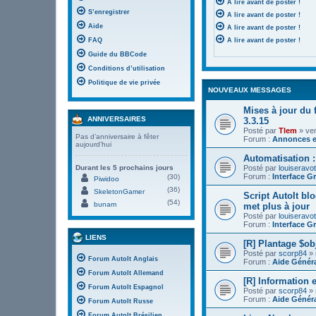
A lire avant de poster !
S’enregistrer
A lire avant de poster !
Aide
A lire avant de poster !
FAQ
A lire avant de poster !
Guide du BBCode
Conditions d’utilisation
Politique de vie privée
NOUVEAUX MESSAGES
Mises à jour du
ANNIVERSAIRES
3.3.15
Posté par
Tlem
» ven
Pas d’anniversaire à fêter
Forum :
Annonces e
aujourd’hui
Automatisation :
Posté par
louiseravot
Durant les 5 prochains jours
Forum :
Interface G
(30)
Piwidoo
(36)
SkeletonGamer
Script AutoIt bl
(54)
bunam
met plus à jour
Posté par
louiseravot
Forum :
Interface G
LIENS
[R] Plantage $o
Posté par
scorp84
» 
Forum AutoIt Anglais
Forum :
Aide Génér
Forum AutoIt Allemand
[R] Information 
Forum AutoIt Espagnol
Posté par
scorp84
» 
Forum :
Aide Génér
Forum AutoIt Russe
Forum AutoIt Brésilien