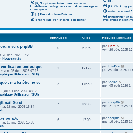
AutoIt ?
[R] Script sous Autoit, pour empêcher
l’installation des logiciels exécutables non signés
[EX] CMD Log par
numériquem...
coder avec une IA 
[..] Extraction Nom Prénom
Implémenter un mé
extraire info d'un ensemble de fichier
avec cycles et événem
RÉPONSES
VUES
DERNIER MESSAGE
V
 forum vers phpBB
par
Tlem
0
6195
o
ven. 26 déc. 2025 17
i
. 26 déc. 2025 17:25
r
t Nouveautés
l
e
V
 vérification périodique
par
TotoDev
d
2
12192
o
jeu. 25 déc. 2025 14:
» ven. 05 déc. 2025 07:15
e
i
raphique Utilisateur (GUI)
r
r
n
l
i
V
oqué : ma fenêtre ne se
par
Sabine
3
17650
e
e
o
mer. 05 août 2026 14
d
r
i
» jeu. 04 déc. 2025 08:53
e
m
r
raphique Utilisateur (GUI)
r
e
l
n
s
e
i
V
bjEmail.Send
par
scorp84
s
d
7
8936
e
o
ven. 21 nov. 2025 21
a
mar. 18 nov. 2025 16:34
e
r
i
g
ale
r
m
r
e
n
e
l
i
V
exe ou a3x
par
scorp84
s
6
1720
e
e
o
mar. 16 déc. 2025 18
mar. 18 nov. 2025 15:38
s
d
r
i
ale
a
e
m
r
g
r
e
l