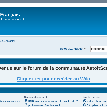
 Français
Francophone AutoIt
us contacter
Select Language
▼
venue sur le forum de la communauté AutoItScri
Cliquez ici pour accéder au Wiki
Sujets actifs récents
Sujets récents
 documentation (en
[R] Bouton qui reste cliqué - lié fenetre fille ?
Utiliser AutoIt po
problème avec fonction send
Récupérer le flux 