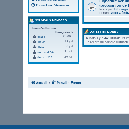
LigneNumber une
(proposition de 
Forum AutoIt Vietnamien
Posté par
A2Energie
Forum :
Aide Génér
NOUVEAUX MEMBRES
Nom d’utilisateur
QUI EST EN LIGNE ?
Enregistré le
03 août
eliada
Au total il y a
445
utilisateurs e
14 juil.
Travis
Le record du nombre d’utilisate
08 juil.
Thito
21 juin
francois7064
20 juin
thomas222
Accueil
Portail
Forum