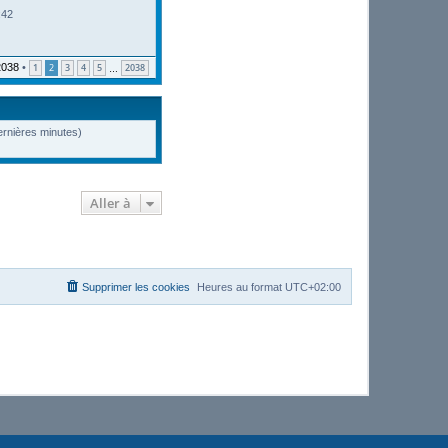
:42
2038
•
1
2
3
4
5
2038
…
dernières minutes)
Aller à
Supprimer les cookies
Heures au format
UTC+02:00