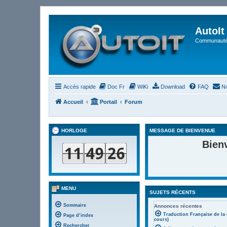
AutoIt
Communauté 
Accès rapide
Doc Fr
WiKi
Download
FAQ
No
Accueil
Portail
Forum
HORLOGE
MESSAGE DE BIENVENUE
Bien
MENU
SUJETS RÉCENTS
Sommaire
Annonces récentes
Traduction Française de la
Page d’index
cours)
Rechercher