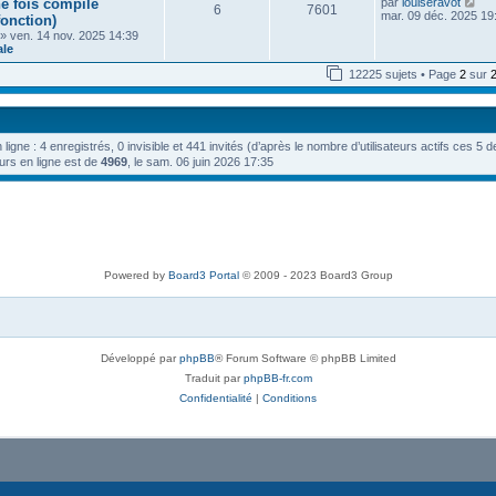
V
 fois compilé
par
louiseravot
e
n
s
6
7601
e
o
mar. 09 déc. 2025 19
i
fonction)
s
d
i
e
a
» ven. 14 nov. 2025 14:39
e
r
r
g
ale
r
l
m
e
n
e
e
12225 sujets • Page
2
sur
i
d
s
e
e
s
r
r
a
m
n
g
e
i
e
s
n ligne : 4 enregistrés, 0 invisible et 441 invités (d’après le nombre d’utilisateurs actifs ces 5 
e
s
r
urs en ligne est de
4969
, le sam. 06 juin 2026 17:35
a
m
g
e
e
s
s
a
g
e
Powered by
Board3 Portal
© 2009 - 2023 Board3 Group
Développé par
phpBB
® Forum Software © phpBB Limited
Traduit par
phpBB-fr.com
Confidentialité
|
Conditions