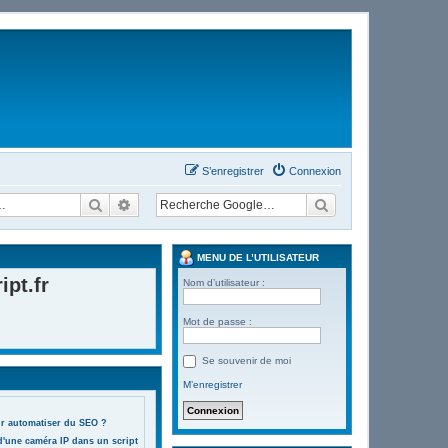
S’enregistrer
Connexion
Rechercher
Recherche avancée
MENU DE L’UTILISATEUR
pt.fr
Nom d’utilisateur :
Mot de passe :
Se souvenir de moi
M’enregistrer
ur automatiser du SEO ?
d'une caméra IP dans un script