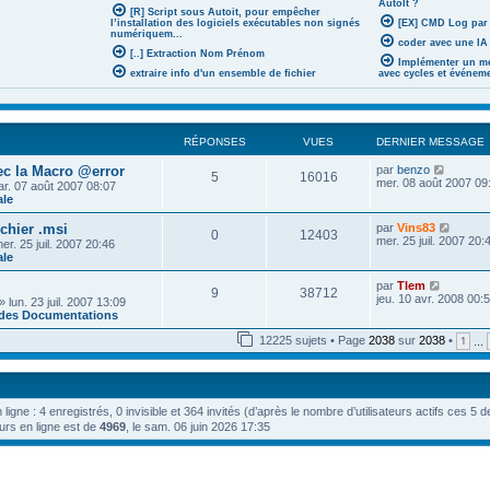
AutoIt ?
[R] Script sous Autoit, pour empêcher
l’installation des logiciels exécutables non signés
[EX] CMD Log par
numériquem...
coder avec une IA 
[..] Extraction Nom Prénom
Implémenter un mé
extraire info d'un ensemble de fichier
avec cycles et événem
RÉPONSES
VUES
DERNIER MESSAGE
V
ec la Macro @error
par
benzo
5
16016
o
mer. 08 août 2007 09
r. 07 août 2007 08:07
i
ale
r
l
V
ichier .msi
par
Vins83
0
12403
e
o
mer. 25 juil. 2007 20:
er. 25 juil. 2007 20:46
d
i
ale
e
r
r
l
V
par
Tlem
n
9
38712
e
o
jeu. 10 avr. 2008 00:
i
» lun. 23 juil. 2007 13:09
d
i
e
 des Documentations
e
r
r
r
l
m
12225 sujets • Page
2038
sur
2038
•
1
…
n
e
e
i
d
s
e
e
s
r
r
a
m
n
g
e
n ligne : 4 enregistrés, 0 invisible et 364 invités (d’après le nombre d’utilisateurs actifs ces 5 
i
e
s
urs en ligne est de
4969
, le sam. 06 juin 2026 17:35
e
s
r
a
m
g
e
e
s