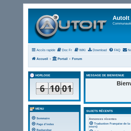
AutoIt
Communauté 
Accès rapide
Doc Fr
WiKi
Download
FAQ
No
Accueil
Portail
Forum
HORLOGE
MESSAGE DE BIENVENUE
Bien
MENU
SUJETS RÉCENTS
Sommaire
Annonces récentes
Traduction Française de la
Page d’index
cours)
Rechercher