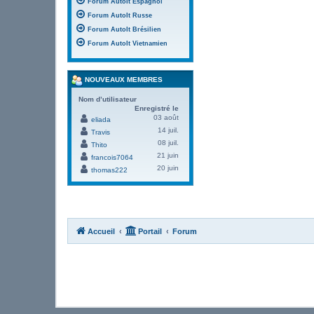
Forum AutoIt Espagnol
Forum AutoIt Russe
Forum AutoIt Brésilien
Forum AutoIt Vietnamien
NOUVEAUX MEMBRES
Nom d’utilisateur
Enregistré le
03 août
eliada
14 juil.
Travis
08 juil.
Thito
21 juin
francois7064
20 juin
thomas222
Accueil
Portail
Forum