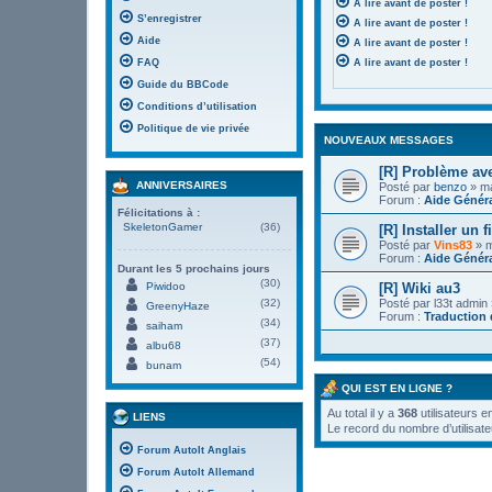
A lire avant de poster !
S’enregistrer
A lire avant de poster !
Aide
A lire avant de poster !
FAQ
A lire avant de poster !
Guide du BBCode
Conditions d’utilisation
Politique de vie privée
NOUVEAUX MESSAGES
[R] Problème av
ANNIVERSAIRES
Posté par
benzo
» ma
Forum :
Aide Génér
Félicitations à :
SkeletonGamer
(36)
[R] Installer un f
Posté par
Vins83
» m
Forum :
Aide Génér
Durant les 5 prochains jours
(30)
[R] Wiki au3
Piwidoo
Posté par
l33t admin
(32)
GreenyHaze
Forum :
Traduction
(34)
saiham
(37)
albu68
(54)
bunam
QUI EST EN LIGNE ?
Au total il y a
368
utilisateurs e
LIENS
Le record du nombre d’utilisate
Forum AutoIt Anglais
Forum AutoIt Allemand