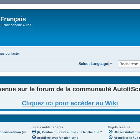
 Français
Francophone AutoIt
us contacter
Select Language
▼
venue sur le forum de la communauté AutoItScri
Cliquez ici pour accéder au Wiki
Sujets actifs récents
Sujets récents
 documentation (en
[R] Bouton qui reste cliqué - lié fenetre fille ?
Utiliser AutoIt po
problème avec fonction send
Récupérer le flux 