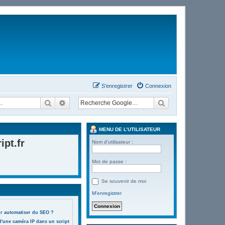
S’enregistrer
Connexion
Rechercher
Recherche avancée
MENU DE L’UTILISATEUR
pt.fr
Nom d’utilisateur :
Mot de passe :
Se souvenir de moi
M’enregistrer
ur automatiser du SEO ?
d'une caméra IP dans un script