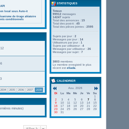
STATISTIQUES
 API
Totaux
en local sous Auto-it
99912
messages
canisme de tirage aléatoire
14247
sujets
ents conditionnels
Total des annonces :
15
Total des post-it :
45
Total des pièces jointes :
2595
Sujets par jour :
2
Messages par jour :
14
Utilisateurs par jour :
1
Sujets par utilisateur :
4
:12
Messages par utilisateur :
26
Messages par sujet :
7
3803
membres
46
Le membre enregistré le plus
récent est
eliada
.
53
CALENDRIER
Aou. 2026
2034
2035
2036
2037
2038
Di
Lu
Ma
Me
Je
Ve
Sa
1
2
3
4
5
6
7
8
9
10
11
12
13
14
15
16
17
18
19
20
21
22
dernières minutes)
23
24
25
26
27
28
29
30
31
Aller à