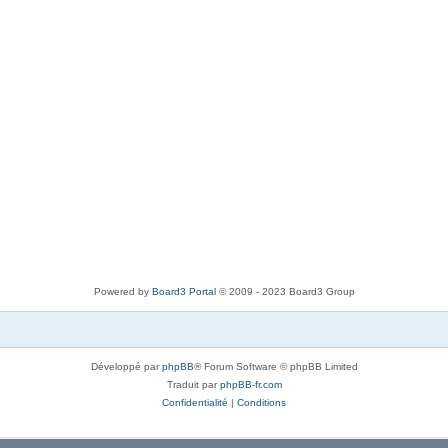
s
a
g
e
Powered by
Board3 Portal
© 2009 - 2023 Board3 Group
Développé par
phpBB
® Forum Software © phpBB Limited
Traduit par
phpBB-fr.com
Confidentialité
|
Conditions