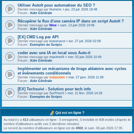
Utiliser AutoIt pour automatiser du SEO ?
Dernier message par
Numeric
»
jeu. 23 juil. 2026 18:48
Forum :
Aide Générale
Récupérer le flux d'une caméra IP dans un script AutoIt ?
Dernier message par
Nine
»
sam. 13 juin 2026 19:06
Forum :
Aide Générale
[EX] CMD Log par API
Dernier message par
louiseravot
»
lun. 27 juil. 2026 02:08
Forum :
Exemples de Scripts
coder avec une IA en local sous Auto-it
Dernier message par
maxime44
»
mer. 03 juin 2026 10:49
Forum :
Aide Générale
Implémenter un mécanisme de tirage aléatoire avec cycles
et événements conditionnels
Dernier message par
mdanielm
»
mar. 27 janv. 2026 11:08
Forum :
Aide Générale
[EX] Techsuivi - Solution pour tech info
Dernier message par
SurPriseS
»
mer. 11 févr. 2026 14:28
Forum :
Exemples de Scripts
Qui est en ligne ?
Au total il y a
413
utilisateurs en ligne : 5 enregistrés, 0 invisible et 408 invités (d’après le
nombre d’utilisateurs actifs ces 5 dernières minutes)
Le record du nombre d’utilisateurs en ligne est de
4969
, le sam. 06 juin 2026 17:35