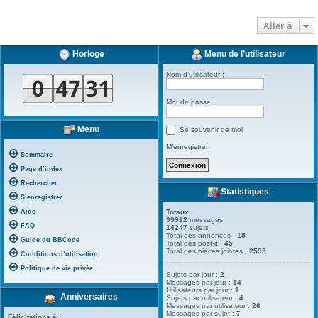
Aller à
Horloge
Menu de l’utilisateur
Nom d’utilisateur :
Mot de passe :
Menu
Se souvenir de moi
M’enregistrer
Sommaire
Page d’index
Rechercher
Statistiques
S’enregistrer
Aide
Totaux
99912
messages
FAQ
14247
sujets
Total des annonces :
15
Guide du BBCode
Total des post-it :
45
Total des pièces jointes :
2595
Conditions d’utilisation
Politique de vie privée
Sujets par jour :
2
Messages par jour :
14
Utilisateurs par jour :
1
Anniversaires
Sujets par utilisateur :
4
Messages par utilisateur :
26
Messages par sujet :
7
Félicitations à :