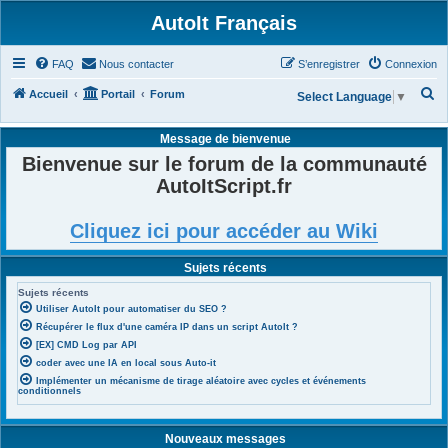
AutoIt Français
FAQ
Nous contacter
S’enregistrer
Connexion
R
Accueil
Portail
Forum
Select Language
▼
e
Message de bienvenue
c
Bienvenue sur le forum de la communauté
h
AutoItScript.fr
e
r
Cliquez ici pour accéder au Wiki
c
h
Sujets récents
e
Sujets récents
r
Utiliser AutoIt pour automatiser du SEO ?
Récupérer le flux d'une caméra IP dans un script AutoIt ?
[EX] CMD Log par API
coder avec une IA en local sous Auto-it
Implémenter un mécanisme de tirage aléatoire avec cycles et événements
conditionnels
Nouveaux messages