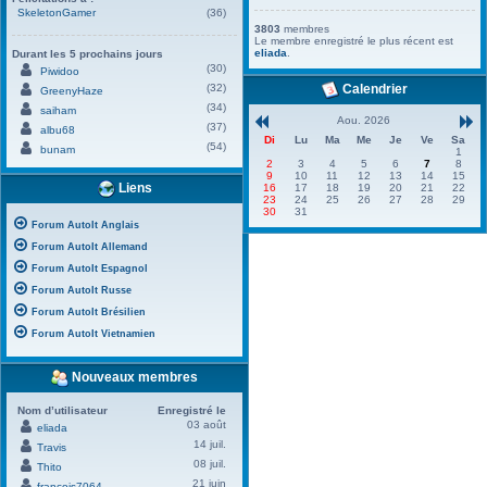
SkeletonGamer
(36)
3803
membres
Le membre enregistré le plus récent est
eliada
.
Durant les 5 prochains jours
(30)
Piwidoo
(32)
Calendrier
GreenyHaze
(34)
saiham
Aou. 2026
(37)
albu68
Di
Lu
Ma
Me
Je
Ve
Sa
(54)
bunam
1
2
3
4
5
6
7
8
9
10
11
12
13
14
15
Liens
16
17
18
19
20
21
22
23
24
25
26
27
28
29
30
31
Forum AutoIt Anglais
Forum AutoIt Allemand
Forum AutoIt Espagnol
Forum AutoIt Russe
Forum AutoIt Brésilien
Forum AutoIt Vietnamien
Nouveaux membres
Nom d’utilisateur
Enregistré le
03 août
eliada
14 juil.
Travis
08 juil.
Thito
21 juin
francois7064