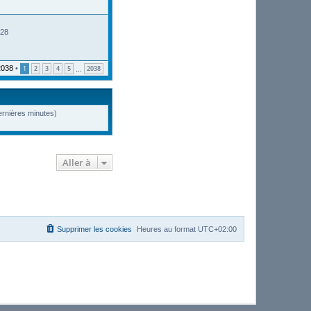
:28
2038
•
1
2
3
4
5
2038
…
dernières minutes)
Aller à
Supprimer les cookies
Heures au format
UTC+02:00