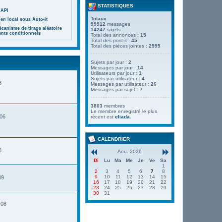
STATISTIQUES
 API
Totaux
en local sous Auto-it
99912
messages
canisme de tirage aléatoire
14247
sujets
ents conditionnels
Total des annonces :
15
Total des post-it :
45
Total des pièces jointes :
2595
Sujets par jour :
2
Messages par jour :
14
Utilisateurs par jour :
1
Sujets par utilisateur :
4
8
Messages par utilisateur :
26
Messages par sujet :
7
3803
membres
Le membre enregistré le plus
:06
récent est
eliada
.
CALENDRIER
8
Aou. 2026
Di
Lu
Ma
Me
Je
Ve
Sa
1
2
3
4
5
6
7
8
9
10
11
12
13
14
15
49
16
17
18
19
20
21
22
23
24
25
26
27
28
29
30
31
:08