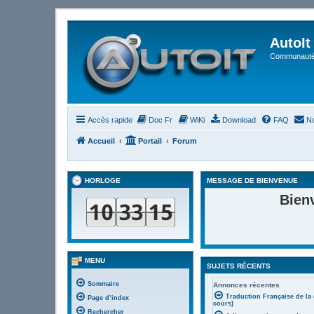
AutoIt
Communauté 
Accès rapide
Doc Fr
WiKi
Download
FAQ
No
Accueil
Portail
Forum
HORLOGE
MESSAGE DE BIENVENUE
Bien
MENU
SUJETS RÉCENTS
Sommaire
Annonces récentes
Traduction Française de la
Page d’index
cours)
Rechercher