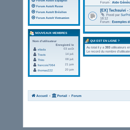
Forum AutoIt Espagnol
Forum :
Aide Génér
Forum AutoIt Russe
[EX] Techsuivi -
Forum AutoIt Brésilien
Posté par
SurPr
18:12
Forum AutoIt Vietnamien
Forum :
Exemples de
NOUVEAUX MEMBRES
QUI EST EN LIGNE ?
Nom d’utilisateur
Enregistré le
Au total il y a
393
utilisateurs e
03 août
eliada
Le record du nombre d’utilisate
14 juil.
Travis
08 juil.
Thito
21 juin
francois7064
20 juin
thomas222
Accueil
Portail
Forum