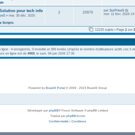
e
n
ale
e
e
i
d
s
e
V
 Solution pour tech info
par
SurPriseS
e
s
2
20970
r
o
mer. 11 févr. 2026 14
r
a
iseS
» mar. 30 déc. 2025
m
i
n
g
e
r
i
e
 Scripts
s
l
e
s
e
r
12225 sujets • Page
1
sur
a
d
m
g
e
e
e
r
s
n
s
i
a
n ligne : 4 enregistrés, 0 invisible et 389 invités (d’après le nombre d’utilisateurs actifs ces 5 
e
g
r
urs en ligne est de
4969
, le sam. 06 juin 2026 17:35
e
m
e
s
s
a
g
e
Powered by
Board3 Portal
© 2009 - 2023 Board3 Group
Développé par
phpBB
® Forum Software © phpBB Limited
Traduit par
phpBB-fr.com
Confidentialité
|
Conditions