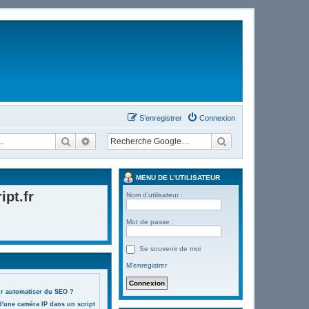
S’enregistrer
Connexion
Rechercher
Recherche avancée
MENU DE L’UTILISATEUR
pt.fr
Nom d’utilisateur :
Mot de passe :
Se souvenir de moi
M’enregistrer
ur automatiser du SEO ?
d'une caméra IP dans un script