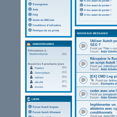
A lire avant de poster !
S’enregistrer
A lire avant de poster !
Aide
A lire avant de poster !
FAQ
A lire avant de poster !
Guide du BBCode
Conditions d’utilisation
Politique de vie privée
NOUVEAUX MESSAGES
Utiliser AutoIt 
ANNIVERSAIRES
SEO ?
Posté par
Thito
» mer.
Félicitations à :
Forum :
Aide Génér
SkeletonGamer
(36)
Récupérer le flu
un script AutoIt 
Durant les 5 prochains jours
Posté par
JulienRoc
(30)
Piwidoo
Forum :
Aide Génér
(32)
GreenyHaze
[EX] CMD Log pa
(34)
saiham
Posté par
Antho
(37)
albu68
Forum :
Exemples de
(54)
bunam
coder avec une I
Posté par
jeanglaude
Forum :
Aide Génér
LIENS
Implémenter un 
Forum AutoIt Anglais
aléatoire avec c
conditionnels
Forum AutoIt Allemand
Posté par
Janis789
»