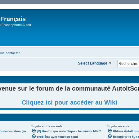
 Français
Francophone AutoIt
us contacter
Select Language
▼
venue sur le forum de la communauté AutoItScri
Cliquez ici pour accéder au Wiki
Sujets actifs récents
Sujets récents
 documentation (en
[R] Bouton qui reste cliqué - lié fenetre fille ?
Utiliser AutoIt po
problème avec fonction send
Récupérer le flux 