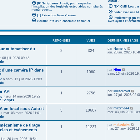
AutoIt ?
[R] Script sous Autoit, pour empêcher
l’installation des logiciels exécutables non signés
[EX] CMD Log par
numériquem...
coder avec une IA 
[..] Extraction Nom Prénom
Implémenter un mé
extraire info d'un ensemble de fichier
avec cycles et événem
RÉPONSES
VUES
DERNIER MESSAGE
V
pour automatiser du
par
Numeric
2
324
o
jeu. 23 juil. 2026 18:4
i
 08 juil. 2026 09:48
r
ale
l
e
V
x d'une caméra IP dans
par
Nine
d
1
1080
o
sam. 13 juin 2026 19
?
e
i
r
he
» sam. 13 juin 2026 17:03
r
n
ale
l
i
e
e
V
r API
par
louiseravot
d
1
2756
r
o
lun. 27 juil. 2026 02:0
e
ny
» jeu. 14 mai 2026 19:22
m
i
r
 Scripts
e
r
n
s
l
i
V
A en local sous Auto-it
par
maxime44
s
e
5
10607
e
o
mer. 03 juin 2026 10:
a
» mar. 03 mars 2026 11:01
d
r
i
g
ale
e
m
r
e
r
e
l
V
n
mécanisme de tirage
par
mdanielm
s
1
11237
e
o
i
mar. 27 janv. 2026 11
ycles et événements
s
d
i
e
a
e
r
r
g
r
 lun. 26 janv. 2026 19:54
l
m