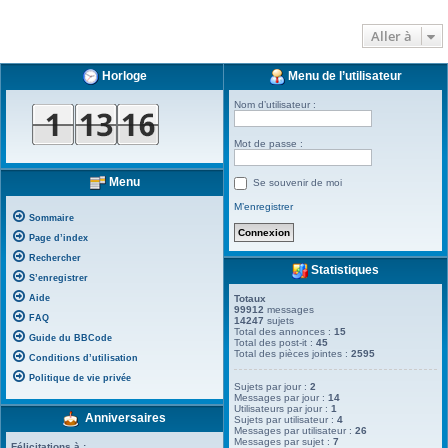
Aller à
Horloge
Menu de l’utilisateur
Nom d’utilisateur :
Mot de passe :
Menu
Se souvenir de moi
M’enregistrer
Sommaire
Page d’index
Rechercher
Statistiques
S’enregistrer
Aide
Totaux
99912
messages
FAQ
14247
sujets
Total des annonces :
15
Guide du BBCode
Total des post-it :
45
Total des pièces jointes :
2595
Conditions d’utilisation
Politique de vie privée
Sujets par jour :
2
Messages par jour :
14
Utilisateurs par jour :
1
Anniversaires
Sujets par utilisateur :
4
Messages par utilisateur :
26
Messages par sujet :
7
Félicitations à :