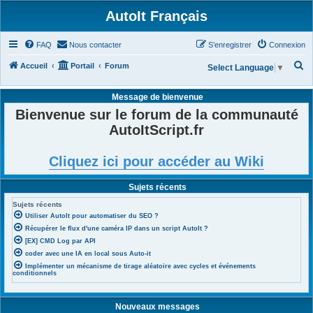
AutoIt Français
FAQ
Nous contacter
S’enregistrer
Connexion
R
Accueil
Portail
Forum
Select Language
▼
e
Message de bienvenue
c
Bienvenue sur le forum de la communauté
h
AutoItScript.fr
e
r
Cliquez ici pour accéder au Wiki
c
h
Sujets récents
e
Sujets récents
r
Utiliser AutoIt pour automatiser du SEO ?
Récupérer le flux d'une caméra IP dans un script AutoIt ?
[EX] CMD Log par API
coder avec une IA en local sous Auto-it
Implémenter un mécanisme de tirage aléatoire avec cycles et événements
conditionnels
Nouveaux messages