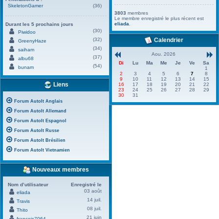
SkeletonGamer
(36)
3803
membres
Le membre enregistré le plus récent est
eliada
.
Durant les 5 prochains jours
(30)
Piwidoo
(32)
Calendrier
GreenyHaze
(34)
saiham
Aou. 2026
(37)
albu68
Di
Lu
Ma
Me
Je
Ve
Sa
(54)
bunam
1
2
3
4
5
6
7
8
9
10
11
12
13
14
15
Liens
16
17
18
19
20
21
22
23
24
25
26
27
28
29
30
31
Forum AutoIt Anglais
Forum AutoIt Allemand
Forum AutoIt Espagnol
Forum AutoIt Russe
Forum AutoIt Brésilien
Forum AutoIt Vietnamien
Nouveaux membres
Nom d’utilisateur
Enregistré le
03 août
eliada
14 juil.
Travis
08 juil.
Thito
21 juin
francois7064