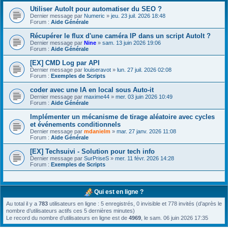
Utiliser AutoIt pour automatiser du SEO ?
Dernier message par
Numeric
»
jeu. 23 juil. 2026 18:48
Forum :
Aide Générale
Récupérer le flux d'une caméra IP dans un script AutoIt ?
Dernier message par
Nine
»
sam. 13 juin 2026 19:06
Forum :
Aide Générale
[EX] CMD Log par API
Dernier message par
louiseravot
»
lun. 27 juil. 2026 02:08
Forum :
Exemples de Scripts
coder avec une IA en local sous Auto-it
Dernier message par
maxime44
»
mer. 03 juin 2026 10:49
Forum :
Aide Générale
Implémenter un mécanisme de tirage aléatoire avec cycles
et événements conditionnels
Dernier message par
mdanielm
»
mar. 27 janv. 2026 11:08
Forum :
Aide Générale
[EX] Techsuivi - Solution pour tech info
Dernier message par
SurPriseS
»
mer. 11 févr. 2026 14:28
Forum :
Exemples de Scripts
Qui est en ligne ?
Au total il y a
783
utilisateurs en ligne : 5 enregistrés, 0 invisible et 778 invités (d’après le
nombre d’utilisateurs actifs ces 5 dernières minutes)
Le record du nombre d’utilisateurs en ligne est de
4969
, le sam. 06 juin 2026 17:35