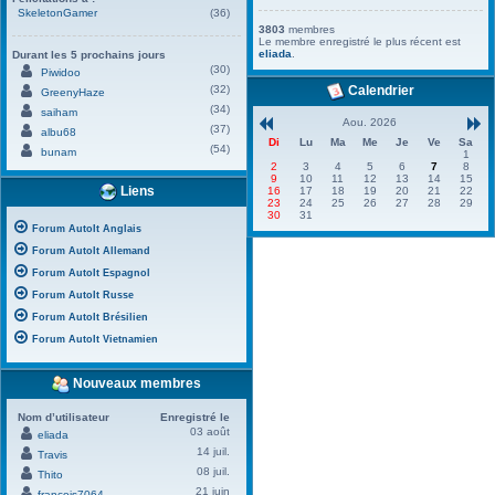
SkeletonGamer
(36)
3803
membres
Le membre enregistré le plus récent est
eliada
.
Durant les 5 prochains jours
(30)
Piwidoo
(32)
Calendrier
GreenyHaze
(34)
saiham
Aou. 2026
(37)
albu68
Di
Lu
Ma
Me
Je
Ve
Sa
(54)
bunam
1
2
3
4
5
6
7
8
9
10
11
12
13
14
15
Liens
16
17
18
19
20
21
22
23
24
25
26
27
28
29
30
31
Forum AutoIt Anglais
Forum AutoIt Allemand
Forum AutoIt Espagnol
Forum AutoIt Russe
Forum AutoIt Brésilien
Forum AutoIt Vietnamien
Nouveaux membres
Nom d’utilisateur
Enregistré le
03 août
eliada
14 juil.
Travis
08 juil.
Thito
21 juin
francois7064