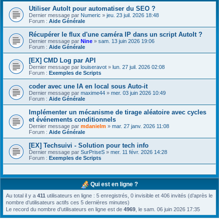
Utiliser AutoIt pour automatiser du SEO ?
Dernier message par
Numeric
»
jeu. 23 juil. 2026 18:48
Forum :
Aide Générale
Récupérer le flux d'une caméra IP dans un script AutoIt ?
Dernier message par
Nine
»
sam. 13 juin 2026 19:06
Forum :
Aide Générale
[EX] CMD Log par API
Dernier message par
louiseravot
»
lun. 27 juil. 2026 02:08
Forum :
Exemples de Scripts
coder avec une IA en local sous Auto-it
Dernier message par
maxime44
»
mer. 03 juin 2026 10:49
Forum :
Aide Générale
Implémenter un mécanisme de tirage aléatoire avec cycles
et événements conditionnels
Dernier message par
mdanielm
»
mar. 27 janv. 2026 11:08
Forum :
Aide Générale
[EX] Techsuivi - Solution pour tech info
Dernier message par
SurPriseS
»
mer. 11 févr. 2026 14:28
Forum :
Exemples de Scripts
Qui est en ligne ?
Au total il y a
411
utilisateurs en ligne : 5 enregistrés, 0 invisible et 406 invités (d’après le
nombre d’utilisateurs actifs ces 5 dernières minutes)
Le record du nombre d’utilisateurs en ligne est de
4969
, le sam. 06 juin 2026 17:35