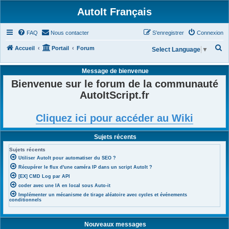
AutoIt Français
FAQ
Nous contacter
S’enregistrer
Connexion
R
Accueil
Portail
Forum
Select Language
▼
e
Message de bienvenue
c
Bienvenue sur le forum de la communauté
h
AutoItScript.fr
e
r
Cliquez ici pour accéder au Wiki
c
h
Sujets récents
e
Sujets récents
r
Utiliser AutoIt pour automatiser du SEO ?
Récupérer le flux d'une caméra IP dans un script AutoIt ?
[EX] CMD Log par API
coder avec une IA en local sous Auto-it
Implémenter un mécanisme de tirage aléatoire avec cycles et événements
conditionnels
Nouveaux messages