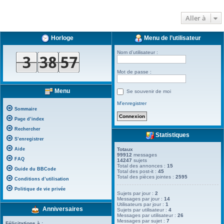
Aller à
Horloge
Menu de l’utilisateur
Nom d’utilisateur :
Mot de passe :
Menu
Se souvenir de moi
M’enregistrer
Sommaire
Page d’index
Rechercher
Statistiques
S’enregistrer
Aide
Totaux
99912
messages
FAQ
14247
sujets
Total des annonces :
15
Guide du BBCode
Total des post-it :
45
Total des pièces jointes :
2595
Conditions d’utilisation
Politique de vie privée
Sujets par jour :
2
Messages par jour :
14
Utilisateurs par jour :
1
Anniversaires
Sujets par utilisateur :
4
Messages par utilisateur :
26
Messages par sujet :
7
Félicitations à :