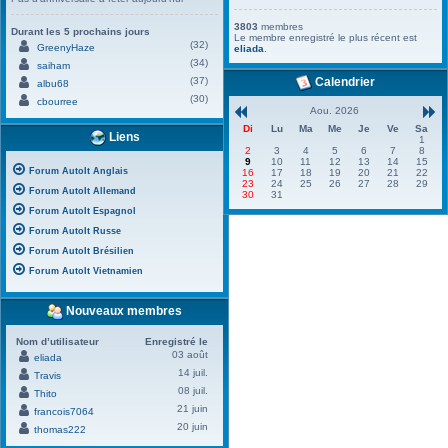
3803
membres
Durant les 5 prochains jours
Le membre enregistré le plus récent est
(32)
GreenyHaze
eliada
.
(34)
saiham
(37)
Calendrier
albu68
(30)
cbourree
Aou. 2026
Di
Lu
Ma
Me
Je
Ve
Sa
Liens
1
2
3
4
5
6
7
8
9
10
11
12
13
14
15
Forum AutoIt Anglais
16
17
18
19
20
21
22
23
24
25
26
27
28
29
Forum AutoIt Allemand
30
31
Forum AutoIt Espagnol
Forum AutoIt Russe
Forum AutoIt Brésilien
Forum AutoIt Vietnamien
Nouveaux membres
Nom d’utilisateur
Enregistré le
03 août
eliada
14 juil.
Travis
08 juil.
Thito
21 juin
francois7064
20 juin
thomas222