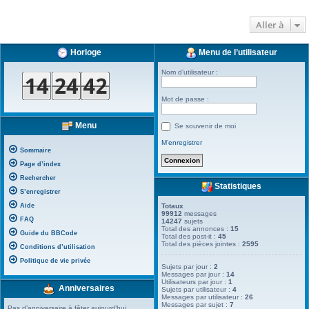
Aller à
Horloge
Menu de l’utilisateur
Nom d’utilisateur :
Mot de passe :
Menu
Se souvenir de moi
M’enregistrer
Sommaire
Page d’index
Rechercher
Statistiques
S’enregistrer
Aide
Totaux
99912
messages
FAQ
14247
sujets
Total des annonces :
15
Guide du BBCode
Total des post-it :
45
Total des pièces jointes :
2595
Conditions d’utilisation
Politique de vie privée
Sujets par jour :
2
Messages par jour :
14
Utilisateurs par jour :
1
Anniversaires
Sujets par utilisateur :
4
Messages par utilisateur :
26
Messages par sujet :
7
Pas d’anniversaire à fêter aujourd’hui