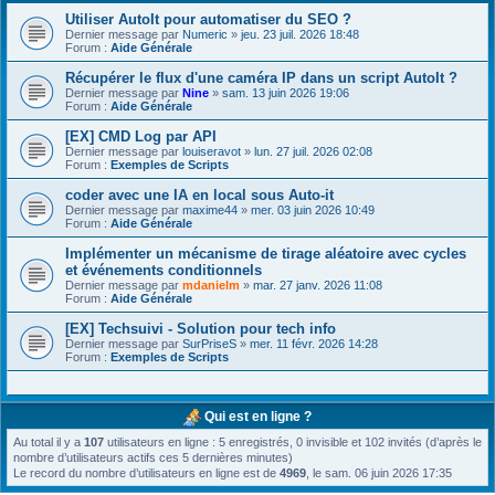
Utiliser AutoIt pour automatiser du SEO ?
Dernier message par
Numeric
»
jeu. 23 juil. 2026 18:48
Forum :
Aide Générale
Récupérer le flux d'une caméra IP dans un script AutoIt ?
Dernier message par
Nine
»
sam. 13 juin 2026 19:06
Forum :
Aide Générale
[EX] CMD Log par API
Dernier message par
louiseravot
»
lun. 27 juil. 2026 02:08
Forum :
Exemples de Scripts
coder avec une IA en local sous Auto-it
Dernier message par
maxime44
»
mer. 03 juin 2026 10:49
Forum :
Aide Générale
Implémenter un mécanisme de tirage aléatoire avec cycles
et événements conditionnels
Dernier message par
mdanielm
»
mar. 27 janv. 2026 11:08
Forum :
Aide Générale
[EX] Techsuivi - Solution pour tech info
Dernier message par
SurPriseS
»
mer. 11 févr. 2026 14:28
Forum :
Exemples de Scripts
Qui est en ligne ?
Au total il y a
107
utilisateurs en ligne : 5 enregistrés, 0 invisible et 102 invités (d’après le
nombre d’utilisateurs actifs ces 5 dernières minutes)
Le record du nombre d’utilisateurs en ligne est de
4969
, le sam. 06 juin 2026 17:35