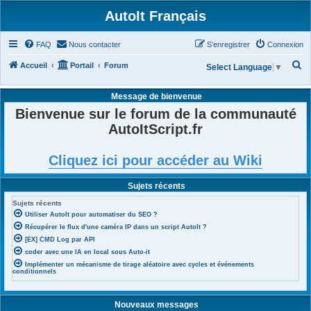
AutoIt Français
FAQ
Nous contacter
S’enregistrer
Connexion
R
Accueil
Portail
Forum
Select Language
▼
e
Message de bienvenue
c
Bienvenue sur le forum de la communauté
h
AutoItScript.fr
e
r
Cliquez ici pour accéder au Wiki
c
h
Sujets récents
e
Sujets récents
r
Utiliser AutoIt pour automatiser du SEO ?
Récupérer le flux d'une caméra IP dans un script AutoIt ?
[EX] CMD Log par API
coder avec une IA en local sous Auto-it
Implémenter un mécanisme de tirage aléatoire avec cycles et événements
conditionnels
Nouveaux messages