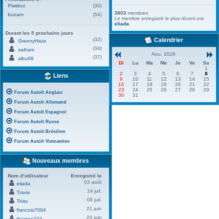
Piwidoo
(30)
3803
membres
bunam
(54)
Le membre enregistré le plus récent est
eliada
.
Durant les 5 prochains jours
(32)
Calendrier
GreenyHaze
(34)
saiham
Aou. 2026
(37)
albu68
Di
Lu
Ma
Me
Je
Ve
Sa
1
2
3
4
5
6
7
8
Liens
9
10
11
12
13
14
15
16
17
18
19
20
21
22
23
24
25
26
27
28
29
Forum AutoIt Anglais
30
31
Forum AutoIt Allemand
Forum AutoIt Espagnol
Forum AutoIt Russe
Forum AutoIt Brésilien
Forum AutoIt Vietnamien
Nouveaux membres
Nom d’utilisateur
Enregistré le
03 août
eliada
14 juil.
Travis
08 juil.
Thito
21 juin
francois7064
20 juin
thomas222