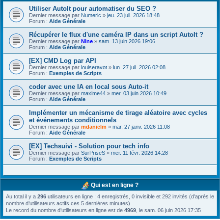
Utiliser AutoIt pour automatiser du SEO ?
Dernier message par
Numeric
»
jeu. 23 juil. 2026 18:48
Forum :
Aide Générale
Récupérer le flux d'une caméra IP dans un script AutoIt ?
Dernier message par
Nine
»
sam. 13 juin 2026 19:06
Forum :
Aide Générale
[EX] CMD Log par API
Dernier message par
louiseravot
»
lun. 27 juil. 2026 02:08
Forum :
Exemples de Scripts
coder avec une IA en local sous Auto-it
Dernier message par
maxime44
»
mer. 03 juin 2026 10:49
Forum :
Aide Générale
Implémenter un mécanisme de tirage aléatoire avec cycles
et événements conditionnels
Dernier message par
mdanielm
»
mar. 27 janv. 2026 11:08
Forum :
Aide Générale
[EX] Techsuivi - Solution pour tech info
Dernier message par
SurPriseS
»
mer. 11 févr. 2026 14:28
Forum :
Exemples de Scripts
Qui est en ligne ?
Au total il y a
296
utilisateurs en ligne : 4 enregistrés, 0 invisible et 292 invités (d’après le
nombre d’utilisateurs actifs ces 5 dernières minutes)
Le record du nombre d’utilisateurs en ligne est de
4969
, le sam. 06 juin 2026 17:35