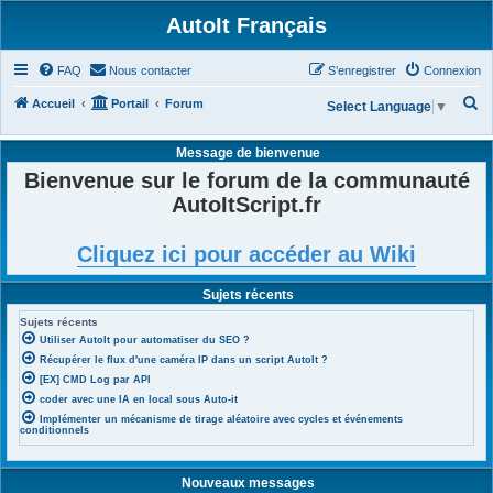
AutoIt Français
FAQ
Nous contacter
S’enregistrer
Connexion
R
Accueil
Portail
Forum
Select Language
▼
e
Message de bienvenue
c
Bienvenue sur le forum de la communauté
h
AutoItScript.fr
e
r
Cliquez ici pour accéder au Wiki
c
h
Sujets récents
e
Sujets récents
r
Utiliser AutoIt pour automatiser du SEO ?
Récupérer le flux d'une caméra IP dans un script AutoIt ?
[EX] CMD Log par API
coder avec une IA en local sous Auto-it
Implémenter un mécanisme de tirage aléatoire avec cycles et événements
conditionnels
Nouveaux messages