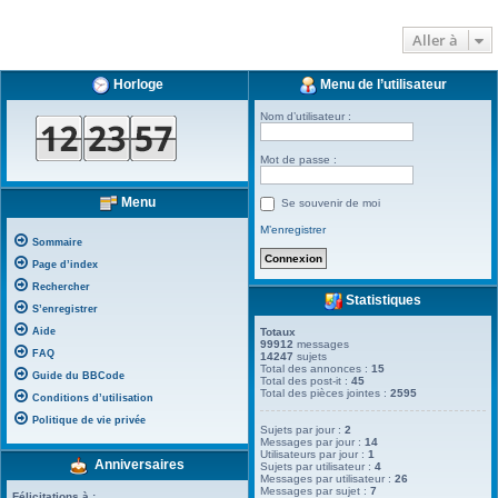
Aller à
Horloge
Menu de l’utilisateur
Nom d’utilisateur :
Mot de passe :
Menu
Se souvenir de moi
M’enregistrer
Sommaire
Page d’index
Rechercher
Statistiques
S’enregistrer
Aide
Totaux
99912
messages
FAQ
14247
sujets
Total des annonces :
15
Guide du BBCode
Total des post-it :
45
Total des pièces jointes :
2595
Conditions d’utilisation
Politique de vie privée
Sujets par jour :
2
Messages par jour :
14
Utilisateurs par jour :
1
Anniversaires
Sujets par utilisateur :
4
Messages par utilisateur :
26
Messages par sujet :
7
Félicitations à :