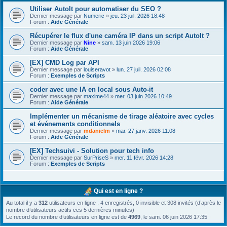
Utiliser AutoIt pour automatiser du SEO ?
Dernier message par
Numeric
»
jeu. 23 juil. 2026 18:48
Forum :
Aide Générale
Récupérer le flux d'une caméra IP dans un script AutoIt ?
Dernier message par
Nine
»
sam. 13 juin 2026 19:06
Forum :
Aide Générale
[EX] CMD Log par API
Dernier message par
louiseravot
»
lun. 27 juil. 2026 02:08
Forum :
Exemples de Scripts
coder avec une IA en local sous Auto-it
Dernier message par
maxime44
»
mer. 03 juin 2026 10:49
Forum :
Aide Générale
Implémenter un mécanisme de tirage aléatoire avec cycles
et événements conditionnels
Dernier message par
mdanielm
»
mar. 27 janv. 2026 11:08
Forum :
Aide Générale
[EX] Techsuivi - Solution pour tech info
Dernier message par
SurPriseS
»
mer. 11 févr. 2026 14:28
Forum :
Exemples de Scripts
Qui est en ligne ?
Au total il y a
312
utilisateurs en ligne : 4 enregistrés, 0 invisible et 308 invités (d’après le
nombre d’utilisateurs actifs ces 5 dernières minutes)
Le record du nombre d’utilisateurs en ligne est de
4969
, le sam. 06 juin 2026 17:35