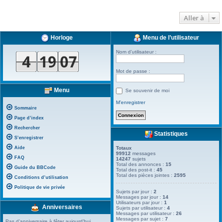
Aller à
Horloge
Menu de l’utilisateur
Nom d’utilisateur :
Mot de passe :
Menu
Se souvenir de moi
M’enregistrer
Sommaire
Page d’index
Rechercher
Statistiques
S’enregistrer
Aide
Totaux
99912
messages
FAQ
14247
sujets
Total des annonces :
15
Guide du BBCode
Total des post-it :
45
Total des pièces jointes :
2595
Conditions d’utilisation
Politique de vie privée
Sujets par jour :
2
Messages par jour :
14
Utilisateurs par jour :
1
Anniversaires
Sujets par utilisateur :
4
Messages par utilisateur :
26
Messages par sujet :
7
Pas d’anniversaire à fêter aujourd’hui