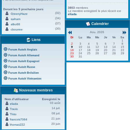
3803
membres
Durant les 5 prochains jours
Le membre enregistré le plus récent est
(32)
GreenyHaze
eliada
.
(34)
saiham
(37)
Calendrier
albu68
(30)
cbourree
Aou. 2026
Di
Lu
Ma
Me
Je
Ve
Sa
Liens
1
2
3
4
5
6
7
8
9
10
11
12
13
14
15
Forum AutoIt Anglais
16
17
18
19
20
21
22
23
24
25
26
27
28
29
Forum AutoIt Allemand
30
31
Forum AutoIt Espagnol
Forum AutoIt Russe
Forum AutoIt Brésilien
Forum AutoIt Vietnamien
Nouveaux membres
Nom d’utilisateur
Enregistré le
03 août
eliada
14 juil.
Travis
08 juil.
Thito
21 juin
francois7064
20 juin
thomas222