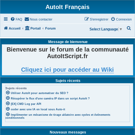
AutoIt Français
FAQ
Nous contacter
S’enregistrer
Connexion
R
Accueil
Portail
Forum
Select Language
▼
e
Message de bienvenue
c
Bienvenue sur le forum de la communauté
h
AutoItScript.fr
e
r
Cliquez ici pour accéder au Wiki
c
h
Sujets récents
e
Sujets récents
r
Utiliser AutoIt pour automatiser du SEO ?
Récupérer le flux d'une caméra IP dans un script AutoIt ?
[EX] CMD Log par API
coder avec une IA en local sous Auto-it
Implémenter un mécanisme de tirage aléatoire avec cycles et événements
conditionnels
Nouveaux messages