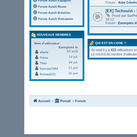
Forum AutoIt Espagnol
Forum :
Aide Génér
Forum AutoIt Russe
[EX] Techsuivi -
Forum AutoIt Brésilien
Posté par
SurPr
18:12
Forum AutoIt Vietnamien
Forum :
Exemples de
NOUVEAUX MEMBRES
QUI EST EN LIGNE ?
Nom d’utilisateur
Enregistré le
Au total il y a
422
utilisateurs e
03 août
eliada
Le record du nombre d’utilisate
14 juil.
Travis
08 juil.
Thito
21 juin
francois7064
20 juin
thomas222
Accueil
Portail
Forum