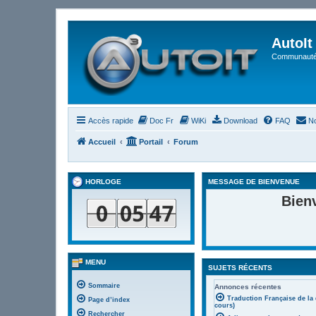
AutoIt
Communauté 
Accès rapide
Doc Fr
WiKi
Download
FAQ
No
Accueil
Portail
Forum
HORLOGE
MESSAGE DE BIENVENUE
Bien
MENU
SUJETS RÉCENTS
Sommaire
Annonces récentes
Traduction Française de la
Page d’index
cours)
Rechercher