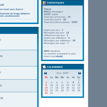
STATISTIQUES
 API
Totaux
en local sous Auto-it
99912
messages
canisme de tirage aléatoire
14247
sujets
ents conditionnels
Total des annonces :
15
Total des post-it :
45
Total des pièces jointes :
2595
Sujets par jour :
2
Messages par jour :
14
Utilisateurs par jour :
1
Sujets par utilisateur :
4
8
Messages par utilisateur :
26
Messages par sujet :
7
3803
membres
Le membre enregistré le plus
:06
récent est
eliada
.
CALENDRIER
8
Aou. 2026
Di
Lu
Ma
Me
Je
Ve
Sa
1
2
3
4
5
6
7
8
9
10
11
12
13
14
15
49
16
17
18
19
20
21
22
23
24
25
26
27
28
29
30
31
:08