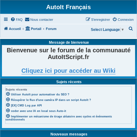
AutoIt Français
FAQ
Nous contacter
S’enregistrer
Connexion
R
Accueil
Portail
Forum
Select Language
▼
e
Message de bienvenue
c
Bienvenue sur le forum de la communauté
h
AutoItScript.fr
e
r
Cliquez ici pour accéder au Wiki
c
h
Sujets récents
e
Sujets récents
r
Utiliser AutoIt pour automatiser du SEO ?
Récupérer le flux d'une caméra IP dans un script AutoIt ?
[EX] CMD Log par API
coder avec une IA en local sous Auto-it
Implémenter un mécanisme de tirage aléatoire avec cycles et événements
conditionnels
Nouveaux messages