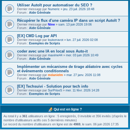
Utiliser AutoIt pour automatiser du SEO ?
Dernier message par
Numeric
»
jeu. 23 juil. 2026 18:48
Forum :
Aide Générale
Récupérer le flux d'une caméra IP dans un script AutoIt ?
Dernier message par
Nine
»
sam. 13 juin 2026 19:06
Forum :
Aide Générale
[EX] CMD Log par API
Dernier message par
louiseravot
»
lun. 27 juil. 2026 02:08
Forum :
Exemples de Scripts
coder avec une IA en local sous Auto-it
Dernier message par
maxime44
»
mer. 03 juin 2026 10:49
Forum :
Aide Générale
Implémenter un mécanisme de tirage aléatoire avec cycles
et événements conditionnels
Dernier message par
mdanielm
»
mar. 27 janv. 2026 11:08
Forum :
Aide Générale
[EX] Techsuivi - Solution pour tech info
Dernier message par
SurPriseS
»
mer. 11 févr. 2026 14:28
Forum :
Exemples de Scripts
Qui est en ligne ?
Au total il y a
361
utilisateurs en ligne : 5 enregistrés, 0 invisible et 356 invités (d’après le
nombre d’utilisateurs actifs ces 5 dernières minutes)
Le record du nombre d’utilisateurs en ligne est de
4969
, le sam. 06 juin 2026 17:35