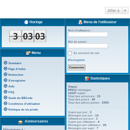
Aller à
Horloge
Menu de l’utilisateur
Nom d’utilisateur :
Mot de passe :
Menu
Se souvenir de moi
M’enregistrer
Sommaire
Page d’index
Rechercher
Statistiques
S’enregistrer
Aide
Totaux
99912
messages
FAQ
14247
sujets
Total des annonces :
15
Guide du BBCode
Total des post-it :
45
Total des pièces jointes :
2595
Conditions d’utilisation
Politique de vie privée
Sujets par jour :
2
Messages par jour :
14
Utilisateurs par jour :
1
Anniversaires
Sujets par utilisateur :
4
Messages par utilisateur :
26
Messages par sujet :
7
Félicitations à :