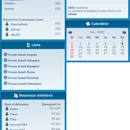
Piwidoo
(30)
3803
membres
bunam
(54)
Le membre enregistré le plus récent est
eliada
.
Durant les 5 prochains jours
(32)
Calendrier
GreenyHaze
(34)
saiham
Aou. 2026
(37)
albu68
Di
Lu
Ma
Me
Je
Ve
Sa
1
2
3
4
5
6
7
8
Liens
9
10
11
12
13
14
15
16
17
18
19
20
21
22
23
24
25
26
27
28
29
Forum AutoIt Anglais
30
31
Forum AutoIt Allemand
Forum AutoIt Espagnol
Forum AutoIt Russe
Forum AutoIt Brésilien
Forum AutoIt Vietnamien
Nouveaux membres
Nom d’utilisateur
Enregistré le
03 août
eliada
14 juil.
Travis
08 juil.
Thito
21 juin
francois7064
20 juin
thomas222