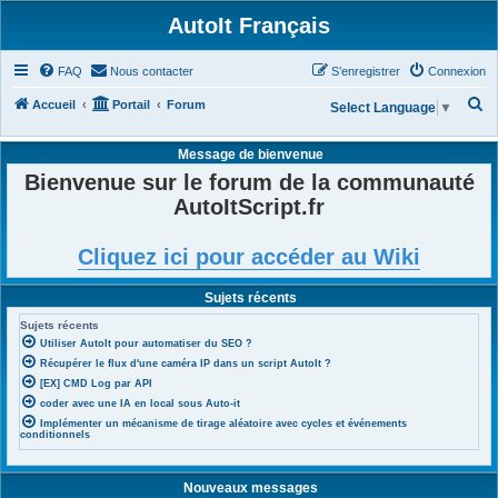
AutoIt Français
FAQ
Nous contacter
S’enregistrer
Connexion
R
Accueil
Portail
Forum
Select Language
▼
e
Message de bienvenue
c
Bienvenue sur le forum de la communauté
h
AutoItScript.fr
e
r
Cliquez ici pour accéder au Wiki
c
h
Sujets récents
e
Sujets récents
r
Utiliser AutoIt pour automatiser du SEO ?
Récupérer le flux d'une caméra IP dans un script AutoIt ?
[EX] CMD Log par API
coder avec une IA en local sous Auto-it
Implémenter un mécanisme de tirage aléatoire avec cycles et événements
conditionnels
Nouveaux messages