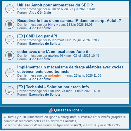
Utiliser AutoIt pour automatiser du SEO ?
Dernier message par
Numeric
»
jeu. 23 juil. 2026 18:48
Forum :
Aide Générale
Récupérer le flux d'une caméra IP dans un script AutoIt ?
Dernier message par
Nine
»
sam. 13 juin 2026 19:06
Forum :
Aide Générale
[EX] CMD Log par API
Dernier message par
louiseravot
»
lun. 27 juil. 2026 02:08
Forum :
Exemples de Scripts
coder avec une IA en local sous Auto-it
Dernier message par
maxime44
»
mer. 03 juin 2026 10:49
Forum :
Aide Générale
Implémenter un mécanisme de tirage aléatoire avec cycles
et événements conditionnels
Dernier message par
mdanielm
»
mar. 27 janv. 2026 11:08
Forum :
Aide Générale
[EX] Techsuivi - Solution pour tech info
Dernier message par
SurPriseS
»
mer. 11 févr. 2026 14:28
Forum :
Exemples de Scripts
Qui est en ligne ?
Au total il y a
103
utilisateurs en ligne : 4 enregistrés, 0 invisible et 99 invités (d’après le
nombre d’utilisateurs actifs ces 5 dernières minutes)
Le record du nombre d’utilisateurs en ligne est de
4969
, le sam. 06 juin 2026 17:35