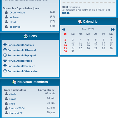
3803
membres
Durant les 5 prochains jours
Le membre enregistré le plus récent est
(32)
GreenyHaze
eliada
.
(34)
saiham
(37)
Calendrier
albu68
(30)
cbourree
Aou. 2026
Di
Lu
Ma
Me
Je
Ve
Sa
Liens
1
2
3
4
5
6
7
8
9
10
11
12
13
14
15
Forum AutoIt Anglais
16
17
18
19
20
21
22
23
24
25
26
27
28
29
Forum AutoIt Allemand
30
31
Forum AutoIt Espagnol
Forum AutoIt Russe
Forum AutoIt Brésilien
Forum AutoIt Vietnamien
Nouveaux membres
Nom d’utilisateur
Enregistré le
03 août
eliada
14 juil.
Travis
08 juil.
Thito
21 juin
francois7064
20 juin
thomas222