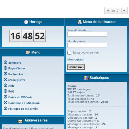
Aller à
Horloge
Menu de l’utilisateur
Nom d’utilisateur :
Mot de passe :
Menu
Se souvenir de moi
M’enregistrer
Sommaire
Page d’index
Rechercher
Statistiques
S’enregistrer
Aide
Totaux
99912
messages
FAQ
14247
sujets
Total des annonces :
15
Guide du BBCode
Total des post-it :
45
Total des pièces jointes :
2595
Conditions d’utilisation
Politique de vie privée
Sujets par jour :
2
Messages par jour :
14
Utilisateurs par jour :
1
Anniversaires
Sujets par utilisateur :
4
Messages par utilisateur :
26
Messages par sujet :
7
Pas d’anniversaire à fêter aujourd’hui