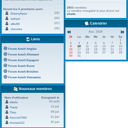
3803
membres
Durant les 5 prochains jours
Le membre enregistré le plus récent est
(32)
GreenyHaze
eliada
.
(34)
saiham
(37)
Calendrier
albu68
(30)
cbourree
Aou. 2026
Di
Lu
Ma
Me
Je
Ve
Sa
Liens
1
2
3
4
5
6
7
8
9
10
11
12
13
14
15
Forum AutoIt Anglais
16
17
18
19
20
21
22
23
24
25
26
27
28
29
Forum AutoIt Allemand
30
31
Forum AutoIt Espagnol
Forum AutoIt Russe
Forum AutoIt Brésilien
Forum AutoIt Vietnamien
Nouveaux membres
Nom d’utilisateur
Enregistré le
03 août
eliada
14 juil.
Travis
08 juil.
Thito
21 juin
francois7064
20 juin
thomas222