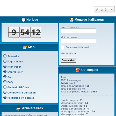
Aller à
Horloge
Menu de l’utilisateur
Nom d’utilisateur :
Mot de passe :
Menu
Se souvenir de moi
M’enregistrer
Sommaire
Page d’index
Rechercher
Statistiques
S’enregistrer
Aide
Totaux
99912
messages
FAQ
14247
sujets
Total des annonces :
15
Guide du BBCode
Total des post-it :
45
Total des pièces jointes :
2595
Conditions d’utilisation
Politique de vie privée
Sujets par jour :
2
Messages par jour :
14
Utilisateurs par jour :
1
Anniversaires
Sujets par utilisateur :
4
Messages par utilisateur :
26
Messages par sujet :
7
Pas d’anniversaire à fêter aujourd’hui