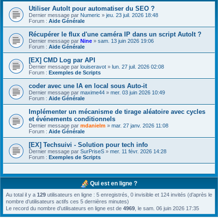
Utiliser AutoIt pour automatiser du SEO ?
Dernier message par
Numeric
»
jeu. 23 juil. 2026 18:48
Forum :
Aide Générale
Récupérer le flux d'une caméra IP dans un script AutoIt ?
Dernier message par
Nine
»
sam. 13 juin 2026 19:06
Forum :
Aide Générale
[EX] CMD Log par API
Dernier message par
louiseravot
»
lun. 27 juil. 2026 02:08
Forum :
Exemples de Scripts
coder avec une IA en local sous Auto-it
Dernier message par
maxime44
»
mer. 03 juin 2026 10:49
Forum :
Aide Générale
Implémenter un mécanisme de tirage aléatoire avec cycles
et événements conditionnels
Dernier message par
mdanielm
»
mar. 27 janv. 2026 11:08
Forum :
Aide Générale
[EX] Techsuivi - Solution pour tech info
Dernier message par
SurPriseS
»
mer. 11 févr. 2026 14:28
Forum :
Exemples de Scripts
Qui est en ligne ?
Au total il y a
129
utilisateurs en ligne : 5 enregistrés, 0 invisible et 124 invités (d’après le
nombre d’utilisateurs actifs ces 5 dernières minutes)
Le record du nombre d’utilisateurs en ligne est de
4969
, le sam. 06 juin 2026 17:35