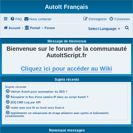
AutoIt Français
FAQ
Nous contacter
S’enregistrer
Connexion
R
Accueil
Portail
Forum
Select Language
▼
e
Message de bienvenue
c
Bienvenue sur le forum de la communauté
h
AutoItScript.fr
e
r
Cliquez ici pour accéder au Wiki
c
h
Sujets récents
e
Sujets récents
r
Utiliser AutoIt pour automatiser du SEO ?
Récupérer le flux d'une caméra IP dans un script AutoIt ?
[EX] CMD Log par API
coder avec une IA en local sous Auto-it
Implémenter un mécanisme de tirage aléatoire avec cycles et événements
conditionnels
Nouveaux messages