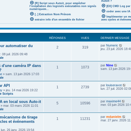
AutoIt ?
[R] Script sous Autoit, pour empêcher
l’installation des logiciels exécutables non signés
[EX] CMD Log par
numériquem...
coder avec une IA 
[..] Extraction Nom Prénom
Implémenter un mé
extraire info d'un ensemble de fichier
avec cycles et événem
RÉPONSES
VUES
DERNIER MESSAGE
V
pour automatiser du
par
Numeric
2
319
o
jeu. 23 juil. 2026 18:4
i
 08 juil. 2026 09:48
r
ale
l
e
V
x d'une caméra IP dans
par
Nine
d
1
1073
o
sam. 13 juin 2026 19
?
e
i
r
he
» sam. 13 juin 2026 17:03
r
n
ale
l
i
e
e
V
r API
par
louiseravot
d
1
2739
r
o
lun. 27 juil. 2026 02:0
e
ny
» jeu. 14 mai 2026 19:22
m
i
r
 Scripts
e
r
n
s
l
i
V
A en local sous Auto-it
par
maxime44
s
e
5
10596
e
o
mer. 03 juin 2026 10:
a
» mar. 03 mars 2026 11:01
d
r
i
g
ale
e
m
r
e
r
e
l
V
n
mécanisme de tirage
par
mdanielm
s
1
11231
e
o
i
mar. 27 janv. 2026 11
ycles et événements
s
d
i
e
a
e
r
r
g
r
 lun. 26 janv. 2026 19:54
l
m