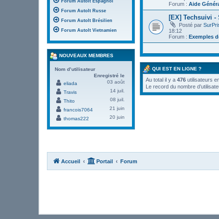
Forum AutoIt Espagnol
Forum :
Aide Génér
Forum AutoIt Russe
[EX] Techsuivi -
Forum AutoIt Brésilien
Posté par
SurPr
18:12
Forum AutoIt Vietnamien
Forum :
Exemples de
NOUVEAUX MEMBRES
QUI EST EN LIGNE ?
Nom d’utilisateur
Enregistré le
Au total il y a
476
utilisateurs e
03 août
eliada
Le record du nombre d’utilisate
14 juil.
Travis
08 juil.
Thito
21 juin
francois7064
20 juin
thomas222
Accueil
Portail
Forum