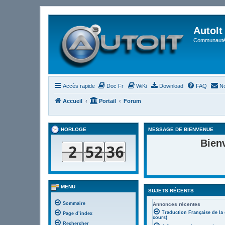
AutoIt
Communauté 
Accès rapide
Doc Fr
WiKi
Download
FAQ
No
Accueil
Portail
Forum
HORLOGE
MESSAGE DE BIENVENUE
Bien
MENU
SUJETS RÉCENTS
Sommaire
Annonces récentes
Traduction Française de la
Page d’index
cours)
Rechercher