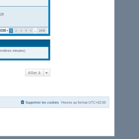
:28
2038
•
1
2
3
4
5
2038
…
dernières minutes)
Aller à
Supprimer les cookies
Heures au format
UTC+02:00