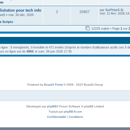
e
n
ale
e
e
i
d
s
e
V
 Solution pour tech info
par
SurPriseS
e
s
2
20957
r
o
mer. 11 févr. 2026 14
r
a
iseS
» mar. 30 déc. 2025
m
i
n
g
e
r
i
e
 Scripts
s
l
e
s
e
r
12225 sujets • Page
1
sur
a
d
m
g
e
e
e
r
s
n
s
i
a
n ligne : 5 enregistrés, 0 invisible et 471 invités (d’après le nombre d’utilisateurs actifs ces 5 
e
g
r
urs en ligne est de
4969
, le sam. 06 juin 2026 17:35
e
m
e
s
s
a
g
e
Powered by
Board3 Portal
© 2009 - 2023 Board3 Group
Développé par
phpBB
® Forum Software © phpBB Limited
Traduit par
phpBB-fr.com
Confidentialité
|
Conditions