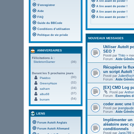
A lire avant de poster !
S’enregistrer
A lire avant de poster !
Aide
A lire avant de poster !
FAQ
A lire avant de poster !
Guide du BBCode
Conditions d’utilisation
Politique de vie privée
NOUVEAUX MESSAGES
Utiliser AutoIt 
ANNIVERSAIRES
SEO ?
Posté par
Thito
» mer.
Félicitations à :
Forum :
Aide Génér
SkeletonGamer
(36)
Récupérer le flu
un script AutoIt 
Durant les 5 prochains jours
Posté par
JulienRoc
(30)
Piwidoo
Forum :
Aide Génér
(32)
GreenyHaze
[EX] CMD Log pa
(34)
saiham
Posté par
Antho
(37)
albu68
Forum :
Exemples de
(54)
bunam
coder avec une I
Posté par
jeanglaude
Forum :
Aide Génér
LIENS
Implémenter un 
Forum AutoIt Anglais
aléatoire avec c
conditionnels
Forum AutoIt Allemand
Posté par
Janis789
»