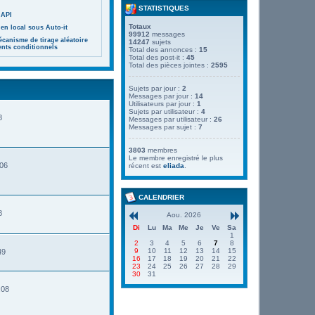
STATISTIQUES
 API
Totaux
en local sous Auto-it
99912
messages
canisme de tirage aléatoire
14247
sujets
ents conditionnels
Total des annonces :
15
Total des post-it :
45
Total des pièces jointes :
2595
Sujets par jour :
2
Messages par jour :
14
Utilisateurs par jour :
1
Sujets par utilisateur :
4
8
Messages par utilisateur :
26
Messages par sujet :
7
3803
membres
Le membre enregistré le plus
:06
récent est
eliada
.
CALENDRIER
8
Aou. 2026
Di
Lu
Ma
Me
Je
Ve
Sa
1
2
3
4
5
6
7
8
9
10
11
12
13
14
15
49
16
17
18
19
20
21
22
23
24
25
26
27
28
29
30
31
:08