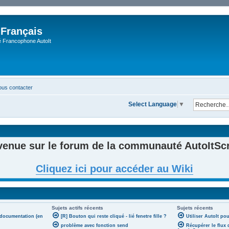
 Français
Francophone AutoIt
us contacter
Select Language
▼
venue sur le forum de la communauté AutoItScri
Cliquez ici pour accéder au Wiki
Sujets actifs récents
Sujets récents
 documentation (en
[R] Bouton qui reste cliqué - lié fenetre fille ?
Utiliser AutoIt po
problème avec fonction send
Récupérer le flux 