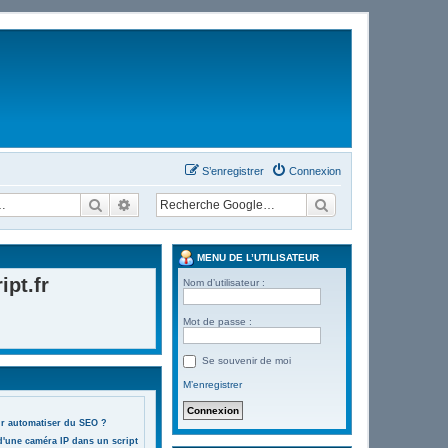
S’enregistrer
Connexion
Rechercher
Recherche avancée
MENU DE L’UTILISATEUR
pt.fr
Nom d’utilisateur :
Mot de passe :
Se souvenir de moi
M’enregistrer
ur automatiser du SEO ?
d'une caméra IP dans un script