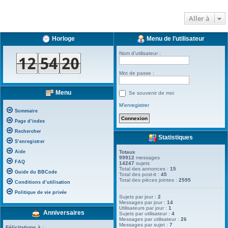
Aller à
Horloge
Menu de l’utilisateur
Nom d’utilisateur :
Mot de passe :
Menu
Se souvenir de moi
M’enregistrer
Sommaire
Page d’index
Rechercher
Statistiques
S’enregistrer
Aide
Totaux
99912
messages
FAQ
14247
sujets
Total des annonces :
15
Guide du BBCode
Total des post-it :
45
Total des pièces jointes :
2595
Conditions d’utilisation
Politique de vie privée
Sujets par jour :
2
Messages par jour :
14
Utilisateurs par jour :
1
Anniversaires
Sujets par utilisateur :
4
Messages par utilisateur :
26
Messages par sujet :
7
Félicitations à :