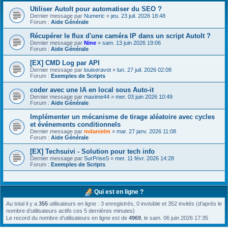
Utiliser AutoIt pour automatiser du SEO ?
Dernier message par
Numeric
»
jeu. 23 juil. 2026 18:48
Forum :
Aide Générale
Récupérer le flux d'une caméra IP dans un script AutoIt ?
Dernier message par
Nine
»
sam. 13 juin 2026 19:06
Forum :
Aide Générale
[EX] CMD Log par API
Dernier message par
louiseravot
»
lun. 27 juil. 2026 02:08
Forum :
Exemples de Scripts
coder avec une IA en local sous Auto-it
Dernier message par
maxime44
»
mer. 03 juin 2026 10:49
Forum :
Aide Générale
Implémenter un mécanisme de tirage aléatoire avec cycles
et événements conditionnels
Dernier message par
mdanielm
»
mar. 27 janv. 2026 11:08
Forum :
Aide Générale
[EX] Techsuivi - Solution pour tech info
Dernier message par
SurPriseS
»
mer. 11 févr. 2026 14:28
Forum :
Exemples de Scripts
Qui est en ligne ?
Au total il y a
355
utilisateurs en ligne : 3 enregistrés, 0 invisible et 352 invités (d’après le
nombre d’utilisateurs actifs ces 5 dernières minutes)
Le record du nombre d’utilisateurs en ligne est de
4969
, le sam. 06 juin 2026 17:35