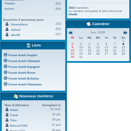
Piwidoo
(30)
3803
membres
bunam
(54)
Le membre enregistré le plus récent est
eliada
.
Durant les 5 prochains jours
(32)
Calendrier
GreenyHaze
(34)
saiham
Aou. 2026
(37)
albu68
Di
Lu
Ma
Me
Je
Ve
Sa
1
2
3
4
5
6
7
8
Liens
9
10
11
12
13
14
15
16
17
18
19
20
21
22
23
24
25
26
27
28
29
Forum AutoIt Anglais
30
31
Forum AutoIt Allemand
Forum AutoIt Espagnol
Forum AutoIt Russe
Forum AutoIt Brésilien
Forum AutoIt Vietnamien
Nouveaux membres
Nom d’utilisateur
Enregistré le
03 août
eliada
14 juil.
Travis
08 juil.
Thito
21 juin
francois7064
20 juin
thomas222