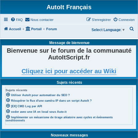
AutoIt Français
FAQ
Nous contacter
S’enregistrer
Connexion
R
Accueil
Portail
Forum
Select Language
▼
e
Message de bienvenue
c
Bienvenue sur le forum de la communauté
h
AutoItScript.fr
e
r
Cliquez ici pour accéder au Wiki
c
h
Sujets récents
e
Sujets récents
r
Utiliser AutoIt pour automatiser du SEO ?
Récupérer le flux d'une caméra IP dans un script AutoIt ?
[EX] CMD Log par API
coder avec une IA en local sous Auto-it
Implémenter un mécanisme de tirage aléatoire avec cycles et événements
conditionnels
Nouveaux messages