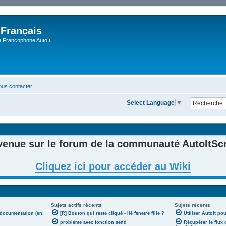
 Français
Francophone AutoIt
us contacter
Select Language
▼
venue sur le forum de la communauté AutoItScri
Cliquez ici pour accéder au Wiki
Sujets actifs récents
Sujets récents
 documentation (en
[R] Bouton qui reste cliqué - lié fenetre fille ?
Utiliser AutoIt po
problème avec fonction send
Récupérer le flux 