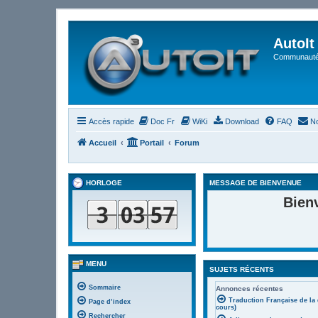
AutoIt
Communauté 
Accès rapide
Doc Fr
WiKi
Download
FAQ
No
Accueil
Portail
Forum
HORLOGE
MESSAGE DE BIENVENUE
Bien
MENU
SUJETS RÉCENTS
Sommaire
Annonces récentes
Traduction Française de la
Page d’index
cours)
Rechercher