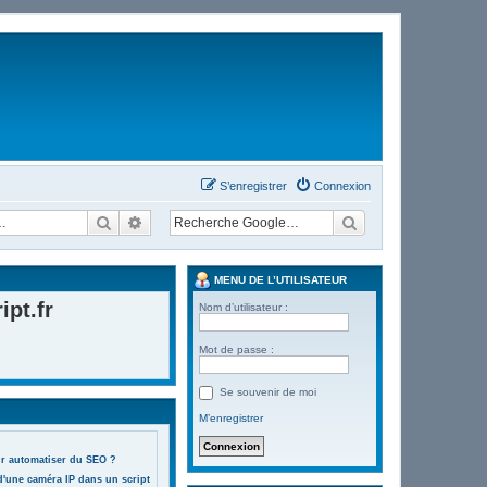
S’enregistrer
Connexion
Rechercher
Recherche avancée
MENU DE L’UTILISATEUR
pt.fr
Nom d’utilisateur :
Mot de passe :
Se souvenir de moi
M’enregistrer
ur automatiser du SEO ?
d'une caméra IP dans un script