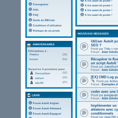
A lire avant de poster !
S’enregistrer
A lire avant de poster !
Aide
A lire avant de poster !
FAQ
A lire avant de poster !
Guide du BBCode
Conditions d’utilisation
Politique de vie privée
NOUVEAUX MESSAGES
Utiliser AutoIt 
ANNIVERSAIRES
SEO ?
Posté par
Thito
» mer.
Félicitations à :
Forum :
Aide Génér
Piwidoo
(30)
Récupérer le flu
bunam
(54)
un script AutoIt 
Posté par
JulienRoc
Durant les 5 prochains jours
Forum :
Aide Génér
(32)
GreenyHaze
[EX] CMD Log pa
(34)
saiham
Posté par
Antho
(37)
albu68
Forum :
Exemples de
coder avec une I
Posté par
jeanglaude
LIENS
Forum :
Aide Génér
Forum AutoIt Anglais
Implémenter un 
Forum AutoIt Allemand
aléatoire avec c
conditionnels
Forum AutoIt Espagnol
Posté par
Janis789
»