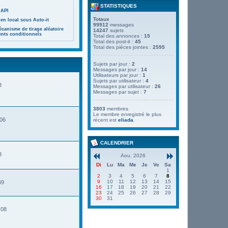
STATISTIQUES
 API
Totaux
en local sous Auto-it
99912
messages
canisme de tirage aléatoire
14247
sujets
ents conditionnels
Total des annonces :
15
Total des post-it :
45
Total des pièces jointes :
2595
Sujets par jour :
2
Messages par jour :
14
Utilisateurs par jour :
1
Sujets par utilisateur :
4
8
Messages par utilisateur :
26
Messages par sujet :
7
3803
membres
Le membre enregistré le plus
:06
récent est
eliada
.
CALENDRIER
8
Aou. 2026
Di
Lu
Ma
Me
Je
Ve
Sa
1
2
3
4
5
6
7
8
9
10
11
12
13
14
15
49
16
17
18
19
20
21
22
23
24
25
26
27
28
29
30
31
:08