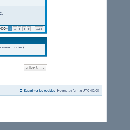
:28
2038
•
1
2
3
4
5
2038
…
dernières minutes)
Aller à
Supprimer les cookies
Heures au format
UTC+02:00