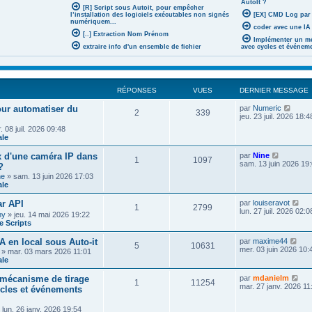
AutoIt ?
[R] Script sous Autoit, pour empêcher
l’installation des logiciels exécutables non signés
[EX] CMD Log par
numériquem...
coder avec une IA 
[..] Extraction Nom Prénom
Implémenter un mé
extraire info d'un ensemble de fichier
avec cycles et événem
RÉPONSES
VUES
DERNIER MESSAGE
V
pour automatiser du
par
Numeric
2
339
o
jeu. 23 juil. 2026 18:4
i
 08 juil. 2026 09:48
r
ale
l
e
V
x d'une caméra IP dans
par
Nine
d
1
1097
o
sam. 13 juin 2026 19
?
e
i
r
he
» sam. 13 juin 2026 17:03
r
n
ale
l
i
e
e
V
r API
par
louiseravot
d
1
2799
r
o
lun. 27 juil. 2026 02:0
e
ny
» jeu. 14 mai 2026 19:22
m
i
r
 Scripts
e
r
n
s
l
i
V
A en local sous Auto-it
par
maxime44
s
e
5
10631
e
o
mer. 03 juin 2026 10:
a
» mar. 03 mars 2026 11:01
d
r
i
g
ale
e
m
r
e
r
e
l
V
n
mécanisme de tirage
par
mdanielm
s
1
11254
e
o
i
mar. 27 janv. 2026 11
ycles et événements
s
d
i
e
a
e
r
r
g
r
 lun. 26 janv. 2026 19:54
l
m