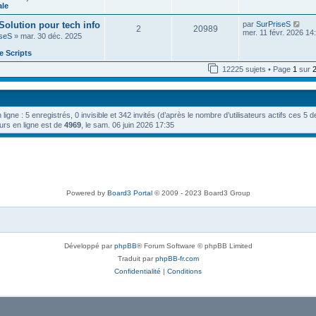
e
n
ale
e
e
i
d
s
e
V
 Solution pour tech info
par
SurPriseS
e
s
2
20989
r
o
mer. 11 févr. 2026 14
r
a
iseS
» mar. 30 déc. 2025
m
i
n
g
e
r
i
e
 Scripts
s
l
e
s
e
r
12225 sujets • Page
1
sur
a
d
m
g
e
e
e
r
s
n
s
i
a
n ligne : 5 enregistrés, 0 invisible et 342 invités (d’après le nombre d’utilisateurs actifs ces 5 
e
g
r
urs en ligne est de
4969
, le sam. 06 juin 2026 17:35
e
m
e
s
s
a
g
e
Powered by
Board3 Portal
© 2009 - 2023 Board3 Group
Développé par
phpBB
® Forum Software © phpBB Limited
Traduit par
phpBB-fr.com
Confidentialité
|
Conditions