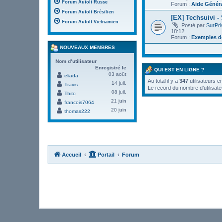
Forum AutoIt Russe
Forum :
Aide Génér
Forum AutoIt Brésilien
[EX] Techsuivi -
Forum AutoIt Vietnamien
Posté par
SurPr
18:12
Forum :
Exemples de
NOUVEAUX MEMBRES
Nom d’utilisateur
Enregistré le
QUI EST EN LIGNE ?
03 août
eliada
Au total il y a
347
utilisateurs e
14 juil.
Travis
Le record du nombre d’utilisate
08 juil.
Thito
21 juin
francois7064
20 juin
thomas222
Accueil
Portail
Forum