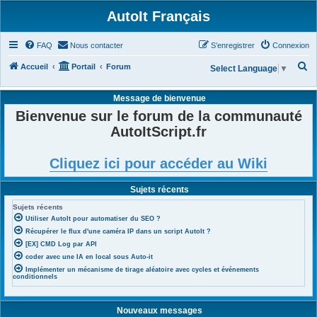
AutoIt Français
FAQ
Nous contacter
S’enregistrer
Connexion
R
Accueil
Portail
Forum
Select Language
▼
e
Message de bienvenue
c
Bienvenue sur le forum de la communauté
h
AutoItScript.fr
e
r
Cliquez ici pour accéder au Wiki
c
h
Sujets récents
e
Sujets récents
r
Utiliser AutoIt pour automatiser du SEO ?
Récupérer le flux d'une caméra IP dans un script AutoIt ?
[EX] CMD Log par API
coder avec une IA en local sous Auto-it
Implémenter un mécanisme de tirage aléatoire avec cycles et événements
conditionnels
Nouveaux messages