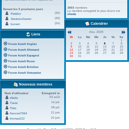
3803
membres
Durant les 5 prochains jours
Le membre enregistré le plus récent est
(30)
Piwidoo
eliada
.
(36)
SkeletonGamer
(54)
Calendrier
bunam
Aou. 2026
Liens
Di
Lu
Ma
Me
Je
Ve
Sa
1
2
3
4
5
6
7
8
Forum AutoIt Anglais
9
10
11
12
13
14
15
16
17
18
19
20
21
22
Forum AutoIt Allemand
23
24
25
26
27
28
29
Forum AutoIt Espagnol
30
31
Forum AutoIt Russe
Forum AutoIt Brésilien
Forum AutoIt Vietnamien
Nouveaux membres
Nom d’utilisateur
Enregistré le
03 août
eliada
14 juil.
Travis
08 juil.
Thito
21 juin
francois7064
20 juin
thomas222