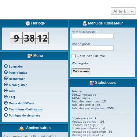
Aller à
Horloge
Menu de l’utilisateur
Nom d’utilisateur :
Mot de passe :
Menu
Se souvenir de moi
M’enregistrer
Sommaire
Page d’index
Rechercher
Statistiques
S’enregistrer
Aide
Totaux
99912
messages
FAQ
14247
sujets
Total des annonces :
15
Guide du BBCode
Total des post-it :
45
Total des pièces jointes :
2595
Conditions d’utilisation
Politique de vie privée
Sujets par jour :
2
Messages par jour :
14
Utilisateurs par jour :
1
Anniversaires
Sujets par utilisateur :
4
Messages par utilisateur :
26
Messages par sujet :
7
Pas d’anniversaire à fêter aujourd’hui