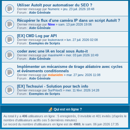
Utiliser AutoIt pour automatiser du SEO ?
Dernier message par
Numeric
»
jeu. 23 juil. 2026 18:48
Forum :
Aide Générale
Récupérer le flux d'une caméra IP dans un script AutoIt ?
Dernier message par
Nine
»
sam. 13 juin 2026 19:06
Forum :
Aide Générale
[EX] CMD Log par API
Dernier message par
louiseravot
»
lun. 27 juil. 2026 02:08
Forum :
Exemples de Scripts
coder avec une IA en local sous Auto-it
Dernier message par
maxime44
»
mer. 03 juin 2026 10:49
Forum :
Aide Générale
Implémenter un mécanisme de tirage aléatoire avec cycles
et événements conditionnels
Dernier message par
mdanielm
»
mar. 27 janv. 2026 11:08
Forum :
Aide Générale
[EX] Techsuivi - Solution pour tech info
Dernier message par
SurPriseS
»
mer. 11 févr. 2026 14:28
Forum :
Exemples de Scripts
Qui est en ligne ?
Au total il y a
406
utilisateurs en ligne : 5 enregistrés, 0 invisible et 401 invités (d’après le
nombre d’utilisateurs actifs ces 5 dernières minutes)
Le record du nombre d’utilisateurs en ligne est de
4969
, le sam. 06 juin 2026 17:35