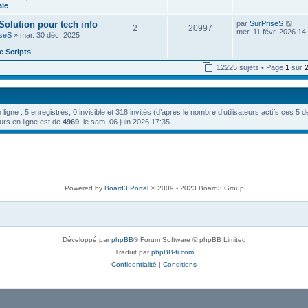
e
n
ale
e
e
i
d
s
e
V
 Solution pour tech info
par
SurPriseS
e
s
2
20997
r
o
mer. 11 févr. 2026 14
r
a
iseS
» mar. 30 déc. 2025
m
i
n
g
e
r
i
e
 Scripts
s
l
e
s
e
r
12225 sujets • Page
1
sur
a
d
m
g
e
e
e
r
s
n
s
i
a
n ligne : 5 enregistrés, 0 invisible et 318 invités (d’après le nombre d’utilisateurs actifs ces 5 
e
g
r
urs en ligne est de
4969
, le sam. 06 juin 2026 17:35
e
m
e
s
s
a
g
e
Powered by
Board3 Portal
© 2009 - 2023 Board3 Group
Développé par
phpBB
® Forum Software © phpBB Limited
Traduit par
phpBB-fr.com
Confidentialité
|
Conditions