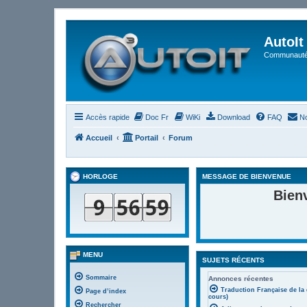
AutoIt
Communauté 
Accès rapide
Doc Fr
WiKi
Download
FAQ
No
Accueil
Portail
Forum
HORLOGE
MESSAGE DE BIENVENUE
Bien
MENU
SUJETS RÉCENTS
Sommaire
Annonces récentes
Traduction Française de la
Page d’index
cours)
Rechercher