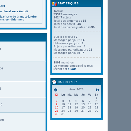
STATISTIQUES
 API
Totaux
en local sous Auto-it
99912
messages
canisme de tirage aléatoire
14247
sujets
ents conditionnels
Total des annonces :
15
Total des post-it :
45
Total des pièces jointes :
2595
Sujets par jour :
2
Messages par jour :
14
Utilisateurs par jour :
1
Sujets par utilisateur :
4
8
Messages par utilisateur :
26
Messages par sujet :
7
3803
membres
Le membre enregistré le plus
:06
récent est
eliada
.
CALENDRIER
8
Aou. 2026
Di
Lu
Ma
Me
Je
Ve
Sa
1
2
3
4
5
6
7
8
9
10
11
12
13
14
15
49
16
17
18
19
20
21
22
23
24
25
26
27
28
29
30
31
:08