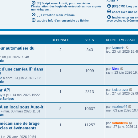
AutoIt ?
[R] Script sous Autoit, pour empêcher
l’installation des logiciels exécutables non signés
[EX] CMD Log par
numériquem...
coder avec une IA 
[..] Extraction Nom Prénom
Implémenter un mé
extraire info d'un ensemble de fichier
avec cycles et événem
RÉPONSES
VUES
DERNIER MESSAGE
V
pour automatiser du
par
Numeric
2
343
o
jeu. 23 juil. 2026 18:4
i
 08 juil. 2026 09:48
r
ale
l
e
V
x d'une caméra IP dans
par
Nine
d
1
1099
o
sam. 13 juin 2026 19
?
e
i
r
he
» sam. 13 juin 2026 17:03
r
n
ale
l
i
e
e
V
r API
par
louiseravot
d
1
2813
r
o
lun. 27 juil. 2026 02:0
e
ny
» jeu. 14 mai 2026 19:22
m
i
r
 Scripts
e
r
n
s
l
i
V
A en local sous Auto-it
par
maxime44
s
e
5
10637
e
o
mer. 03 juin 2026 10:
a
» mar. 03 mars 2026 11:01
d
r
i
g
ale
e
m
r
e
r
e
l
V
n
mécanisme de tirage
par
mdanielm
s
1
11257
e
o
i
mar. 27 janv. 2026 11
ycles et événements
s
d
i
e
a
e
r
r
g
r
 lun. 26 janv. 2026 19:54
l
m