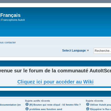
 Français
Francophone AutoIt
us contacter
Select Language
▼
venue sur le forum de la communauté AutoItScri
Cliquez ici pour accéder au Wiki
Sujets actifs récents
Sujets récents
 documentation (en
[R] Bouton qui reste cliqué - lié fenetre fille ?
Utiliser AutoIt po
problème avec fonction send
Récupérer le flux 