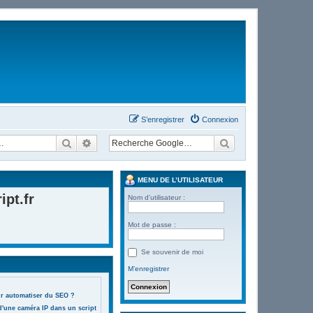
S’enregistrer
Connexion
Rechercher
Recherche avancée
MENU DE L’UTILISATEUR
pt.fr
Nom d’utilisateur :
Mot de passe :
Se souvenir de moi
M’enregistrer
ur automatiser du SEO ?
d'une caméra IP dans un script