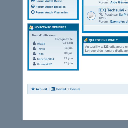
Forum AutoIt Russe
Forum :
Aide Génér
Forum AutoIt Brésilien
[EX] Techsuivi -
Forum AutoIt Vietnamien
Posté par
SurPr
18:12
Forum :
Exemples de
NOUVEAUX MEMBRES
Nom d’utilisateur
Enregistré le
QUI EST EN LIGNE ?
03 août
eliada
Au total il y a
323
utilisateurs e
14 juil.
Travis
Le record du nombre d’utilisate
08 juil.
Thito
21 juin
francois7064
20 juin
thomas222
Accueil
Portail
Forum