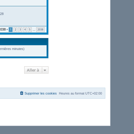
:28
2038
•
1
2
3
4
5
2038
…
dernières minutes)
Aller à
Supprimer les cookies
Heures au format
UTC+02:00