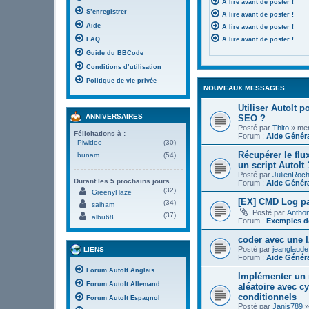
A lire avant de poster !
S’enregistrer
A lire avant de poster !
Aide
A lire avant de poster !
FAQ
A lire avant de poster !
Guide du BBCode
Conditions d’utilisation
Politique de vie privée
NOUVEAUX MESSAGES
Utiliser AutoIt 
ANNIVERSAIRES
SEO ?
Posté par
Thito
» mer.
Félicitations à :
Forum :
Aide Génér
Piwidoo
(30)
Récupérer le flu
bunam
(54)
un script AutoIt 
Posté par
JulienRoc
Durant les 5 prochains jours
Forum :
Aide Génér
(32)
GreenyHaze
[EX] CMD Log pa
(34)
saiham
Posté par
Antho
(37)
albu68
Forum :
Exemples de
coder avec une I
Posté par
jeanglaude
LIENS
Forum :
Aide Génér
Forum AutoIt Anglais
Implémenter un 
Forum AutoIt Allemand
aléatoire avec c
conditionnels
Forum AutoIt Espagnol
Posté par
Janis789
»