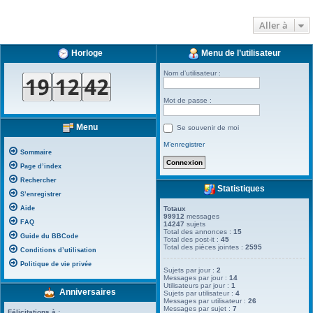
Aller à
Horloge
Menu de l’utilisateur
Nom d’utilisateur :
Mot de passe :
Menu
Se souvenir de moi
M’enregistrer
Sommaire
Page d’index
Rechercher
Statistiques
S’enregistrer
Aide
Totaux
99912
messages
FAQ
14247
sujets
Total des annonces :
15
Guide du BBCode
Total des post-it :
45
Total des pièces jointes :
2595
Conditions d’utilisation
Politique de vie privée
Sujets par jour :
2
Messages par jour :
14
Utilisateurs par jour :
1
Anniversaires
Sujets par utilisateur :
4
Messages par utilisateur :
26
Messages par sujet :
7
Félicitations à :