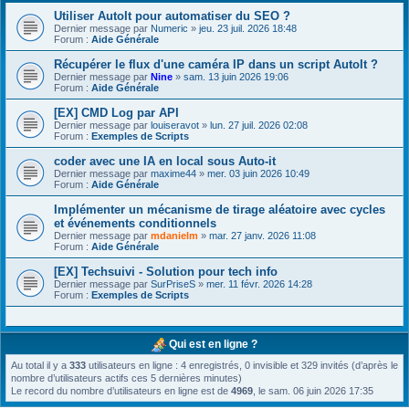
Utiliser AutoIt pour automatiser du SEO ?
Dernier message par
Numeric
»
jeu. 23 juil. 2026 18:48
Forum :
Aide Générale
Récupérer le flux d'une caméra IP dans un script AutoIt ?
Dernier message par
Nine
»
sam. 13 juin 2026 19:06
Forum :
Aide Générale
[EX] CMD Log par API
Dernier message par
louiseravot
»
lun. 27 juil. 2026 02:08
Forum :
Exemples de Scripts
coder avec une IA en local sous Auto-it
Dernier message par
maxime44
»
mer. 03 juin 2026 10:49
Forum :
Aide Générale
Implémenter un mécanisme de tirage aléatoire avec cycles
et événements conditionnels
Dernier message par
mdanielm
»
mar. 27 janv. 2026 11:08
Forum :
Aide Générale
[EX] Techsuivi - Solution pour tech info
Dernier message par
SurPriseS
»
mer. 11 févr. 2026 14:28
Forum :
Exemples de Scripts
Qui est en ligne ?
Au total il y a
333
utilisateurs en ligne : 4 enregistrés, 0 invisible et 329 invités (d’après le
nombre d’utilisateurs actifs ces 5 dernières minutes)
Le record du nombre d’utilisateurs en ligne est de
4969
, le sam. 06 juin 2026 17:35