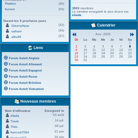
Piwidoo
(30)
3803
membres
bunam
(54)
Le membre enregistré le plus récent est
eliada
.
Durant les 5 prochains jours
(32)
Calendrier
GreenyHaze
(34)
saiham
Aou. 2026
(37)
albu68
Di
Lu
Ma
Me
Je
Ve
Sa
1
2
3
4
5
6
7
8
Liens
9
10
11
12
13
14
15
16
17
18
19
20
21
22
23
24
25
26
27
28
29
Forum AutoIt Anglais
30
31
Forum AutoIt Allemand
Forum AutoIt Espagnol
Forum AutoIt Russe
Forum AutoIt Brésilien
Forum AutoIt Vietnamien
Nouveaux membres
Nom d’utilisateur
Enregistré le
03 août
eliada
14 juil.
Travis
08 juil.
Thito
21 juin
francois7064
20 juin
thomas222