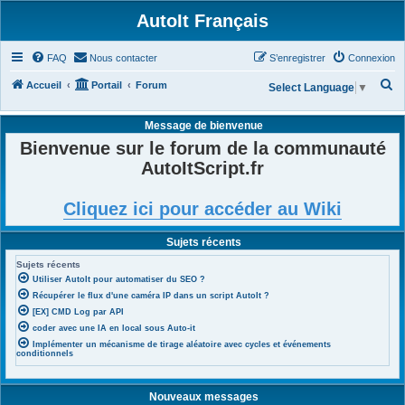
AutoIt Français
FAQ
Nous contacter
S’enregistrer
Connexion
R
Accueil
Portail
Forum
Select Language
▼
e
Message de bienvenue
c
Bienvenue sur le forum de la communauté
h
AutoItScript.fr
e
r
Cliquez ici pour accéder au Wiki
c
h
Sujets récents
e
Sujets récents
r
Utiliser AutoIt pour automatiser du SEO ?
Récupérer le flux d'une caméra IP dans un script AutoIt ?
[EX] CMD Log par API
coder avec une IA en local sous Auto-it
Implémenter un mécanisme de tirage aléatoire avec cycles et événements
conditionnels
Nouveaux messages