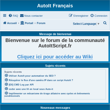
AutoIt Français
FAQ
Nous contacter
S’enregistrer
Connexion
R
Accueil
Portail
Forum
Select Language
▼
e
Message de bienvenue
c
Bienvenue sur le forum de la communauté
h
AutoItScript.fr
e
r
Cliquez ici pour accéder au Wiki
c
h
Sujets récents
e
Sujets récents
r
Utiliser AutoIt pour automatiser du SEO ?
Récupérer le flux d'une caméra IP dans un script AutoIt ?
[EX] CMD Log par API
coder avec une IA en local sous Auto-it
Implémenter un mécanisme de tirage aléatoire avec cycles et événements
conditionnels
Nouveaux messages