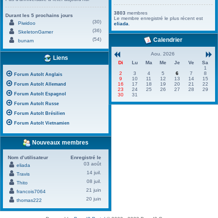
3803
membres
Durant les 5 prochains jours
Le membre enregistré le plus récent est
(30)
Piwidoo
eliada
.
(36)
SkeletonGamer
(54)
Calendrier
bunam
Aou. 2026
Liens
Di
Lu
Ma
Me
Je
Ve
Sa
1
2
3
4
5
6
7
8
Forum AutoIt Anglais
9
10
11
12
13
14
15
16
17
18
19
20
21
22
Forum AutoIt Allemand
23
24
25
26
27
28
29
Forum AutoIt Espagnol
30
31
Forum AutoIt Russe
Forum AutoIt Brésilien
Forum AutoIt Vietnamien
Nouveaux membres
Nom d’utilisateur
Enregistré le
03 août
eliada
14 juil.
Travis
08 juil.
Thito
21 juin
francois7064
20 juin
thomas222