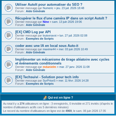
Utiliser AutoIt pour automatiser du SEO ?
Dernier message par
Numeric
»
jeu. 23 juil. 2026 18:48
Forum :
Aide Générale
Récupérer le flux d'une caméra IP dans un script AutoIt ?
Dernier message par
Nine
»
sam. 13 juin 2026 19:06
Forum :
Aide Générale
[EX] CMD Log par API
Dernier message par
louiseravot
»
lun. 27 juil. 2026 02:08
Forum :
Exemples de Scripts
coder avec une IA en local sous Auto-it
Dernier message par
maxime44
»
mer. 03 juin 2026 10:49
Forum :
Aide Générale
Implémenter un mécanisme de tirage aléatoire avec cycles
et événements conditionnels
Dernier message par
mdanielm
»
mar. 27 janv. 2026 11:08
Forum :
Aide Générale
[EX] Techsuivi - Solution pour tech info
Dernier message par
SurPriseS
»
mer. 11 févr. 2026 14:28
Forum :
Exemples de Scripts
Qui est en ligne ?
Au total il y a
274
utilisateurs en ligne : 3 enregistrés, 0 invisible et 271 invités (d’après le
nombre d’utilisateurs actifs ces 5 dernières minutes)
Le record du nombre d’utilisateurs en ligne est de
4969
, le sam. 06 juin 2026 17:35