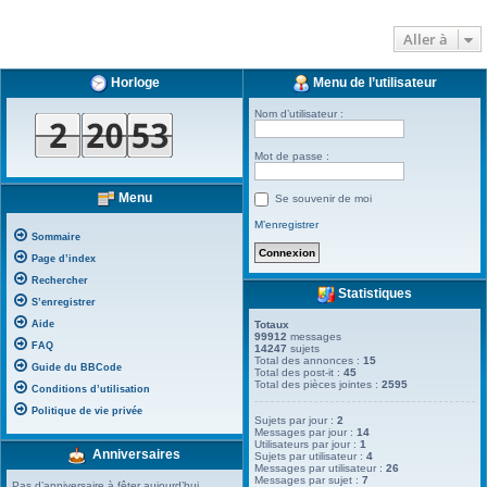
Aller à
Horloge
Menu de l’utilisateur
Nom d’utilisateur :
Mot de passe :
Menu
Se souvenir de moi
M’enregistrer
Sommaire
Page d’index
Rechercher
Statistiques
S’enregistrer
Aide
Totaux
99912
messages
FAQ
14247
sujets
Total des annonces :
15
Guide du BBCode
Total des post-it :
45
Total des pièces jointes :
2595
Conditions d’utilisation
Politique de vie privée
Sujets par jour :
2
Messages par jour :
14
Utilisateurs par jour :
1
Anniversaires
Sujets par utilisateur :
4
Messages par utilisateur :
26
Messages par sujet :
7
Pas d’anniversaire à fêter aujourd’hui