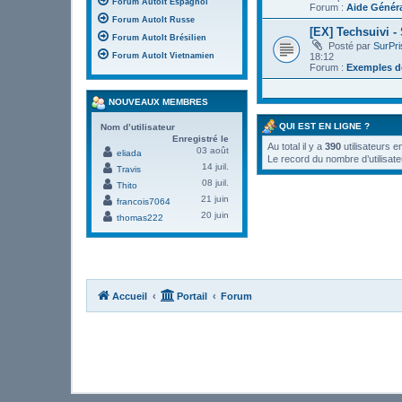
Forum AutoIt Espagnol
Forum :
Aide Génér
Forum AutoIt Russe
[EX] Techsuivi -
Forum AutoIt Brésilien
Posté par
SurPr
18:12
Forum AutoIt Vietnamien
Forum :
Exemples de
NOUVEAUX MEMBRES
QUI EST EN LIGNE ?
Nom d’utilisateur
Enregistré le
Au total il y a
390
utilisateurs e
03 août
eliada
Le record du nombre d’utilisate
14 juil.
Travis
08 juil.
Thito
21 juin
francois7064
20 juin
thomas222
Accueil
Portail
Forum