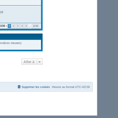
:28
2038
•
1
2
3
4
5
2038
…
dernières minutes)
Aller à
Supprimer les cookies
Heures au format
UTC+02:00