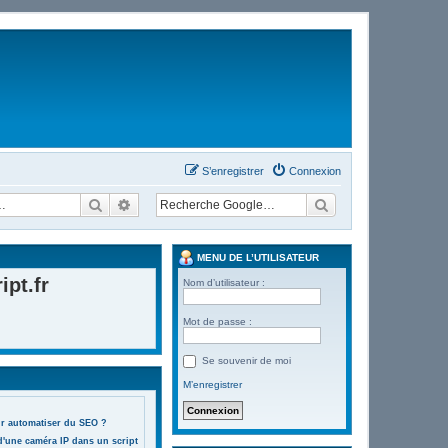
S’enregistrer
Connexion
Rechercher
Recherche avancée
MENU DE L’UTILISATEUR
pt.fr
Nom d’utilisateur :
Mot de passe :
Se souvenir de moi
M’enregistrer
ur automatiser du SEO ?
d'une caméra IP dans un script