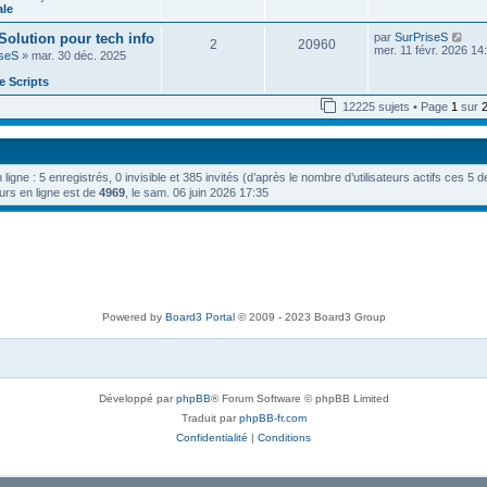
e
n
ale
e
e
i
d
s
e
V
 Solution pour tech info
par
SurPriseS
e
s
2
20960
r
o
mer. 11 févr. 2026 14
r
a
iseS
» mar. 30 déc. 2025
m
i
n
g
e
r
i
e
 Scripts
s
l
e
s
e
r
12225 sujets • Page
1
sur
a
d
m
g
e
e
e
r
s
n
s
i
a
n ligne : 5 enregistrés, 0 invisible et 385 invités (d’après le nombre d’utilisateurs actifs ces 5 
e
g
r
urs en ligne est de
4969
, le sam. 06 juin 2026 17:35
e
m
e
s
s
a
g
e
Powered by
Board3 Portal
© 2009 - 2023 Board3 Group
Développé par
phpBB
® Forum Software © phpBB Limited
Traduit par
phpBB-fr.com
Confidentialité
|
Conditions