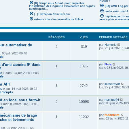
AutoIt ?
[R] Script sous Autoit, pour empêcher
l’installation des logiciels exécutables non signés
[EX] CMD Log par
numériquem...
coder avec une IA 
[..] Extraction Nom Prénom
Implémenter un mé
extraire info d'un ensemble de fichier
avec cycles et événem
RÉPONSES
VUES
DERNIER MESSAGE
V
pour automatiser du
par
Numeric
2
319
o
jeu. 23 juil. 2026 18:4
i
 08 juil. 2026 09:48
r
ale
l
e
V
x d'une caméra IP dans
par
Nine
d
1
1075
o
sam. 13 juin 2026 19
?
e
i
r
he
» sam. 13 juin 2026 17:03
r
n
ale
l
i
e
e
V
r API
par
louiseravot
d
1
2742
r
o
lun. 27 juil. 2026 02:0
e
ny
» jeu. 14 mai 2026 19:22
m
i
r
 Scripts
e
r
n
s
l
i
V
A en local sous Auto-it
par
maxime44
s
e
5
10598
e
o
mer. 03 juin 2026 10:
a
» mar. 03 mars 2026 11:01
d
r
i
g
ale
e
m
r
e
r
e
l
V
n
mécanisme de tirage
par
mdanielm
s
1
11232
e
o
i
mar. 27 janv. 2026 11
ycles et événements
s
d
i
e
a
e
r
r
g
r
 lun. 26 janv. 2026 19:54
l
m