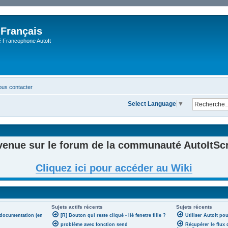
 Français
Francophone AutoIt
us contacter
Select Language
▼
venue sur le forum de la communauté AutoItScri
Cliquez ici pour accéder au Wiki
Sujets actifs récents
Sujets récents
 documentation (en
[R] Bouton qui reste cliqué - lié fenetre fille ?
Utiliser AutoIt po
problème avec fonction send
Récupérer le flux 