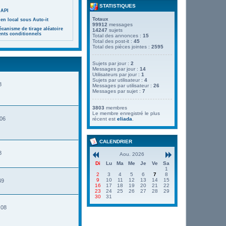
STATISTIQUES
 API
Totaux
en local sous Auto-it
99912
messages
canisme de tirage aléatoire
14247
sujets
ents conditionnels
Total des annonces :
15
Total des post-it :
45
Total des pièces jointes :
2595
Sujets par jour :
2
Messages par jour :
14
Utilisateurs par jour :
1
Sujets par utilisateur :
4
8
Messages par utilisateur :
26
Messages par sujet :
7
3803
membres
Le membre enregistré le plus
:06
récent est
eliada
.
CALENDRIER
8
Aou. 2026
Di
Lu
Ma
Me
Je
Ve
Sa
1
2
3
4
5
6
7
8
9
10
11
12
13
14
15
49
16
17
18
19
20
21
22
23
24
25
26
27
28
29
30
31
:08