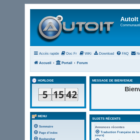
AutoIt
Communauté 
Accès rapide
Doc Fr
WiKi
Download
FAQ
No
Accueil
Portail
Forum
HORLOGE
MESSAGE DE BIENVENUE
Bien
MENU
SUJETS RÉCENTS
Sommaire
Annonces récentes
Traduction Française de la
Page d’index
cours)
Rechercher