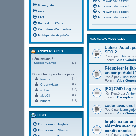
A lire avant de poster !
S’enregistrer
A lire avant de poster !
Aide
A lire avant de poster !
FAQ
A lire avant de poster !
Guide du BBCode
Conditions d’utilisation
Politique de vie privée
NOUVEAUX MESSAGES
Utiliser AutoIt 
ANNIVERSAIRES
SEO ?
Posté par
Thito
» mer.
Félicitations à :
Forum :
Aide Génér
SkeletonGamer
(36)
Récupérer le flu
un script AutoIt 
Durant les 5 prochains jours
Posté par
JulienRoc
(30)
Piwidoo
Forum :
Aide Génér
(32)
GreenyHaze
[EX] CMD Log pa
(34)
saiham
Posté par
Antho
(37)
albu68
Forum :
Exemples de
(54)
bunam
coder avec une I
Posté par
jeanglaude
Forum :
Aide Génér
LIENS
Implémenter un 
Forum AutoIt Anglais
aléatoire avec c
conditionnels
Forum AutoIt Allemand
Posté par
Janis789
»