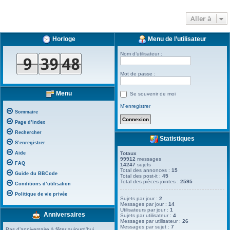
Aller à
Horloge
Menu de l’utilisateur
Nom d’utilisateur :
Mot de passe :
Menu
Se souvenir de moi
M’enregistrer
Sommaire
Page d’index
Rechercher
Statistiques
S’enregistrer
Aide
Totaux
99912
messages
FAQ
14247
sujets
Total des annonces :
15
Guide du BBCode
Total des post-it :
45
Total des pièces jointes :
2595
Conditions d’utilisation
Politique de vie privée
Sujets par jour :
2
Messages par jour :
14
Utilisateurs par jour :
1
Anniversaires
Sujets par utilisateur :
4
Messages par utilisateur :
26
Messages par sujet :
7
Pas d’anniversaire à fêter aujourd’hui