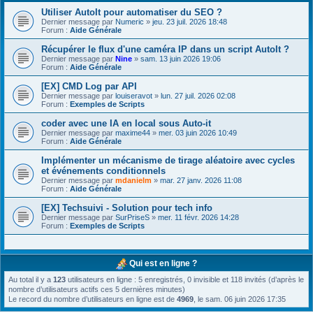
Utiliser AutoIt pour automatiser du SEO ?
Dernier message par
Numeric
»
jeu. 23 juil. 2026 18:48
Forum :
Aide Générale
Récupérer le flux d'une caméra IP dans un script AutoIt ?
Dernier message par
Nine
»
sam. 13 juin 2026 19:06
Forum :
Aide Générale
[EX] CMD Log par API
Dernier message par
louiseravot
»
lun. 27 juil. 2026 02:08
Forum :
Exemples de Scripts
coder avec une IA en local sous Auto-it
Dernier message par
maxime44
»
mer. 03 juin 2026 10:49
Forum :
Aide Générale
Implémenter un mécanisme de tirage aléatoire avec cycles
et événements conditionnels
Dernier message par
mdanielm
»
mar. 27 janv. 2026 11:08
Forum :
Aide Générale
[EX] Techsuivi - Solution pour tech info
Dernier message par
SurPriseS
»
mer. 11 févr. 2026 14:28
Forum :
Exemples de Scripts
Qui est en ligne ?
Au total il y a
123
utilisateurs en ligne : 5 enregistrés, 0 invisible et 118 invités (d’après le
nombre d’utilisateurs actifs ces 5 dernières minutes)
Le record du nombre d’utilisateurs en ligne est de
4969
, le sam. 06 juin 2026 17:35