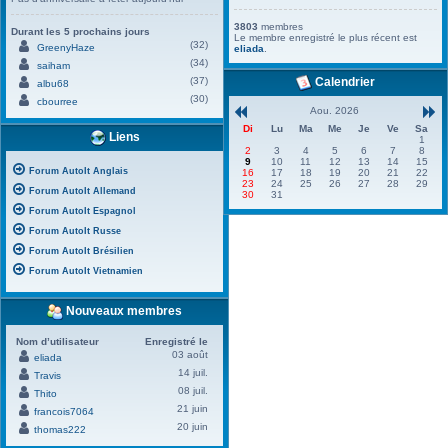
3803
membres
Durant les 5 prochains jours
Le membre enregistré le plus récent est
(32)
GreenyHaze
eliada
.
(34)
saiham
(37)
Calendrier
albu68
(30)
cbourree
Aou. 2026
Di
Lu
Ma
Me
Je
Ve
Sa
Liens
1
2
3
4
5
6
7
8
9
10
11
12
13
14
15
Forum AutoIt Anglais
16
17
18
19
20
21
22
23
24
25
26
27
28
29
Forum AutoIt Allemand
30
31
Forum AutoIt Espagnol
Forum AutoIt Russe
Forum AutoIt Brésilien
Forum AutoIt Vietnamien
Nouveaux membres
Nom d’utilisateur
Enregistré le
03 août
eliada
14 juil.
Travis
08 juil.
Thito
21 juin
francois7064
20 juin
thomas222