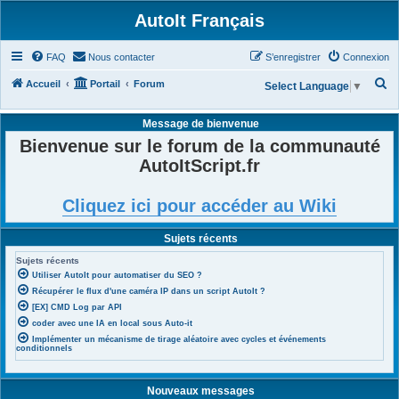
AutoIt Français
FAQ
Nous contacter
S’enregistrer
Connexion
R
Accueil
Portail
Forum
Select Language
▼
e
Message de bienvenue
c
Bienvenue sur le forum de la communauté
h
AutoItScript.fr
e
r
Cliquez ici pour accéder au Wiki
c
h
Sujets récents
e
Sujets récents
r
Utiliser AutoIt pour automatiser du SEO ?
Récupérer le flux d'une caméra IP dans un script AutoIt ?
[EX] CMD Log par API
coder avec une IA en local sous Auto-it
Implémenter un mécanisme de tirage aléatoire avec cycles et événements
conditionnels
Nouveaux messages