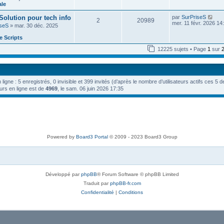
e
n
ale
e
e
i
d
s
e
V
 Solution pour tech info
par
SurPriseS
e
s
2
20989
r
o
mer. 11 févr. 2026 14
r
a
iseS
» mar. 30 déc. 2025
m
i
n
g
e
r
i
e
 Scripts
s
l
e
s
e
r
12225 sujets • Page
1
sur
a
d
m
g
e
e
e
r
s
n
s
i
a
n ligne : 5 enregistrés, 0 invisible et 399 invités (d’après le nombre d’utilisateurs actifs ces 5 
e
g
r
urs en ligne est de
4969
, le sam. 06 juin 2026 17:35
e
m
e
s
s
a
g
e
Powered by
Board3 Portal
© 2009 - 2023 Board3 Group
Développé par
phpBB
® Forum Software © phpBB Limited
Traduit par
phpBB-fr.com
Confidentialité
|
Conditions