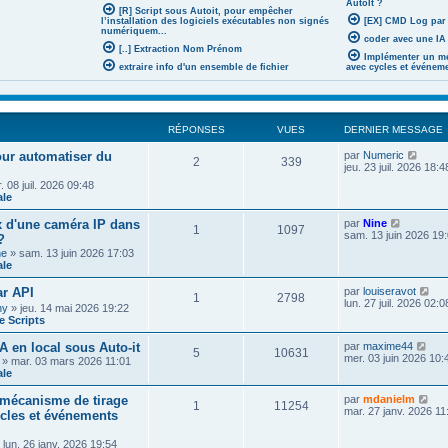
AutoIt ?
[R] Script sous Autoit, pour empêcher
l’installation des logiciels exécutables non signés
[EX] CMD Log par
numériquem...
coder avec une IA 
[..] Extraction Nom Prénom
Implémenter un mé
extraire info d'un ensemble de fichier
avec cycles et événem
RÉPONSES
VUES
DERNIER MESSAGE
V
pour automatiser du
par
Numeric
2
339
o
jeu. 23 juil. 2026 18:4
i
 08 juil. 2026 09:48
r
ale
l
e
V
x d'une caméra IP dans
par
Nine
d
1
1097
o
sam. 13 juin 2026 19
?
e
i
r
he
» sam. 13 juin 2026 17:03
r
n
ale
l
i
e
e
V
r API
par
louiseravot
d
1
2798
r
o
lun. 27 juil. 2026 02:0
e
ny
» jeu. 14 mai 2026 19:22
m
i
r
 Scripts
e
r
n
s
l
i
V
A en local sous Auto-it
par
maxime44
s
e
5
10631
e
o
mer. 03 juin 2026 10:
a
» mar. 03 mars 2026 11:01
d
r
i
g
ale
e
m
r
e
r
e
l
V
n
mécanisme de tirage
par
mdanielm
s
1
11254
e
o
i
mar. 27 janv. 2026 11
ycles et événements
s
d
i
e
a
e
r
r
g
r
 lun. 26 janv. 2026 19:54
l
m