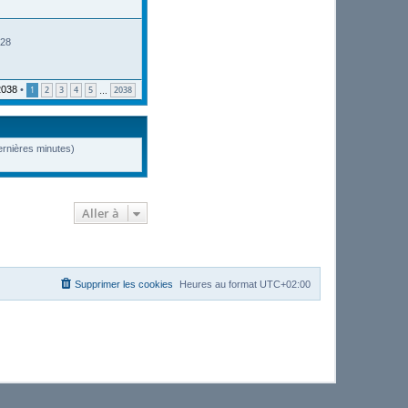
:28
2038
•
1
2
3
4
5
2038
…
dernières minutes)
Aller à
Supprimer les cookies
Heures au format
UTC+02:00