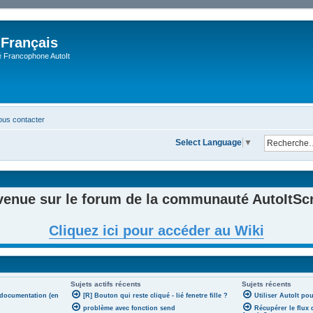
 Français
Francophone AutoIt
us contacter
Select Language
▼
venue sur le forum de la communauté AutoItScri
Cliquez ici pour accéder au Wiki
Sujets actifs récents
Sujets récents
 documentation (en
[R] Bouton qui reste cliqué - lié fenetre fille ?
Utiliser AutoIt po
problème avec fonction send
Récupérer le flux 