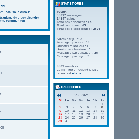
STATISTIQUES
 API
Totaux
en local sous Auto-it
99912
messages
canisme de tirage aléatoire
14247
sujets
ents conditionnels
Total des annonces :
15
Total des post-it :
45
Total des pièces jointes :
2595
Sujets par jour :
2
Messages par jour :
14
Utilisateurs par jour :
1
Sujets par utilisateur :
4
8
Messages par utilisateur :
26
Messages par sujet :
7
3803
membres
Le membre enregistré le plus
:06
récent est
eliada
.
CALENDRIER
8
Aou. 2026
Di
Lu
Ma
Me
Je
Ve
Sa
1
2
3
4
5
6
7
8
9
10
11
12
13
14
15
49
16
17
18
19
20
21
22
23
24
25
26
27
28
29
30
31
:08