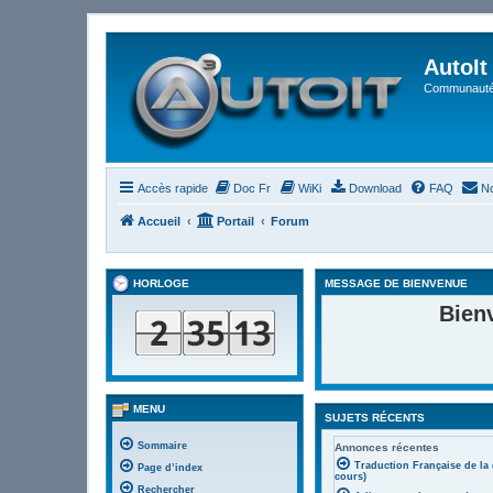
AutoIt
Communauté 
Accès rapide
Doc Fr
WiKi
Download
FAQ
No
Accueil
Portail
Forum
HORLOGE
MESSAGE DE BIENVENUE
Bien
MENU
SUJETS RÉCENTS
Sommaire
Annonces récentes
Traduction Française de la
Page d’index
cours)
Rechercher