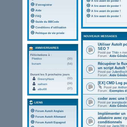
A lire avant de poster !
S’enregistrer
A lire avant de poster !
Aide
A lire avant de poster !
FAQ
A lire avant de poster !
Guide du BBCode
Conditions d’utilisation
Politique de vie privée
NOUVEAUX MESSAGES
Utiliser AutoIt 
ANNIVERSAIRES
SEO ?
Posté par
Thito
» mer.
Félicitations à :
Forum :
Aide Génér
Piwidoo
(30)
Récupérer le flu
bunam
(54)
un script AutoIt 
Posté par
JulienRoc
Durant les 5 prochains jours
Forum :
Aide Génér
(32)
GreenyHaze
[EX] CMD Log pa
(34)
saiham
Posté par
Antho
(37)
albu68
Forum :
Exemples de
coder avec une I
Posté par
jeanglaude
LIENS
Forum :
Aide Génér
Forum AutoIt Anglais
Implémenter un 
Forum AutoIt Allemand
aléatoire avec c
conditionnels
Forum AutoIt Espagnol
Posté par
Janis789
»