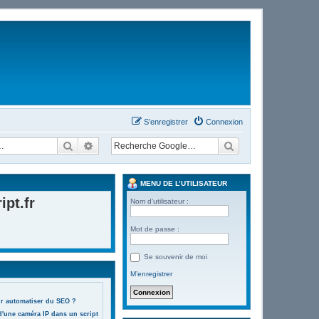
S’enregistrer
Connexion
Rechercher
Recherche avancée
MENU DE L’UTILISATEUR
pt.fr
Nom d’utilisateur :
Mot de passe :
Se souvenir de moi
M’enregistrer
ur automatiser du SEO ?
d'une caméra IP dans un script