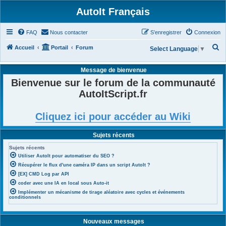
AutoIt Français
FAQ
Nous contacter
S’enregistrer
Connexion
R
Accueil
Portail
Forum
Select Language
▼
e
Message de bienvenue
c
Bienvenue sur le forum de la communauté
h
AutoItScript.fr
e
r
Cliquez ici pour accéder au Wiki
c
h
Sujets récents
e
Sujets récents
r
Utiliser AutoIt pour automatiser du SEO ?
Récupérer le flux d'une caméra IP dans un script AutoIt ?
[EX] CMD Log par API
coder avec une IA en local sous Auto-it
Implémenter un mécanisme de tirage aléatoire avec cycles et événements
conditionnels
Nouveaux messages