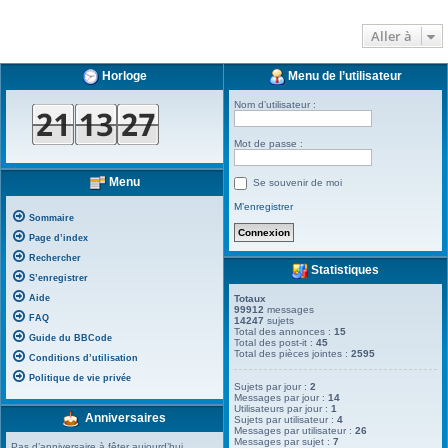
Aller à
Horloge
Menu de l’utilisateur
Nom d’utilisateur :
Mot de passe :
Menu
Se souvenir de moi
M’enregistrer
Sommaire
Page d’index
Rechercher
Statistiques
S’enregistrer
Aide
Totaux
99912
messages
FAQ
14247
sujets
Total des annonces :
15
Guide du BBCode
Total des post-it :
45
Total des pièces jointes :
2595
Conditions d’utilisation
Politique de vie privée
Sujets par jour :
2
Messages par jour :
14
Utilisateurs par jour :
1
Anniversaires
Sujets par utilisateur :
4
Messages par utilisateur :
26
Messages par sujet :
7
Pas d’anniversaire à fêter aujourd’hui