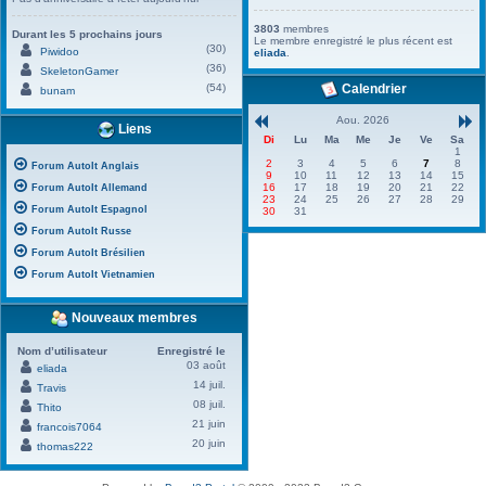
3803
membres
Durant les 5 prochains jours
Le membre enregistré le plus récent est
(30)
Piwidoo
eliada
.
(36)
SkeletonGamer
(54)
Calendrier
bunam
Aou. 2026
Liens
Di
Lu
Ma
Me
Je
Ve
Sa
1
2
3
4
5
6
7
8
Forum AutoIt Anglais
9
10
11
12
13
14
15
16
17
18
19
20
21
22
Forum AutoIt Allemand
23
24
25
26
27
28
29
Forum AutoIt Espagnol
30
31
Forum AutoIt Russe
Forum AutoIt Brésilien
Forum AutoIt Vietnamien
Nouveaux membres
Nom d’utilisateur
Enregistré le
03 août
eliada
14 juil.
Travis
08 juil.
Thito
21 juin
francois7064
20 juin
thomas222