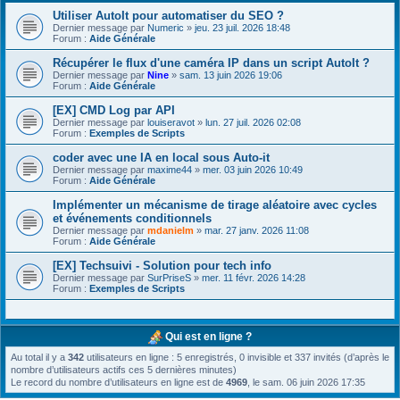
Utiliser AutoIt pour automatiser du SEO ?
Dernier message par
Numeric
»
jeu. 23 juil. 2026 18:48
Forum :
Aide Générale
Récupérer le flux d'une caméra IP dans un script AutoIt ?
Dernier message par
Nine
»
sam. 13 juin 2026 19:06
Forum :
Aide Générale
[EX] CMD Log par API
Dernier message par
louiseravot
»
lun. 27 juil. 2026 02:08
Forum :
Exemples de Scripts
coder avec une IA en local sous Auto-it
Dernier message par
maxime44
»
mer. 03 juin 2026 10:49
Forum :
Aide Générale
Implémenter un mécanisme de tirage aléatoire avec cycles
et événements conditionnels
Dernier message par
mdanielm
»
mar. 27 janv. 2026 11:08
Forum :
Aide Générale
[EX] Techsuivi - Solution pour tech info
Dernier message par
SurPriseS
»
mer. 11 févr. 2026 14:28
Forum :
Exemples de Scripts
Qui est en ligne ?
Au total il y a
342
utilisateurs en ligne : 5 enregistrés, 0 invisible et 337 invités (d’après le
nombre d’utilisateurs actifs ces 5 dernières minutes)
Le record du nombre d’utilisateurs en ligne est de
4969
, le sam. 06 juin 2026 17:35