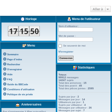
Aller à
Horloge
Menu de l’utilisateur
Nom d’utilisateur :
Mot de passe :
Menu
Se souvenir de moi
M’enregistrer
Sommaire
Page d’index
Rechercher
Statistiques
S’enregistrer
Aide
Totaux
99912
messages
FAQ
14247
sujets
Total des annonces :
15
Guide du BBCode
Total des post-it :
45
Total des pièces jointes :
2595
Conditions d’utilisation
Politique de vie privée
Sujets par jour :
2
Messages par jour :
14
Utilisateurs par jour :
1
Anniversaires
Sujets par utilisateur :
4
Messages par utilisateur :
26
Messages par sujet :
7
Pas d’anniversaire à fêter aujourd’hui