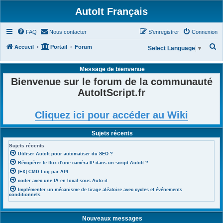
AutoIt Français
FAQ
Nous contacter
S’enregistrer
Connexion
R
Accueil
Portail
Forum
Select Language
▼
e
Message de bienvenue
c
Bienvenue sur le forum de la communauté
h
AutoItScript.fr
e
r
Cliquez ici pour accéder au Wiki
c
h
Sujets récents
e
Sujets récents
r
Utiliser AutoIt pour automatiser du SEO ?
Récupérer le flux d'une caméra IP dans un script AutoIt ?
[EX] CMD Log par API
coder avec une IA en local sous Auto-it
Implémenter un mécanisme de tirage aléatoire avec cycles et événements
conditionnels
Nouveaux messages