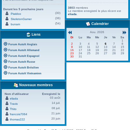
3803
membres
Durant les 5 prochains jours
Le membre enregistré le plus récent est
(30)
Piwidoo
eliada
.
(36)
SkeletonGamer
(54)
Calendrier
bunam
Aou. 2026
Liens
Di
Lu
Ma
Me
Je
Ve
Sa
1
2
3
4
5
6
7
8
Forum AutoIt Anglais
9
10
11
12
13
14
15
16
17
18
19
20
21
22
Forum AutoIt Allemand
23
24
25
26
27
28
29
Forum AutoIt Espagnol
30
31
Forum AutoIt Russe
Forum AutoIt Brésilien
Forum AutoIt Vietnamien
Nouveaux membres
Nom d’utilisateur
Enregistré le
03 août
eliada
14 juil.
Travis
08 juil.
Thito
21 juin
francois7064
20 juin
thomas222