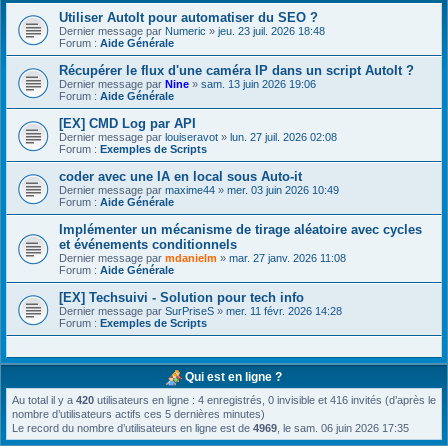
Utiliser AutoIt pour automatiser du SEO ?
Dernier message par
Numeric
»
jeu. 23 juil. 2026 18:48
Forum :
Aide Générale
Récupérer le flux d'une caméra IP dans un script AutoIt ?
Dernier message par
Nine
»
sam. 13 juin 2026 19:06
Forum :
Aide Générale
[EX] CMD Log par API
Dernier message par
louiseravot
»
lun. 27 juil. 2026 02:08
Forum :
Exemples de Scripts
coder avec une IA en local sous Auto-it
Dernier message par
maxime44
»
mer. 03 juin 2026 10:49
Forum :
Aide Générale
Implémenter un mécanisme de tirage aléatoire avec cycles
et événements conditionnels
Dernier message par
mdanielm
»
mar. 27 janv. 2026 11:08
Forum :
Aide Générale
[EX] Techsuivi - Solution pour tech info
Dernier message par
SurPriseS
»
mer. 11 févr. 2026 14:28
Forum :
Exemples de Scripts
Qui est en ligne ?
Au total il y a
420
utilisateurs en ligne : 4 enregistrés, 0 invisible et 416 invités (d’après le
nombre d’utilisateurs actifs ces 5 dernières minutes)
Le record du nombre d’utilisateurs en ligne est de
4969
, le sam. 06 juin 2026 17:35