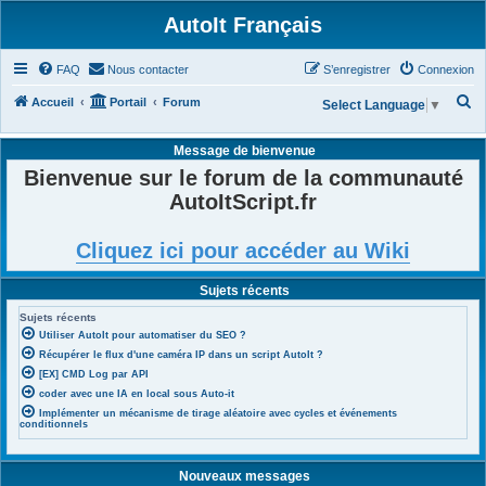
AutoIt Français
FAQ
Nous contacter
S’enregistrer
Connexion
R
Accueil
Portail
Forum
Select Language
▼
e
Message de bienvenue
c
Bienvenue sur le forum de la communauté
h
AutoItScript.fr
e
r
Cliquez ici pour accéder au Wiki
c
h
Sujets récents
e
Sujets récents
r
Utiliser AutoIt pour automatiser du SEO ?
Récupérer le flux d'une caméra IP dans un script AutoIt ?
[EX] CMD Log par API
coder avec une IA en local sous Auto-it
Implémenter un mécanisme de tirage aléatoire avec cycles et événements
conditionnels
Nouveaux messages