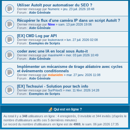
Utiliser AutoIt pour automatiser du SEO ?
Dernier message par
Numeric
»
jeu. 23 juil. 2026 18:48
Forum :
Aide Générale
Récupérer le flux d'une caméra IP dans un script AutoIt ?
Dernier message par
Nine
»
sam. 13 juin 2026 19:06
Forum :
Aide Générale
[EX] CMD Log par API
Dernier message par
louiseravot
»
lun. 27 juil. 2026 02:08
Forum :
Exemples de Scripts
coder avec une IA en local sous Auto-it
Dernier message par
maxime44
»
mer. 03 juin 2026 10:49
Forum :
Aide Générale
Implémenter un mécanisme de tirage aléatoire avec cycles
et événements conditionnels
Dernier message par
mdanielm
»
mar. 27 janv. 2026 11:08
Forum :
Aide Générale
[EX] Techsuivi - Solution pour tech info
Dernier message par
SurPriseS
»
mer. 11 févr. 2026 14:28
Forum :
Exemples de Scripts
Qui est en ligne ?
Au total il y a
348
utilisateurs en ligne : 4 enregistrés, 0 invisible et 344 invités (d’après le
nombre d’utilisateurs actifs ces 5 dernières minutes)
Le record du nombre d’utilisateurs en ligne est de
4969
, le sam. 06 juin 2026 17:35