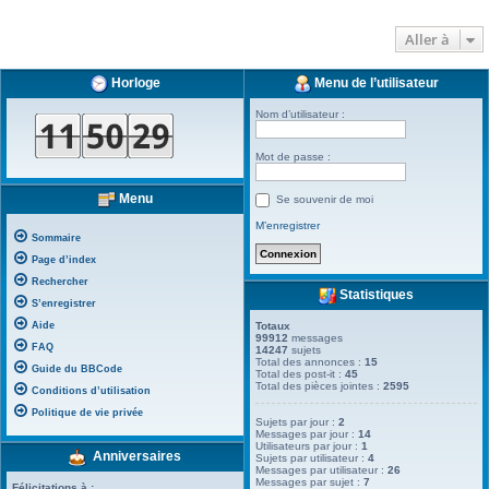
Aller à
Horloge
Menu de l’utilisateur
Nom d’utilisateur :
Mot de passe :
Menu
Se souvenir de moi
M’enregistrer
Sommaire
Page d’index
Rechercher
Statistiques
S’enregistrer
Aide
Totaux
99912
messages
FAQ
14247
sujets
Total des annonces :
15
Guide du BBCode
Total des post-it :
45
Total des pièces jointes :
2595
Conditions d’utilisation
Politique de vie privée
Sujets par jour :
2
Messages par jour :
14
Utilisateurs par jour :
1
Anniversaires
Sujets par utilisateur :
4
Messages par utilisateur :
26
Messages par sujet :
7
Félicitations à :