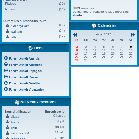
Piwidoo
(30)
3803
membres
bunam
(54)
Le membre enregistré le plus récent est
eliada
.
Durant les 5 prochains jours
(32)
Calendrier
GreenyHaze
(34)
saiham
Aou. 2026
(37)
albu68
Di
Lu
Ma
Me
Je
Ve
Sa
1
2
3
4
5
6
7
8
Liens
9
10
11
12
13
14
15
16
17
18
19
20
21
22
23
24
25
26
27
28
29
Forum AutoIt Anglais
30
31
Forum AutoIt Allemand
Forum AutoIt Espagnol
Forum AutoIt Russe
Forum AutoIt Brésilien
Forum AutoIt Vietnamien
Nouveaux membres
Nom d’utilisateur
Enregistré le
03 août
eliada
14 juil.
Travis
08 juil.
Thito
21 juin
francois7064
20 juin
thomas222