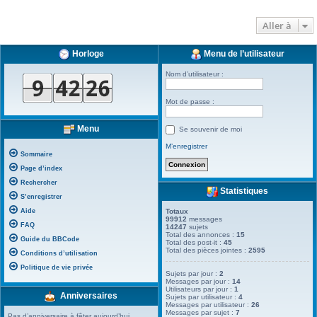
Aller à
Horloge
Menu de l’utilisateur
Nom d’utilisateur :
Mot de passe :
Menu
Se souvenir de moi
M’enregistrer
Sommaire
Page d’index
Rechercher
Statistiques
S’enregistrer
Aide
Totaux
99912
messages
FAQ
14247
sujets
Total des annonces :
15
Guide du BBCode
Total des post-it :
45
Total des pièces jointes :
2595
Conditions d’utilisation
Politique de vie privée
Sujets par jour :
2
Messages par jour :
14
Utilisateurs par jour :
1
Anniversaires
Sujets par utilisateur :
4
Messages par utilisateur :
26
Messages par sujet :
7
Pas d’anniversaire à fêter aujourd’hui