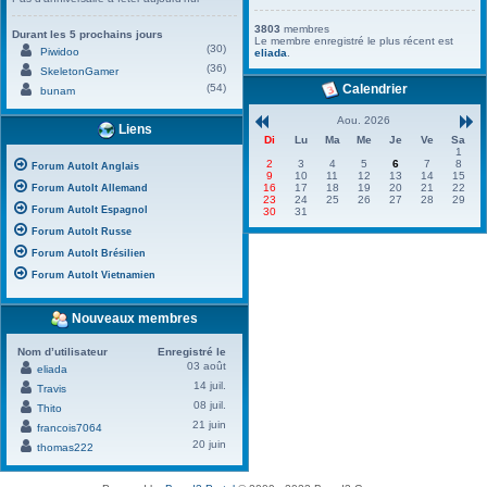
3803
membres
Durant les 5 prochains jours
Le membre enregistré le plus récent est
(30)
Piwidoo
eliada
.
(36)
SkeletonGamer
(54)
Calendrier
bunam
Aou. 2026
Liens
Di
Lu
Ma
Me
Je
Ve
Sa
1
2
3
4
5
6
7
8
Forum AutoIt Anglais
9
10
11
12
13
14
15
16
17
18
19
20
21
22
Forum AutoIt Allemand
23
24
25
26
27
28
29
Forum AutoIt Espagnol
30
31
Forum AutoIt Russe
Forum AutoIt Brésilien
Forum AutoIt Vietnamien
Nouveaux membres
Nom d’utilisateur
Enregistré le
03 août
eliada
14 juil.
Travis
08 juil.
Thito
21 juin
francois7064
20 juin
thomas222