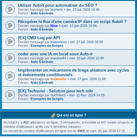
Utiliser AutoIt pour automatiser du SEO ?
Dernier message par
Numeric
»
jeu. 23 juil. 2026 18:48
Forum :
Aide Générale
Récupérer le flux d'une caméra IP dans un script AutoIt ?
Dernier message par
Nine
»
sam. 13 juin 2026 19:06
Forum :
Aide Générale
[EX] CMD Log par API
Dernier message par
louiseravot
»
lun. 27 juil. 2026 02:08
Forum :
Exemples de Scripts
coder avec une IA en local sous Auto-it
Dernier message par
maxime44
»
mer. 03 juin 2026 10:49
Forum :
Aide Générale
Implémenter un mécanisme de tirage aléatoire avec cycles
et événements conditionnels
Dernier message par
mdanielm
»
mar. 27 janv. 2026 11:08
Forum :
Aide Générale
[EX] Techsuivi - Solution pour tech info
Dernier message par
SurPriseS
»
mer. 11 févr. 2026 14:28
Forum :
Exemples de Scripts
Qui est en ligne ?
Au total il y a
452
utilisateurs en ligne : 5 enregistrés, 0 invisible et 447 invités (d’après le
nombre d’utilisateurs actifs ces 5 dernières minutes)
Le record du nombre d’utilisateurs en ligne est de
4969
, le sam. 06 juin 2026 17:35