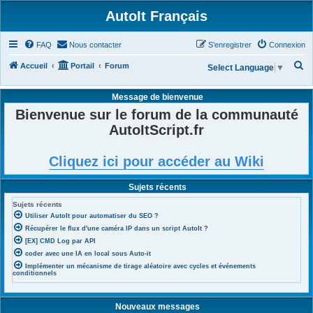
AutoIt Français
FAQ
Nous contacter
S’enregistrer
Connexion
R
Accueil
Portail
Forum
Select Language
▼
e
Message de bienvenue
c
Bienvenue sur le forum de la communauté
h
AutoItScript.fr
e
r
Cliquez ici pour accéder au Wiki
c
h
Sujets récents
e
Sujets récents
r
Utiliser AutoIt pour automatiser du SEO ?
Récupérer le flux d'une caméra IP dans un script AutoIt ?
[EX] CMD Log par API
coder avec une IA en local sous Auto-it
Implémenter un mécanisme de tirage aléatoire avec cycles et événements
conditionnels
Nouveaux messages