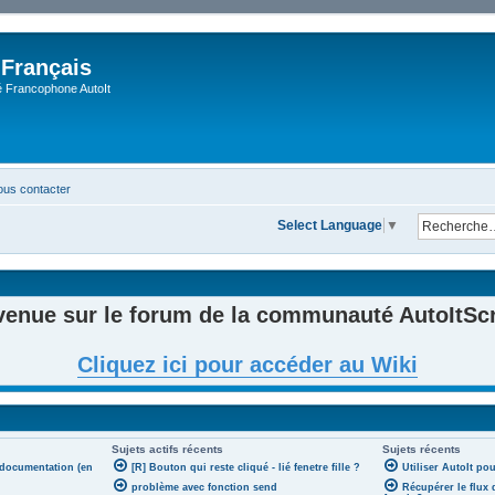
 Français
Francophone AutoIt
us contacter
Select Language
▼
venue sur le forum de la communauté AutoItScri
Cliquez ici pour accéder au Wiki
Sujets actifs récents
Sujets récents
 documentation (en
[R] Bouton qui reste cliqué - lié fenetre fille ?
Utiliser AutoIt po
problème avec fonction send
Récupérer le flux 