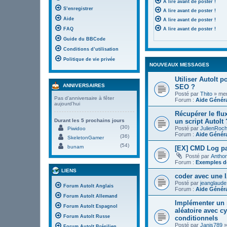
A lire avant de poster !
S’enregistrer
A lire avant de poster !
Aide
A lire avant de poster !
FAQ
A lire avant de poster !
Guide du BBCode
Conditions d’utilisation
Politique de vie privée
NOUVEAUX MESSAGES
Utiliser AutoIt 
ANNIVERSAIRES
SEO ?
Posté par
Thito
» mer.
Pas d’anniversaire à fêter
Forum :
Aide Génér
aujourd’hui
Récupérer le flu
un script AutoIt 
Durant les 5 prochains jours
(30)
Posté par
JulienRoc
Piwidoo
Forum :
Aide Génér
(36)
SkeletonGamer
(54)
bunam
[EX] CMD Log pa
Posté par
Antho
Forum :
Exemples de
LIENS
coder avec une I
Posté par
jeanglaude
Forum AutoIt Anglais
Forum :
Aide Génér
Forum AutoIt Allemand
Implémenter un 
Forum AutoIt Espagnol
aléatoire avec c
Forum AutoIt Russe
conditionnels
Posté par
Janis789
»
Forum AutoIt Brésilien