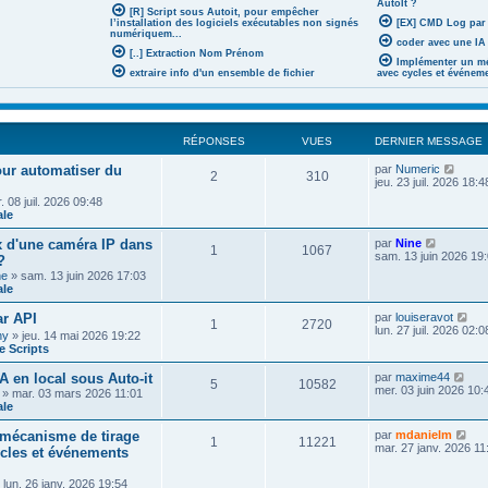
AutoIt ?
[R] Script sous Autoit, pour empêcher
l’installation des logiciels exécutables non signés
[EX] CMD Log par
numériquem...
coder avec une IA 
[..] Extraction Nom Prénom
Implémenter un mé
extraire info d'un ensemble de fichier
avec cycles et événem
RÉPONSES
VUES
DERNIER MESSAGE
V
pour automatiser du
par
Numeric
2
310
o
jeu. 23 juil. 2026 18:4
i
 08 juil. 2026 09:48
r
ale
l
e
V
x d'une caméra IP dans
par
Nine
d
1
1067
o
sam. 13 juin 2026 19
?
e
i
r
he
» sam. 13 juin 2026 17:03
r
n
ale
l
i
e
e
V
r API
par
louiseravot
d
1
2720
r
o
lun. 27 juil. 2026 02:0
e
ny
» jeu. 14 mai 2026 19:22
m
i
r
 Scripts
e
r
n
s
l
i
V
A en local sous Auto-it
par
maxime44
s
e
5
10582
e
o
mer. 03 juin 2026 10:
a
» mar. 03 mars 2026 11:01
d
r
i
g
ale
e
m
r
e
r
e
l
V
n
mécanisme de tirage
par
mdanielm
s
1
11221
e
o
i
mar. 27 janv. 2026 11
ycles et événements
s
d
i
e
a
e
r
r
g
r
 lun. 26 janv. 2026 19:54
l
m