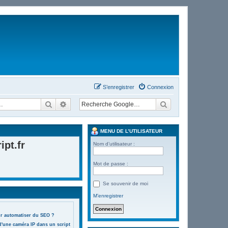
S’enregistrer
Connexion
Rechercher
Recherche avancée
MENU DE L’UTILISATEUR
pt.fr
Nom d’utilisateur :
Mot de passe :
Se souvenir de moi
M’enregistrer
ur automatiser du SEO ?
d'une caméra IP dans un script