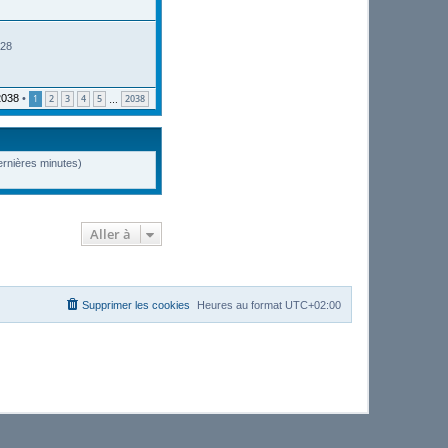
:28
2038
•
1
2
3
4
5
2038
…
dernières minutes)
Aller à
Supprimer les cookies
Heures au format
UTC+02:00