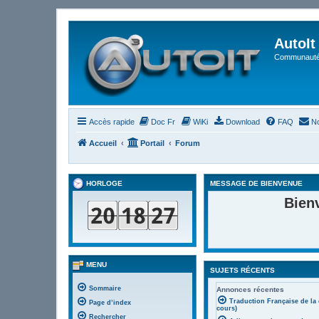
AutoIt
Communauté 
Accès rapide
Doc Fr
WiKi
Download
FAQ
No
Accueil
Portail
Forum
HORLOGE
MESSAGE DE BIENVENUE
Bien
MENU
SUJETS RÉCENTS
Sommaire
Annonces récentes
Traduction Française de la
Page d’index
cours)
Rechercher