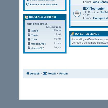
Forum :
Aide Génér
Forum AutoIt Vietnamien
[EX] Techsuivi -
Posté par
SurPr
18:12
NOUVEAUX MEMBRES
Forum :
Exemples de
Nom d’utilisateur
Enregistré le
03 août
eliada
QUI EST EN LIGNE ?
14 juil.
Travis
08 juil.
Au total il y a
454
utilisateurs e
Thito
Le record du nombre d’utilisate
21 juin
francois7064
20 juin
thomas222
Accueil
Portail
Forum