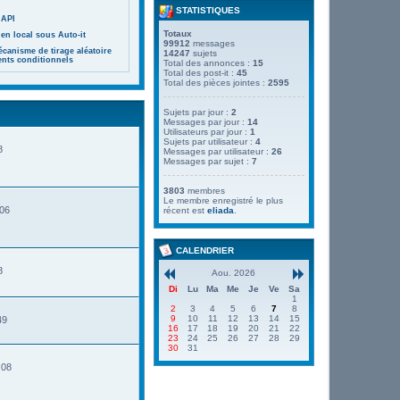
STATISTIQUES
 API
Totaux
en local sous Auto-it
99912
messages
canisme de tirage aléatoire
14247
sujets
ents conditionnels
Total des annonces :
15
Total des post-it :
45
Total des pièces jointes :
2595
Sujets par jour :
2
Messages par jour :
14
Utilisateurs par jour :
1
Sujets par utilisateur :
4
8
Messages par utilisateur :
26
Messages par sujet :
7
3803
membres
Le membre enregistré le plus
:06
récent est
eliada
.
CALENDRIER
8
Aou. 2026
Di
Lu
Ma
Me
Je
Ve
Sa
1
2
3
4
5
6
7
8
9
10
11
12
13
14
15
49
16
17
18
19
20
21
22
23
24
25
26
27
28
29
30
31
:08