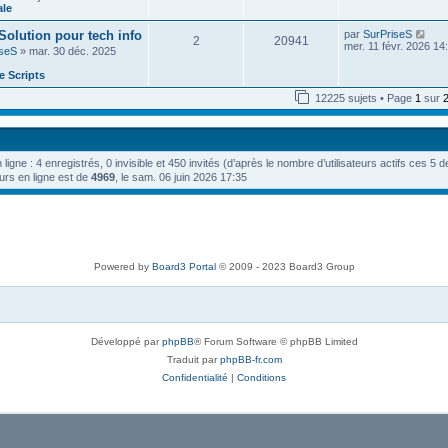
e
n
ale
e
e
i
d
s
e
V
 Solution pour tech info
par
SurPriseS
e
s
2
20941
r
o
mer. 11 févr. 2026 14
r
a
iseS
» mar. 30 déc. 2025
m
i
n
g
e
r
i
e
 Scripts
s
l
e
s
e
r
12225 sujets • Page
1
sur
a
d
m
g
e
e
e
r
s
n
s
i
a
n ligne : 4 enregistrés, 0 invisible et 450 invités (d’après le nombre d’utilisateurs actifs ces 5 
e
g
r
urs en ligne est de
4969
, le sam. 06 juin 2026 17:35
e
m
e
s
s
a
g
e
Powered by
Board3 Portal
© 2009 - 2023 Board3 Group
Développé par
phpBB
® Forum Software © phpBB Limited
Traduit par
phpBB-fr.com
Confidentialité
|
Conditions