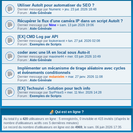
Utiliser AutoIt pour automatiser du SEO ?
Dernier message par
Numeric
»
jeu. 23 juil. 2026 18:48
Forum :
Aide Générale
Récupérer le flux d'une caméra IP dans un script AutoIt ?
Dernier message par
Nine
»
sam. 13 juin 2026 19:06
Forum :
Aide Générale
[EX] CMD Log par API
Dernier message par
louiseravot
»
lun. 27 juil. 2026 02:08
Forum :
Exemples de Scripts
coder avec une IA en local sous Auto-it
Dernier message par
maxime44
»
mer. 03 juin 2026 10:49
Forum :
Aide Générale
Implémenter un mécanisme de tirage aléatoire avec cycles
et événements conditionnels
Dernier message par
mdanielm
»
mar. 27 janv. 2026 11:08
Forum :
Aide Générale
[EX] Techsuivi - Solution pour tech info
Dernier message par
SurPriseS
»
mer. 11 févr. 2026 14:28
Forum :
Exemples de Scripts
Qui est en ligne ?
Au total il y a
420
utilisateurs en ligne : 5 enregistrés, 0 invisible et 415 invités (d’après le
nombre d’utilisateurs actifs ces 5 dernières minutes)
Le record du nombre d’utilisateurs en ligne est de
4969
, le sam. 06 juin 2026 17:35