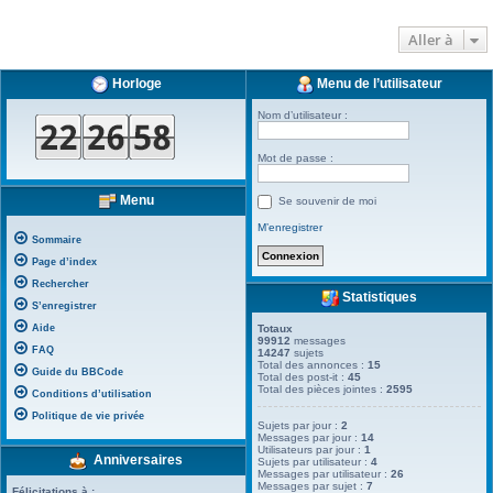
Aller à
Horloge
Menu de l’utilisateur
Nom d’utilisateur :
Mot de passe :
Menu
Se souvenir de moi
M’enregistrer
Sommaire
Page d’index
Rechercher
Statistiques
S’enregistrer
Aide
Totaux
99912
messages
FAQ
14247
sujets
Total des annonces :
15
Guide du BBCode
Total des post-it :
45
Total des pièces jointes :
2595
Conditions d’utilisation
Politique de vie privée
Sujets par jour :
2
Messages par jour :
14
Utilisateurs par jour :
1
Anniversaires
Sujets par utilisateur :
4
Messages par utilisateur :
26
Messages par sujet :
7
Félicitations à :