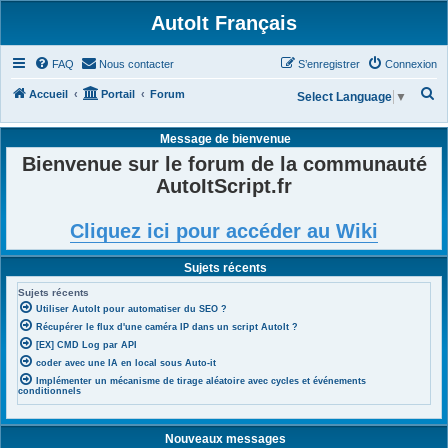
AutoIt Français
FAQ
Nous contacter
S’enregistrer
Connexion
R
Accueil
Portail
Forum
Select Language
▼
e
Message de bienvenue
c
Bienvenue sur le forum de la communauté
h
AutoItScript.fr
e
r
Cliquez ici pour accéder au Wiki
c
h
Sujets récents
e
Sujets récents
r
Utiliser AutoIt pour automatiser du SEO ?
Récupérer le flux d'une caméra IP dans un script AutoIt ?
[EX] CMD Log par API
coder avec une IA en local sous Auto-it
Implémenter un mécanisme de tirage aléatoire avec cycles et événements
conditionnels
Nouveaux messages