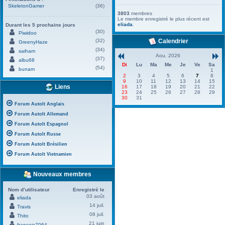
SkeletonGamer
(36)
3803
membres
Le membre enregistré le plus récent est
eliada
.
Durant les 5 prochains jours
(30)
Piwidoo
(32)
Calendrier
GreenyHaze
(34)
saiham
Aou. 2026
(37)
albu68
Di
Lu
Ma
Me
Je
Ve
Sa
(54)
bunam
1
2
3
4
5
6
7
8
9
10
11
12
13
14
15
Liens
16
17
18
19
20
21
22
23
24
25
26
27
28
29
30
31
Forum AutoIt Anglais
Forum AutoIt Allemand
Forum AutoIt Espagnol
Forum AutoIt Russe
Forum AutoIt Brésilien
Forum AutoIt Vietnamien
Nouveaux membres
Nom d’utilisateur
Enregistré le
03 août
eliada
14 juil.
Travis
08 juil.
Thito
21 juin
francois7064