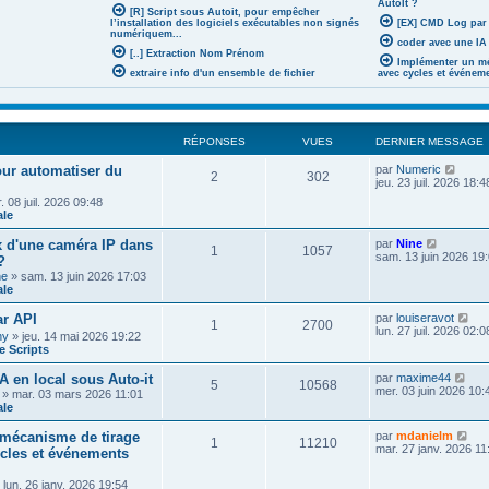
AutoIt ?
[R] Script sous Autoit, pour empêcher
l’installation des logiciels exécutables non signés
[EX] CMD Log par
numériquem...
coder avec une IA 
[..] Extraction Nom Prénom
Implémenter un mé
extraire info d'un ensemble de fichier
avec cycles et événem
RÉPONSES
VUES
DERNIER MESSAGE
V
pour automatiser du
par
Numeric
2
302
o
jeu. 23 juil. 2026 18:4
i
 08 juil. 2026 09:48
r
ale
l
e
V
x d'une caméra IP dans
par
Nine
d
1
1057
o
sam. 13 juin 2026 19
?
e
i
r
he
» sam. 13 juin 2026 17:03
r
n
ale
l
i
e
e
V
r API
par
louiseravot
d
1
2700
r
o
lun. 27 juil. 2026 02:0
e
ny
» jeu. 14 mai 2026 19:22
m
i
r
 Scripts
e
r
n
s
l
i
V
A en local sous Auto-it
par
maxime44
s
e
5
10568
e
o
mer. 03 juin 2026 10:
a
» mar. 03 mars 2026 11:01
d
r
i
g
ale
e
m
r
e
r
e
l
V
n
mécanisme de tirage
par
mdanielm
s
1
11210
e
o
i
mar. 27 janv. 2026 11
ycles et événements
s
d
i
e
a
e
r
r
g
r
 lun. 26 janv. 2026 19:54
l
m