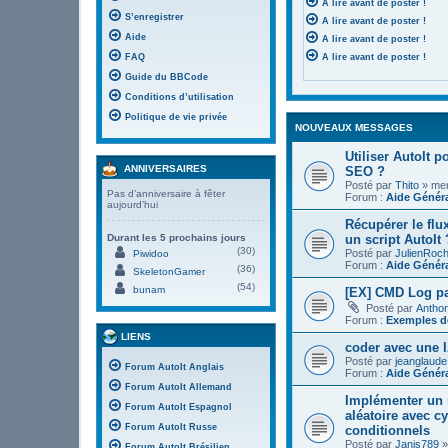
A lire avant de poster !
S’enregistrer
A lire avant de poster !
Aide
A lire avant de poster !
FAQ
A lire avant de poster !
Guide du BBCode
Conditions d’utilisation
Politique de vie privée
NOUVEAUX MESSAGES
Utiliser AutoIt 
ANNIVERSAIRES
SEO ?
Posté par
Thito
» mer.
Pas d’anniversaire à fêter
Forum :
Aide Génér
aujourd’hui
Récupérer le flu
un script AutoIt 
Durant les 5 prochains jours
(30)
Posté par
JulienRoc
Piwidoo
Forum :
Aide Génér
(36)
SkeletonGamer
(54)
bunam
[EX] CMD Log pa
Posté par
Antho
Forum :
Exemples de
LIENS
coder avec une I
Posté par
jeanglaude
Forum AutoIt Anglais
Forum :
Aide Génér
Forum AutoIt Allemand
Implémenter un 
Forum AutoIt Espagnol
aléatoire avec c
Forum AutoIt Russe
conditionnels
Posté par
Janis789
»
Forum AutoIt Brésilien