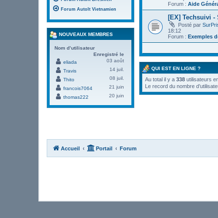
Forum :
Aide Génér
Forum AutoIt Vietnamien
[EX] Techsuivi -
Posté par
SurPr
18:12
NOUVEAUX MEMBRES
Forum :
Exemples de
Nom d’utilisateur
Enregistré le
03 août
eliada
QUI EST EN LIGNE ?
14 juil.
Travis
08 juil.
Au total il y a
338
utilisateurs e
Thito
Le record du nombre d’utilisate
21 juin
francois7064
20 juin
thomas222
Accueil
Portail
Forum