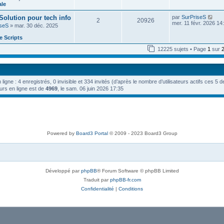
e
n
ale
e
e
i
d
s
e
V
 Solution pour tech info
par
SurPriseS
e
s
2
20926
r
o
mer. 11 févr. 2026 14
r
a
iseS
» mar. 30 déc. 2025
m
i
n
g
e
r
i
e
 Scripts
s
l
e
s
e
r
12225 sujets • Page
1
sur
a
d
m
g
e
e
e
r
s
n
s
i
a
n ligne : 4 enregistrés, 0 invisible et 334 invités (d’après le nombre d’utilisateurs actifs ces 5 
e
g
r
urs en ligne est de
4969
, le sam. 06 juin 2026 17:35
e
m
e
s
s
a
g
e
Powered by
Board3 Portal
© 2009 - 2023 Board3 Group
Développé par
phpBB
® Forum Software © phpBB Limited
Traduit par
phpBB-fr.com
Confidentialité
|
Conditions