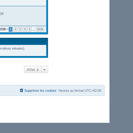
:28
2038
•
1
2
3
4
5
2038
…
dernières minutes)
Aller à
Supprimer les cookies
Heures au format
UTC+02:00