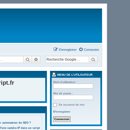
S’enregistrer
Connexion
Rechercher
Recherche avancée
MENU DE L’UTILISATEUR
pt.fr
Nom d’utilisateur :
Mot de passe :
Se souvenir de moi
M’enregistrer
ur automatiser du SEO ?
d'une caméra IP dans un script