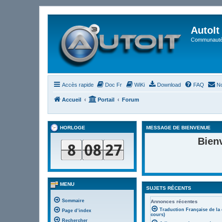
AutoIt
Communauté 
Accès rapide
Doc Fr
WiKi
Download
FAQ
No
Accueil
Portail
Forum
HORLOGE
MESSAGE DE BIENVENUE
Bien
MENU
SUJETS RÉCENTS
Sommaire
Annonces récentes
Traduction Française de la
Page d’index
cours)
Rechercher