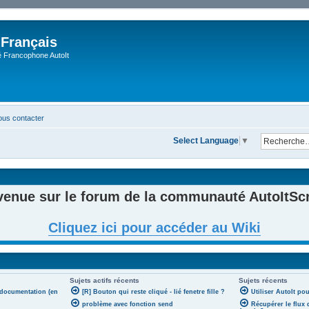
 Français
Francophone AutoIt
us contacter
Select Language
▼
venue sur le forum de la communauté AutoItScri
Cliquez ici pour accéder au Wiki
Sujets actifs récents
Sujets récents
 documentation (en
[R] Bouton qui reste cliqué - lié fenetre fille ?
Utiliser AutoIt po
problème avec fonction send
Récupérer le flux 