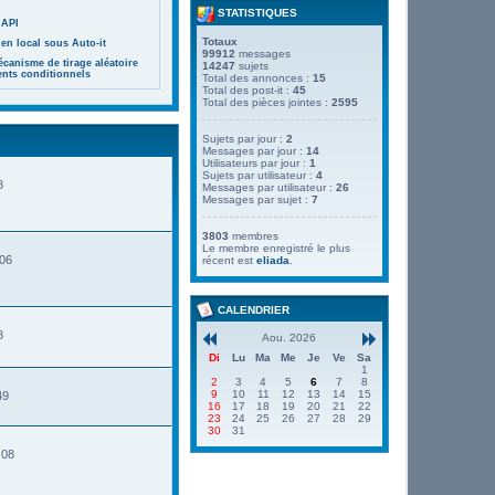
STATISTIQUES
 API
Totaux
en local sous Auto-it
99912
messages
canisme de tirage aléatoire
14247
sujets
ents conditionnels
Total des annonces :
15
Total des post-it :
45
Total des pièces jointes :
2595
Sujets par jour :
2
Messages par jour :
14
Utilisateurs par jour :
1
Sujets par utilisateur :
4
8
Messages par utilisateur :
26
Messages par sujet :
7
3803
membres
Le membre enregistré le plus
:06
récent est
eliada
.
CALENDRIER
8
Aou. 2026
Di
Lu
Ma
Me
Je
Ve
Sa
1
2
3
4
5
6
7
8
9
10
11
12
13
14
15
49
16
17
18
19
20
21
22
23
24
25
26
27
28
29
30
31
:08