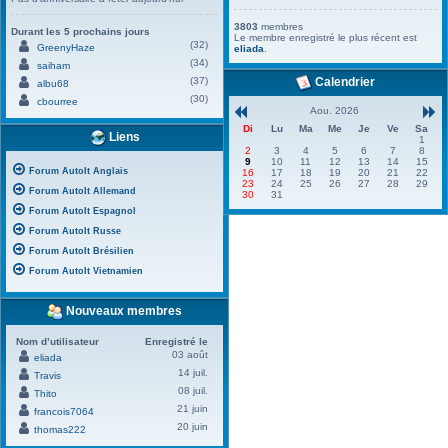
3803
membres
Durant les 5 prochains jours
Le membre enregistré le plus récent est
(32)
GreenyHaze
eliada
.
(34)
saiham
(37)
Calendrier
albu68
(30)
cbourree
Aou. 2026
Di
Lu
Ma
Me
Je
Ve
Sa
Liens
1
2
3
4
5
6
7
8
9
10
11
12
13
14
15
Forum AutoIt Anglais
16
17
18
19
20
21
22
23
24
25
26
27
28
29
Forum AutoIt Allemand
30
31
Forum AutoIt Espagnol
Forum AutoIt Russe
Forum AutoIt Brésilien
Forum AutoIt Vietnamien
Nouveaux membres
Nom d’utilisateur
Enregistré le
03 août
eliada
14 juil.
Travis
08 juil.
Thito
21 juin
francois7064
20 juin
thomas222