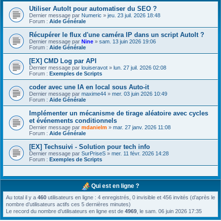
Utiliser AutoIt pour automatiser du SEO ?
Dernier message par
Numeric
»
jeu. 23 juil. 2026 18:48
Forum :
Aide Générale
Récupérer le flux d'une caméra IP dans un script AutoIt ?
Dernier message par
Nine
»
sam. 13 juin 2026 19:06
Forum :
Aide Générale
[EX] CMD Log par API
Dernier message par
louiseravot
»
lun. 27 juil. 2026 02:08
Forum :
Exemples de Scripts
coder avec une IA en local sous Auto-it
Dernier message par
maxime44
»
mer. 03 juin 2026 10:49
Forum :
Aide Générale
Implémenter un mécanisme de tirage aléatoire avec cycles
et événements conditionnels
Dernier message par
mdanielm
»
mar. 27 janv. 2026 11:08
Forum :
Aide Générale
[EX] Techsuivi - Solution pour tech info
Dernier message par
SurPriseS
»
mer. 11 févr. 2026 14:28
Forum :
Exemples de Scripts
Qui est en ligne ?
Au total il y a
460
utilisateurs en ligne : 4 enregistrés, 0 invisible et 456 invités (d’après le
nombre d’utilisateurs actifs ces 5 dernières minutes)
Le record du nombre d’utilisateurs en ligne est de
4969
, le sam. 06 juin 2026 17:35