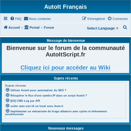
AutoIt Français
FAQ
Nous contacter
S’enregistrer
Connexion
R
Accueil
Portail
Forum
Select Language
▼
e
Message de bienvenue
c
Bienvenue sur le forum de la communauté
h
AutoItScript.fr
e
r
Cliquez ici pour accéder au Wiki
c
h
Sujets récents
e
Sujets récents
r
Utiliser AutoIt pour automatiser du SEO ?
Récupérer le flux d'une caméra IP dans un script AutoIt ?
[EX] CMD Log par API
coder avec une IA en local sous Auto-it
Implémenter un mécanisme de tirage aléatoire avec cycles et événements
conditionnels
Nouveaux messages