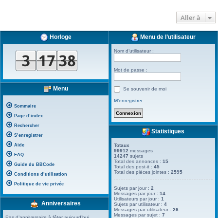
Aller à
Horloge
Menu de l’utilisateur
Nom d’utilisateur :
Mot de passe :
Menu
Se souvenir de moi
M’enregistrer
Sommaire
Page d’index
Rechercher
Statistiques
S’enregistrer
Aide
Totaux
99912
messages
FAQ
14247
sujets
Total des annonces :
15
Guide du BBCode
Total des post-it :
45
Total des pièces jointes :
2595
Conditions d’utilisation
Politique de vie privée
Sujets par jour :
2
Messages par jour :
14
Utilisateurs par jour :
1
Anniversaires
Sujets par utilisateur :
4
Messages par utilisateur :
26
Messages par sujet :
7
Pas d’anniversaire à fêter aujourd’hui