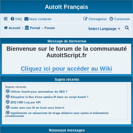
AutoIt Français
FAQ
Nous contacter
S’enregistrer
Connexion
R
Accueil
Portail
Forum
Select Language
▼
e
Message de bienvenue
c
Bienvenue sur le forum de la communauté
h
AutoItScript.fr
e
r
Cliquez ici pour accéder au Wiki
c
h
Sujets récents
e
Sujets récents
r
Utiliser AutoIt pour automatiser du SEO ?
Récupérer le flux d'une caméra IP dans un script AutoIt ?
[EX] CMD Log par API
coder avec une IA en local sous Auto-it
Implémenter un mécanisme de tirage aléatoire avec cycles et événements
conditionnels
Nouveaux messages