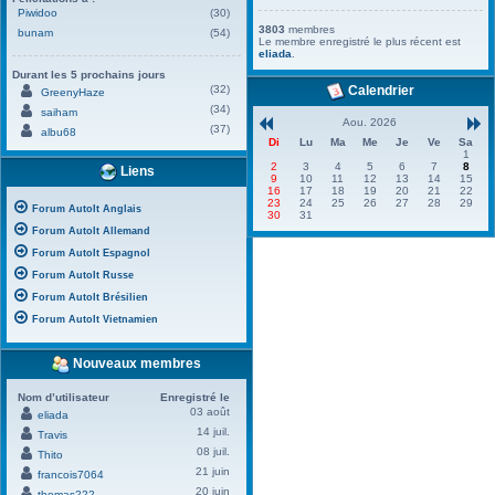
Piwidoo
(30)
3803
membres
bunam
(54)
Le membre enregistré le plus récent est
eliada
.
Durant les 5 prochains jours
(32)
Calendrier
GreenyHaze
(34)
saiham
Aou. 2026
(37)
albu68
Di
Lu
Ma
Me
Je
Ve
Sa
1
2
3
4
5
6
7
8
Liens
9
10
11
12
13
14
15
16
17
18
19
20
21
22
23
24
25
26
27
28
29
Forum AutoIt Anglais
30
31
Forum AutoIt Allemand
Forum AutoIt Espagnol
Forum AutoIt Russe
Forum AutoIt Brésilien
Forum AutoIt Vietnamien
Nouveaux membres
Nom d’utilisateur
Enregistré le
03 août
eliada
14 juil.
Travis
08 juil.
Thito
21 juin
francois7064
20 juin
thomas222