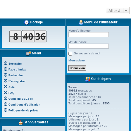
Aller à
Horloge
Menu de l’utilisateur
Nom d’utilisateur :
Mot de passe :
Menu
Se souvenir de moi
M’enregistrer
Sommaire
Page d’index
Rechercher
Statistiques
S’enregistrer
Aide
Totaux
99912
messages
FAQ
14247
sujets
Total des annonces :
15
Guide du BBCode
Total des post-it :
45
Total des pièces jointes :
2595
Conditions d’utilisation
Politique de vie privée
Sujets par jour :
2
Messages par jour :
14
Utilisateurs par jour :
1
Anniversaires
Sujets par utilisateur :
4
Messages par utilisateur :
26
Messages par sujet :
7
Félicitations à :