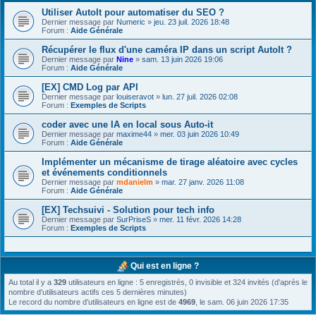
Utiliser AutoIt pour automatiser du SEO ?
Dernier message par
Numeric
»
jeu. 23 juil. 2026 18:48
Forum :
Aide Générale
Récupérer le flux d'une caméra IP dans un script AutoIt ?
Dernier message par
Nine
»
sam. 13 juin 2026 19:06
Forum :
Aide Générale
[EX] CMD Log par API
Dernier message par
louiseravot
»
lun. 27 juil. 2026 02:08
Forum :
Exemples de Scripts
coder avec une IA en local sous Auto-it
Dernier message par
maxime44
»
mer. 03 juin 2026 10:49
Forum :
Aide Générale
Implémenter un mécanisme de tirage aléatoire avec cycles
et événements conditionnels
Dernier message par
mdanielm
»
mar. 27 janv. 2026 11:08
Forum :
Aide Générale
[EX] Techsuivi - Solution pour tech info
Dernier message par
SurPriseS
»
mer. 11 févr. 2026 14:28
Forum :
Exemples de Scripts
Qui est en ligne ?
Au total il y a
329
utilisateurs en ligne : 5 enregistrés, 0 invisible et 324 invités (d’après le
nombre d’utilisateurs actifs ces 5 dernières minutes)
Le record du nombre d’utilisateurs en ligne est de
4969
, le sam. 06 juin 2026 17:35