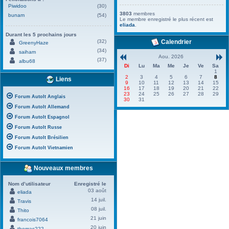
Piwidoo
(30)
3803
membres
bunam
(54)
Le membre enregistré le plus récent est
eliada
.
Durant les 5 prochains jours
(32)
Calendrier
GreenyHaze
(34)
saiham
Aou. 2026
(37)
albu68
Di
Lu
Ma
Me
Je
Ve
Sa
1
2
3
4
5
6
7
8
Liens
9
10
11
12
13
14
15
16
17
18
19
20
21
22
23
24
25
26
27
28
29
Forum AutoIt Anglais
30
31
Forum AutoIt Allemand
Forum AutoIt Espagnol
Forum AutoIt Russe
Forum AutoIt Brésilien
Forum AutoIt Vietnamien
Nouveaux membres
Nom d’utilisateur
Enregistré le
03 août
eliada
14 juil.
Travis
08 juil.
Thito
21 juin
francois7064
20 juin
thomas222