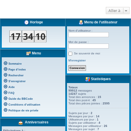
Aller à
Horloge
Menu de l’utilisateur
Nom d’utilisateur :
Mot de passe :
Menu
Se souvenir de moi
M’enregistrer
Sommaire
Page d’index
Rechercher
Statistiques
S’enregistrer
Aide
Totaux
99912
messages
FAQ
14247
sujets
Total des annonces :
15
Guide du BBCode
Total des post-it :
45
Total des pièces jointes :
2595
Conditions d’utilisation
Politique de vie privée
Sujets par jour :
2
Messages par jour :
14
Utilisateurs par jour :
1
Anniversaires
Sujets par utilisateur :
4
Messages par utilisateur :
26
Messages par sujet :
7
Félicitations à :