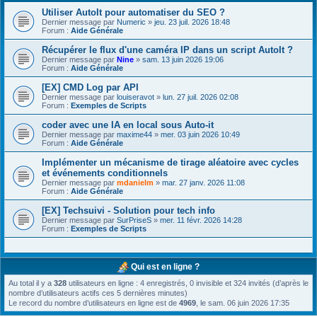
Utiliser AutoIt pour automatiser du SEO ?
Dernier message par
Numeric
»
jeu. 23 juil. 2026 18:48
Forum :
Aide Générale
Récupérer le flux d'une caméra IP dans un script AutoIt ?
Dernier message par
Nine
»
sam. 13 juin 2026 19:06
Forum :
Aide Générale
[EX] CMD Log par API
Dernier message par
louiseravot
»
lun. 27 juil. 2026 02:08
Forum :
Exemples de Scripts
coder avec une IA en local sous Auto-it
Dernier message par
maxime44
»
mer. 03 juin 2026 10:49
Forum :
Aide Générale
Implémenter un mécanisme de tirage aléatoire avec cycles
et événements conditionnels
Dernier message par
mdanielm
»
mar. 27 janv. 2026 11:08
Forum :
Aide Générale
[EX] Techsuivi - Solution pour tech info
Dernier message par
SurPriseS
»
mer. 11 févr. 2026 14:28
Forum :
Exemples de Scripts
Qui est en ligne ?
Au total il y a
328
utilisateurs en ligne : 4 enregistrés, 0 invisible et 324 invités (d’après le
nombre d’utilisateurs actifs ces 5 dernières minutes)
Le record du nombre d’utilisateurs en ligne est de
4969
, le sam. 06 juin 2026 17:35