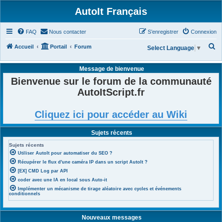
AutoIt Français
FAQ
Nous contacter
S’enregistrer
Connexion
R
Accueil
Portail
Forum
Select Language
▼
e
Message de bienvenue
c
Bienvenue sur le forum de la communauté
h
AutoItScript.fr
e
r
Cliquez ici pour accéder au Wiki
c
h
Sujets récents
e
Sujets récents
r
Utiliser AutoIt pour automatiser du SEO ?
Récupérer le flux d'une caméra IP dans un script AutoIt ?
[EX] CMD Log par API
coder avec une IA en local sous Auto-it
Implémenter un mécanisme de tirage aléatoire avec cycles et événements
conditionnels
Nouveaux messages