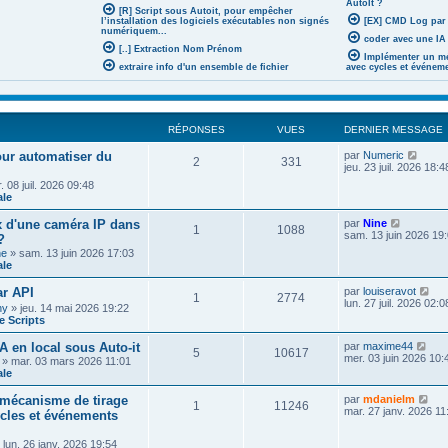
AutoIt ?
[R] Script sous Autoit, pour empêcher
l’installation des logiciels exécutables non signés
[EX] CMD Log par
numériquem...
coder avec une IA 
[..] Extraction Nom Prénom
Implémenter un mé
extraire info d'un ensemble de fichier
avec cycles et événem
RÉPONSES
VUES
DERNIER MESSAGE
V
pour automatiser du
par
Numeric
2
331
o
jeu. 23 juil. 2026 18:4
i
 08 juil. 2026 09:48
r
ale
l
e
V
x d'une caméra IP dans
par
Nine
d
1
1088
o
sam. 13 juin 2026 19
?
e
i
r
he
» sam. 13 juin 2026 17:03
r
n
ale
l
i
e
e
V
r API
par
louiseravot
d
1
2774
r
o
lun. 27 juil. 2026 02:0
e
ny
» jeu. 14 mai 2026 19:22
m
i
r
 Scripts
e
r
n
s
l
i
V
A en local sous Auto-it
par
maxime44
s
e
5
10617
e
o
mer. 03 juin 2026 10:
a
» mar. 03 mars 2026 11:01
d
r
i
g
ale
e
m
r
e
r
e
l
V
n
mécanisme de tirage
par
mdanielm
s
1
11246
e
o
i
mar. 27 janv. 2026 11
ycles et événements
s
d
i
e
a
e
r
r
g
r
 lun. 26 janv. 2026 19:54
l
m