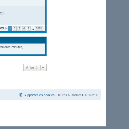
:28
2038
•
1
2
3
4
5
2038
…
dernières minutes)
Aller à
Supprimer les cookies
Heures au format
UTC+02:00