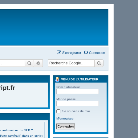
S’enregistrer
Connexion
Rechercher
Recherche avancée
MENU DE L’UTILISATEUR
pt.fr
Nom d’utilisateur :
Mot de passe :
Se souvenir de moi
M’enregistrer
ur automatiser du SEO ?
d'une caméra IP dans un script