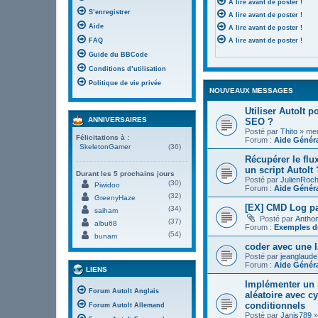
A lire avant de poster !
S’enregistrer
A lire avant de poster !
Aide
A lire avant de poster !
FAQ
A lire avant de poster !
Guide du BBCode
Conditions d’utilisation
Politique de vie privée
NOUVEAUX MESSAGES
Utiliser AutoIt 
ANNIVERSAIRES
SEO ?
Posté par
Thito
» mer.
Félicitations à :
Forum :
Aide Génér
SkeletonGamer
(36)
Récupérer le flu
un script AutoIt 
Durant les 5 prochains jours
Posté par
JulienRoc
(30)
Piwidoo
Forum :
Aide Génér
(32)
GreenyHaze
[EX] CMD Log pa
(34)
saiham
Posté par
Antho
(37)
albu68
Forum :
Exemples de
(54)
bunam
coder avec une I
Posté par
jeanglaude
Forum :
Aide Génér
LIENS
Implémenter un 
Forum AutoIt Anglais
aléatoire avec c
conditionnels
Forum AutoIt Allemand
Posté par
Janis789
»