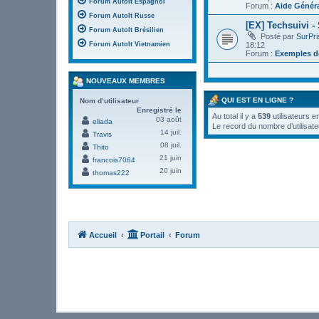
Forum AutoIt Espagnol
Forum :
Aide Génér
Forum AutoIt Russe
[EX] Techsuivi -
Forum AutoIt Brésilien
Posté par
SurPr
18:12
Forum AutoIt Vietnamien
Forum :
Exemples de
NOUVEAUX MEMBRES
QUI EST EN LIGNE ?
Nom d’utilisateur
Enregistré le
Au total il y a
539
utilisateurs e
03 août
eliada
Le record du nombre d’utilisate
14 juil.
Travis
08 juil.
Thito
21 juin
francois7064
20 juin
thomas222
Accueil
Portail
Forum