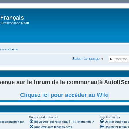
 Français
Francophone AutoIt
us contacter
Select Language
▼
venue sur le forum de la communauté AutoItScri
Cliquez ici pour accéder au Wiki
Sujets actifs récents
Sujets récents
 documentation (en
[R] Bouton qui reste cliqué - lié fenetre fille ?
Utiliser AutoIt po
problème avec fonction send
Récupérer le flux 