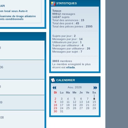
STATISTIQUES
 API
Totaux
en local sous Auto-it
99912
messages
canisme de tirage aléatoire
14247
sujets
ents conditionnels
Total des annonces :
15
Total des post-it :
45
Total des pièces jointes :
2595
Sujets par jour :
2
Messages par jour :
14
Utilisateurs par jour :
1
Sujets par utilisateur :
4
8
Messages par utilisateur :
26
Messages par sujet :
7
3803
membres
Le membre enregistré le plus
:06
récent est
eliada
.
CALENDRIER
8
Aou. 2026
Di
Lu
Ma
Me
Je
Ve
Sa
1
2
3
4
5
6
7
8
9
10
11
12
13
14
15
49
16
17
18
19
20
21
22
23
24
25
26
27
28
29
30
31
:08