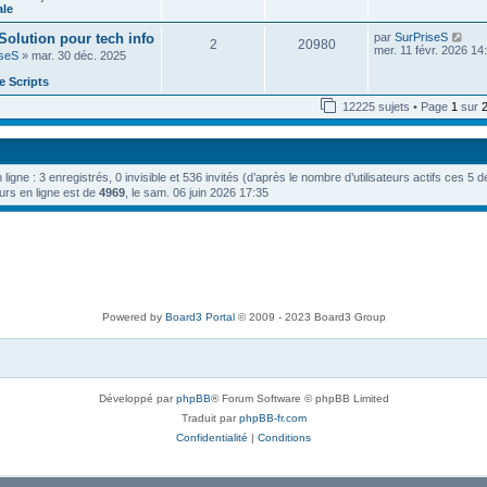
e
n
ale
e
e
i
d
s
e
V
 Solution pour tech info
par
SurPriseS
e
s
2
20980
r
o
mer. 11 févr. 2026 14
r
a
iseS
» mar. 30 déc. 2025
m
i
n
g
e
r
i
e
 Scripts
s
l
e
s
e
r
12225 sujets • Page
1
sur
a
d
m
g
e
e
e
r
s
n
s
i
a
n ligne : 3 enregistrés, 0 invisible et 536 invités (d’après le nombre d’utilisateurs actifs ces 5 
e
g
r
urs en ligne est de
4969
, le sam. 06 juin 2026 17:35
e
m
e
s
s
a
g
e
Powered by
Board3 Portal
© 2009 - 2023 Board3 Group
Développé par
phpBB
® Forum Software © phpBB Limited
Traduit par
phpBB-fr.com
Confidentialité
|
Conditions