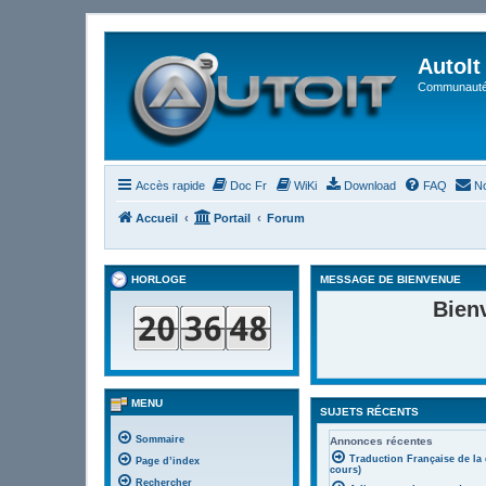
AutoIt
Communauté 
Accès rapide
Doc Fr
WiKi
Download
FAQ
No
Accueil
Portail
Forum
HORLOGE
MESSAGE DE BIENVENUE
Bien
MENU
SUJETS RÉCENTS
Sommaire
Annonces récentes
Traduction Française de la
Page d’index
cours)
Rechercher