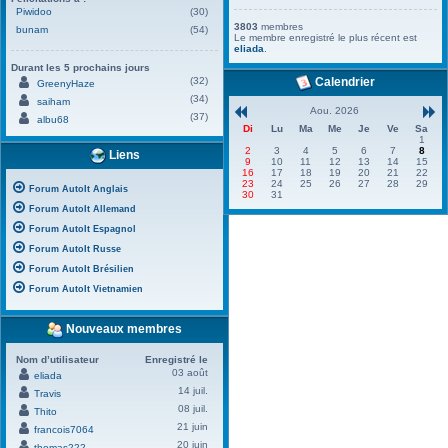
Piwidoo
(30)
3803
membres
bunam
(54)
Le membre enregistré le plus récent est
eliada
.
Durant les 5 prochains jours
(32)
Calendrier
GreenyHaze
(34)
saiham
Aou. 2026
(37)
albu68
Di
Lu
Ma
Me
Je
Ve
Sa
1
2
3
4
5
6
7
8
Liens
9
10
11
12
13
14
15
16
17
18
19
20
21
22
23
24
25
26
27
28
29
Forum AutoIt Anglais
30
31
Forum AutoIt Allemand
Forum AutoIt Espagnol
Forum AutoIt Russe
Forum AutoIt Brésilien
Forum AutoIt Vietnamien
Nouveaux membres
Nom d’utilisateur
Enregistré le
03 août
eliada
14 juil.
Travis
08 juil.
Thito
21 juin
francois7064
20 juin
thomas222