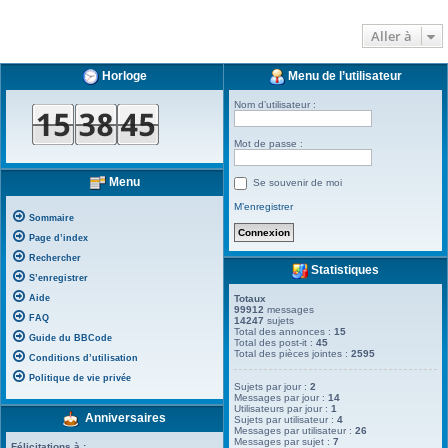
Aller à
Horloge
Menu de l’utilisateur
Nom d’utilisateur :
Mot de passe :
Menu
Se souvenir de moi
M’enregistrer
Sommaire
Page d’index
Rechercher
Statistiques
S’enregistrer
Aide
Totaux
99912
messages
FAQ
14247
sujets
Total des annonces :
15
Guide du BBCode
Total des post-it :
45
Total des pièces jointes :
2595
Conditions d’utilisation
Politique de vie privée
Sujets par jour :
2
Messages par jour :
14
Utilisateurs par jour :
1
Anniversaires
Sujets par utilisateur :
4
Messages par utilisateur :
26
Messages par sujet :
7
Félicitations à :