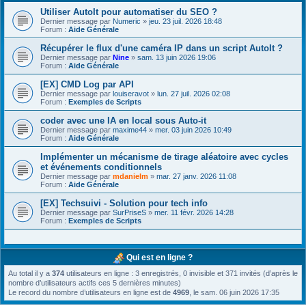
Utiliser AutoIt pour automatiser du SEO ?
Dernier message par
Numeric
»
jeu. 23 juil. 2026 18:48
Forum :
Aide Générale
Récupérer le flux d'une caméra IP dans un script AutoIt ?
Dernier message par
Nine
»
sam. 13 juin 2026 19:06
Forum :
Aide Générale
[EX] CMD Log par API
Dernier message par
louiseravot
»
lun. 27 juil. 2026 02:08
Forum :
Exemples de Scripts
coder avec une IA en local sous Auto-it
Dernier message par
maxime44
»
mer. 03 juin 2026 10:49
Forum :
Aide Générale
Implémenter un mécanisme de tirage aléatoire avec cycles
et événements conditionnels
Dernier message par
mdanielm
»
mar. 27 janv. 2026 11:08
Forum :
Aide Générale
[EX] Techsuivi - Solution pour tech info
Dernier message par
SurPriseS
»
mer. 11 févr. 2026 14:28
Forum :
Exemples de Scripts
Qui est en ligne ?
Au total il y a
374
utilisateurs en ligne : 3 enregistrés, 0 invisible et 371 invités (d’après le
nombre d’utilisateurs actifs ces 5 dernières minutes)
Le record du nombre d’utilisateurs en ligne est de
4969
, le sam. 06 juin 2026 17:35