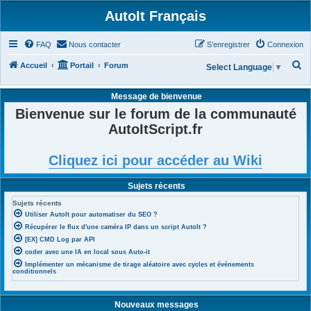
AutoIt Français
FAQ
Nous contacter
S’enregistrer
Connexion
R
Accueil
Portail
Forum
Select Language
▼
e
Message de bienvenue
c
Bienvenue sur le forum de la communauté
h
AutoItScript.fr
e
r
Cliquez ici pour accéder au Wiki
c
h
Sujets récents
e
Sujets récents
r
Utiliser AutoIt pour automatiser du SEO ?
Récupérer le flux d'une caméra IP dans un script AutoIt ?
[EX] CMD Log par API
coder avec une IA en local sous Auto-it
Implémenter un mécanisme de tirage aléatoire avec cycles et événements
conditionnels
Nouveaux messages