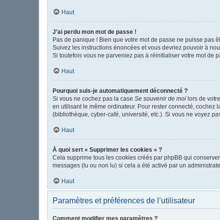
Haut
J’ai perdu mon mot de passe !
Pas de panique ! Bien que votre mot de passe ne puisse pas être
Suivez les instructions énoncées et vous devriez pouvoir à no
Si toutefois vous ne parveniez pas à réinitialiser votre mot de 
Haut
Pourquoi suis-je automatiquement déconnecté ?
Si vous ne cochez pas la case
Se souvenir de moi
lors de votr
en utilisant le même ordinateur. Pour rester connecté, cochez 
(bibliothèque, cyber-café, université, etc.). Si vous ne voyez pa
Haut
À quoi sert « Supprimer les cookies » ?
Cela supprime tous les cookies créés par phpBB qui conservent v
messages (lu ou non lu) si cela a été activé par un administr
Haut
Paramètres et préférences de l’utilisateur
Comment modifier mes paramètres ?