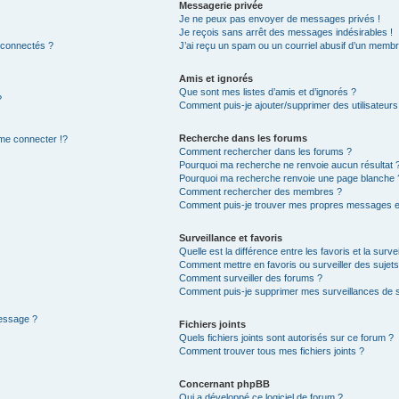
Messagerie privée
Je ne peux pas envoyer de messages privés !
Je reçois sans arrêt des messages indésirables !
 connectés ?
J’ai reçu un spam ou un courriel abusif d’un membr
Amis et ignorés
Que sont mes listes d’amis et d’ignorés ?
?
Comment puis-je ajouter/supprimer des utilisateurs 
Recherche dans les forums
e connecter !?
Comment rechercher dans les forums ?
Pourquoi ma recherche ne renvoie aucun résultat 
Pourquoi ma recherche renvoie une page blanche 
Comment rechercher des membres ?
Comment puis-je trouver mes propres messages et
Surveillance et favoris
Quelle est la différence entre les favoris et la surve
Comment mettre en favoris ou surveiller des sujets
Comment surveiller des forums ?
Comment puis-je supprimer mes surveillances de s
message ?
Fichiers joints
Quels fichiers joints sont autorisés sur ce forum ?
Comment trouver tous mes fichiers joints ?
Concernant phpBB
Qui a développé ce logiciel de forum ?