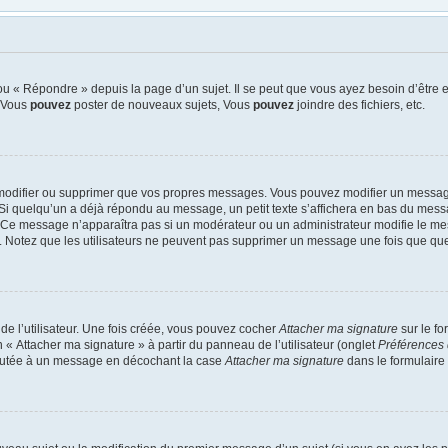
u « Répondre » depuis la page d’un sujet. Il se peut que vous ayez besoin d’être e
: Vous
pouvez
poster de nouveaux sujets, Vous
pouvez
joindre des fichiers, etc.
modifier ou supprimer que vos propres messages. Vous pouvez modifier un message
quelqu’un a déjà répondu au message, un petit texte s’affichera en bas du message 
n. Ce message n’apparaîtra pas si un modérateur ou un administrateur modifie le mes
ive. Notez que les utilisateurs ne peuvent pas supprimer un message une fois que qu
e l’utilisateur. Une fois créée, vous pouvez cocher
Attacher ma signature
sur le f
 « Attacher ma signature » à partir du panneau de l’utilisateur (onglet
Préférences 
joutée à un message en décochant la case
Attacher ma signature
dans le formulaire