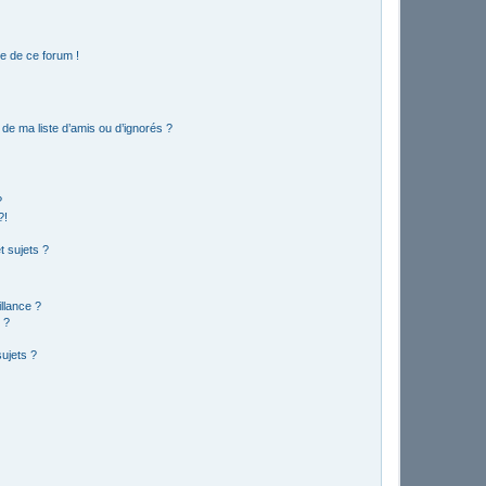
e de ce forum !
de ma liste d’amis ou d’ignorés ?
?
?!
 sujets ?
illance ?
 ?
ujets ?