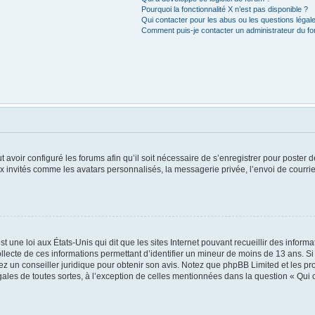
Pourquoi la fonctionnalité X n’est pas disponible ?
Qui contacter pour les abus ou les questions léga
Comment puis-je contacter un administrateur du f
t avoir configuré les forums afin qu’il soit nécessaire de s’enregistrer pour poster
x invités comme les avatars personnalisés, la messagerie privée, l’envoi de courri
t une loi aux États-Unis qui dit que les sites Internet pouvant recueillir des infor
ollecte de ces informations permettant d’identifier un mineur de moins de 13 ans. S
tez un conseiller juridique pour obtenir son avis. Notez que phpBB Limited et les pr
égales de toutes sortes, à l’exception de celles mentionnées dans la question « Qui