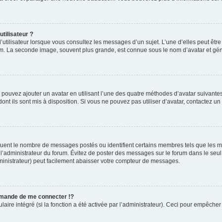
tilisateur ?
’utilisateur lorsque vous consultez les messages d’un sujet. L’une d’elles peut êtr
rum. La seconde image, souvent plus grande, est connue sous le nom d’avatar et 
s pouvez ajouter un avatar en utilisant l’une des quatre méthodes d’avatar suivantes 
ont ils sont mis à disposition. Si vous ne pouvez pas utiliser d’avatar, contactez un
diquent le nombre de messages postés ou identifient certains membres tels que les 
ar l’administrateur du forum. Évitez de poster des messages sur le forum dans le seu
ministrateur) peut facilement abaisser votre compteur de messages.
mande de me connecter !?
re intégré (si la fonction a été activée par l’administrateur). Ceci pour empêcher l’u