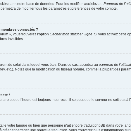
ockés dans notre base de données. Pour les modifier, accédez au
Panneau de l’util
 permettra de modifier tous les paramètres et préférences de votre compte.
s membres connectés ?
forum », vous trouverez l’option
Cacher mon statut en ligne
. Si vous activez cette o
res invisibles.
ifférent de celui dans lequel vous êtes. Dans ce cas, accédez au
panneau de l’utilisa
ney, etc.). Notez que la modification du fuseau horaire, comme la plupart des para
recte !
aire et que l’heure est toujours incorrecte, il se peut que le serveur ne soit pas à
installé votre langue ou bien que personne n’ait encore traduit phpBB dans votre l
s à créer et partager une nouvelle traduction. Vous trouverez plus d’informations sur 