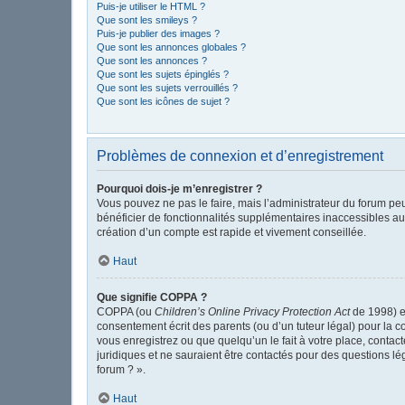
Puis-je utiliser le HTML ?
Que sont les smileys ?
Puis-je publier des images ?
Que sont les annonces globales ?
Que sont les annonces ?
Que sont les sujets épinglés ?
Que sont les sujets verrouillés ?
Que sont les icônes de sujet ?
Problèmes de connexion et d’enregistrement
Pourquoi dois-je m’enregistrer ?
Vous pouvez ne pas le faire, mais l’administrateur du forum peu
bénéficier de fonctionnalités supplémentaires inaccessibles au
création d’un compte est rapide et vivement conseillée.
Haut
Que signifie COPPA ?
COPPA (ou
Children’s Online Privacy Protection Act
de 1998) es
consentement écrit des parents (ou d’un tuteur légal) pour la c
vous enregistrez ou que quelqu’un le fait à votre place, contac
juridiques et ne sauraient être contactés pour des questions l
forum ? ».
Haut