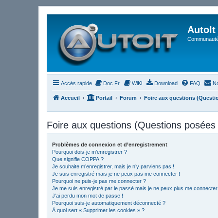
AutoIt
Communauté 
Accès rapide
Doc Fr
WiKi
Download
FAQ
No
Accueil
Portail
Forum
Foire aux questions (Quest
Foire aux questions (Questions posée
Problèmes de connexion et d’enregistrement
Pourquoi dois-je m’enregistrer ?
Que signifie COPPA ?
Je souhaite m’enregistrer, mais je n’y parviens pas !
Je suis enregistré mais je ne peux pas me connecter !
Pourquoi ne puis-je pas me connecter ?
Je me suis enregistré par le passé mais je ne peux plus me connecter
J’ai perdu mon mot de passe !
Pourquoi suis-je automatiquement déconnecté ?
À quoi sert « Supprimer les cookies » ?