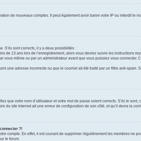
réation de nouveaux comptes. Il peut également avoir banni votre IP ou interdit le no
. S’ils sont corrects, il y a deux possibilités :
ins de 13 ans lors de l’enregistrement, alors vous devrez suivre les instructions r
par vous-même ou par un administrateur avant que vous puissiez vous connecter. Cet
rni une adresse incorrecte ou que le courriel ait été traité par un filtre anti-spam. 
iez que votre nom d’utilisateur et votre mot de passe soient corrects. S’ils le sont,
e du site Internet ait une erreur de configuration de son côté, et qu’il devra la corri
 connecter ?!
votre compte. En effet, il est courant de supprimer régulièrement les membres ne pos
sur le forum.