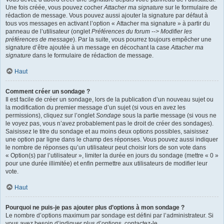
Une fois créée, vous pouvez cocher
Attacher ma signature
sur le formulaire de
rédaction de message. Vous pouvez aussi ajouter la signature par défaut à
tous vos messages en activant l’option « Attacher ma signature » à partir du
panneau de l’utilisateur (onglet
Préférences du forum --> Modifier les
préférences de message
). Par la suite, vous pourrez toujours empêcher une
signature d’être ajoutée à un message en décochant la case
Attacher ma
signature
dans le formulaire de rédaction de message.
Haut
Comment créer un sondage ?
Il est facile de créer un sondage, lors de la publication d’un nouveau sujet ou
la modification du premier message d’un sujet (si vous en avez les
permissions), cliquez sur l’onglet
Sondage
sous la partie message (si vous ne
le voyez pas, vous n’avez probablement pas le droit de créer des sondages).
Saisissez le titre du sondage et au moins deux options possibles, saisissez
une option par ligne dans le champ des réponses. Vous pouvez aussi indiquer
le nombre de réponses qu’un utilisateur peut choisir lors de son vote dans
« Option(s) par l’utilisateur », limiter la durée en jours du sondage (mettre « 0 »
pour une durée illimitée) et enfin permettre aux utilisateurs de modifier leur
vote.
Haut
Pourquoi ne puis-je pas ajouter plus d’options à mon sondage ?
Le nombre d’options maximum par sondage est défini par l’administrateur. Si
vous avez besoin d’indiquer plus d’options, contactez-le.