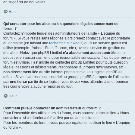
en suggérer de nouvelles.
Haut
Qui contacter pour les abus ou les questions légales concernant ce
forum ?
Contactez n’importe lequel des administrateurs de la liste « L’équipe du
forum ». Si vous restez sans réponse alors prenez contact avec le propriétaire
du domaine (en faisant une
recherche sur whois
) ou si un service gratuit est
utilisé (exemple : Yahoo!, Free, f2s.com, etc.), avec le service de gestion ou
des abus. Notez que phpBB Limited
n’a absolument aucun contrôle
et ne
peut être, en aucun cas, tenu pour responsable sur
comment
,
où
ou
par qui
ce
forum est utilisé. Il est inutile de contacter phpBB Limited pour toute question
légale (cessions et désistements, responsabilité, propos diffamatoires, etc.)
non directement liée
au site Internet phpbb.com ou au logiciel phpBB lui-
même. Si vous adressez un courriel au groupe phpBB à propos de l’utilisation
par une tierce partie
de ce logiciel vous devez vous attendre à une réponse
très courte voire à aucune réponse du tout.
Haut
Comment puis-je contacter un administrateur du forum ?
Pour l’ensemble des utilisateurs du forum, vous pouvez utiliser le lien « Nous
contacter », si ce dernier a été activé par un administrateur.
Pour les membres du forum, vous pouvez également utiliser le lien « L’équipe
du forum ».