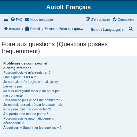
AutoIt Français
FAQ
Nous contacter
S’enregistrer
Connexion
R
Accueil
Portail
Forum
Foire aux questions (Questions posées fréquemment)
Select Language
▼
e
Foire aux questions (Questions posées
c
fréquemment)
h
e
Problèmes de connexion et
r
d’enregistrement
Pourquoi dois-je m’enregistrer ?
c
Que signifie COPPA ?
h
Je souhaite m’enregistrer, mais je n’y
parviens pas !
e
Je suis enregistré mais je ne peux pas
r
me connecter !
Pourquoi ne puis-je pas me connecter ?
Je me suis enregistré par le passé mais
je ne peux plus me connecter ?!
J’ai perdu mon mot de passe !
Pourquoi suis-je automatiquement
déconnecté ?
À quoi sert « Supprimer les cookies » ?