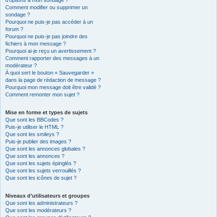
d’options à mon sondage ?
Comment modifier ou supprimer un
sondage ?
Pourquoi ne puis-je pas accéder à un
forum ?
Pourquoi ne puis-je pas joindre des
fichiers à mon message ?
Pourquoi ai-je reçu un avertissement ?
Comment rapporter des messages à un
modérateur ?
À quoi sert le bouton « Sauvegarder »
dans la page de rédaction de message ?
Pourquoi mon message doit être validé ?
Comment remonter mon sujet ?
Mise en forme et types de sujets
Que sont les BBCodes ?
Puis-je utiliser le HTML ?
Que sont les smileys ?
Puis-je publier des images ?
Que sont les annonces globales ?
Que sont les annonces ?
Que sont les sujets épinglés ?
Que sont les sujets verrouillés ?
Que sont les icônes de sujet ?
Niveaux d’utilisateurs et groupes
Que sont les administrateurs ?
Que sont les modérateurs ?