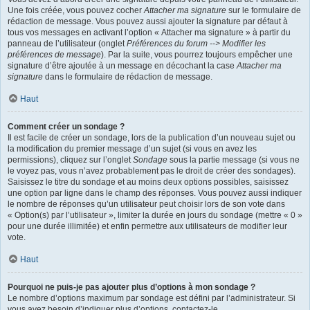
Une fois créée, vous pouvez cocher
Attacher ma signature
sur le formulaire de
rédaction de message. Vous pouvez aussi ajouter la signature par défaut à
tous vos messages en activant l’option « Attacher ma signature » à partir du
panneau de l’utilisateur (onglet
Préférences du forum --> Modifier les
préférences de message
). Par la suite, vous pourrez toujours empêcher une
signature d’être ajoutée à un message en décochant la case
Attacher ma
signature
dans le formulaire de rédaction de message.
Haut
Comment créer un sondage ?
Il est facile de créer un sondage, lors de la publication d’un nouveau sujet ou
la modification du premier message d’un sujet (si vous en avez les
permissions), cliquez sur l’onglet
Sondage
sous la partie message (si vous ne
le voyez pas, vous n’avez probablement pas le droit de créer des sondages).
Saisissez le titre du sondage et au moins deux options possibles, saisissez
une option par ligne dans le champ des réponses. Vous pouvez aussi indiquer
le nombre de réponses qu’un utilisateur peut choisir lors de son vote dans
« Option(s) par l’utilisateur », limiter la durée en jours du sondage (mettre « 0 »
pour une durée illimitée) et enfin permettre aux utilisateurs de modifier leur
vote.
Haut
Pourquoi ne puis-je pas ajouter plus d’options à mon sondage ?
Le nombre d’options maximum par sondage est défini par l’administrateur. Si
vous avez besoin d’indiquer plus d’options, contactez-le.