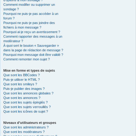
d’options à mon sondage ?
Comment modifier ou supprimer un
sondage ?
Pourquoi ne puis-je pas accéder à un
forum ?
Pourquoi ne puis-je pas joindre des
fichiers à mon message ?
Pourquoi ai-je reçu un avertissement ?
Comment rapporter des messages à un
modérateur ?
À quoi sert le bouton « Sauvegarder »
dans la page de rédaction de message ?
Pourquoi mon message doit être validé ?
Comment remonter mon sujet ?
Mise en forme et types de sujets
Que sont les BBCodes ?
Puis-je utiliser le HTML ?
Que sont les smileys ?
Puis-je publier des images ?
Que sont les annonces globales ?
Que sont les annonces ?
Que sont les sujets épinglés ?
Que sont les sujets verrouillés ?
Que sont les icônes de sujet ?
Niveaux d’utilisateurs et groupes
Que sont les administrateurs ?
Que sont les modérateurs ?