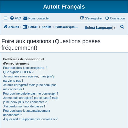
AutoIt Français
FAQ
Nous contacter
S’enregistrer
Connexion
R
Accueil
Portail
Forum
Foire aux questions (Questions posées fréquemment)
Select Language
▼
e
Foire aux questions (Questions posées
c
fréquemment)
h
e
Problèmes de connexion et
r
d’enregistrement
Pourquoi dois-je m’enregistrer ?
c
Que signifie COPPA ?
h
Je souhaite m’enregistrer, mais je n’y
parviens pas !
e
Je suis enregistré mais je ne peux pas
r
me connecter !
Pourquoi ne puis-je pas me connecter ?
Je me suis enregistré par le passé mais
je ne peux plus me connecter ?!
J’ai perdu mon mot de passe !
Pourquoi suis-je automatiquement
déconnecté ?
À quoi sert « Supprimer les cookies » ?