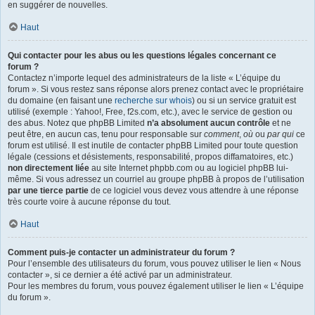
en suggérer de nouvelles.
Haut
Qui contacter pour les abus ou les questions légales concernant ce
forum ?
Contactez n’importe lequel des administrateurs de la liste « L’équipe du
forum ». Si vous restez sans réponse alors prenez contact avec le propriétaire
du domaine (en faisant une
recherche sur whois
) ou si un service gratuit est
utilisé (exemple : Yahoo!, Free, f2s.com, etc.), avec le service de gestion ou
des abus. Notez que phpBB Limited
n’a absolument aucun contrôle
et ne
peut être, en aucun cas, tenu pour responsable sur
comment
,
où
ou
par qui
ce
forum est utilisé. Il est inutile de contacter phpBB Limited pour toute question
légale (cessions et désistements, responsabilité, propos diffamatoires, etc.)
non directement liée
au site Internet phpbb.com ou au logiciel phpBB lui-
même. Si vous adressez un courriel au groupe phpBB à propos de l’utilisation
par une tierce partie
de ce logiciel vous devez vous attendre à une réponse
très courte voire à aucune réponse du tout.
Haut
Comment puis-je contacter un administrateur du forum ?
Pour l’ensemble des utilisateurs du forum, vous pouvez utiliser le lien « Nous
contacter », si ce dernier a été activé par un administrateur.
Pour les membres du forum, vous pouvez également utiliser le lien « L’équipe
du forum ».